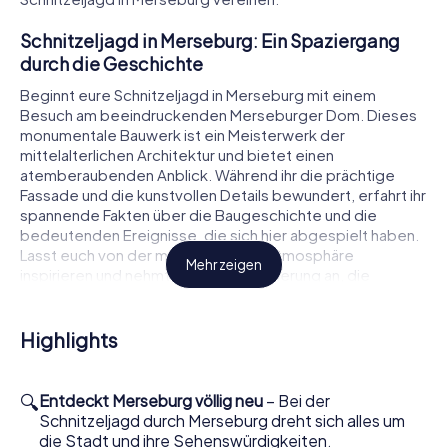
Schnitzeljagd in Merseburg: Ein Spaziergang
durch die Geschichte
Beginnt eure Schnitzeljagd in Merseburg mit einem
Besuch am beeindruckenden Merseburger Dom. Dieses
monumentale Bauwerk ist ein Meisterwerk der
mittelalterlichen Architektur und bietet einen
atemberaubenden Anblick. Während ihr die prächtige
Fassade und die kunstvollen Details bewundert, erfahrt ihr
spannende Fakten über die Baugeschichte und die
bedeutenden Ereignisse, die sich hier abgespielt haben.
Lasst euch von der majestätischen Atmosphäre
Mehr zeigen
inspirieren und nehmt die Herausforderung an, die
Geheimnisse des Doms zu entschlüsseln.
Setzt eure Schnitzeljagd fort und entdeckt das Schloss
Highlights
Merseburg, das majestätisch über der Stadt thront.
Dieses beeindruckende Schloss, umgeben von einer
wunderschönen Gartenanlage, erzählt die Geschichten
🔍
Entdeckt Merseburg völlig neu
– Bei der
von Königen und Herzögen, die hier einst residierten.
Schnitzeljagd durch Merseburg dreht sich alles um
Während ihr die Außenanlagen erkundet, könnt ihr euch in
die Stadt und ihre Sehenswürdigkeiten.