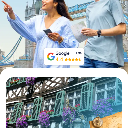
Tickets buchen
Gutscheine bestellen
Google
2‘118
4.4