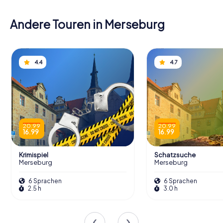
Andere Touren in Merseburg
4.4
4.7
20.99
20.99
16.99
16.99
Krimispiel
Schatzsuche
Merseburg
Merseburg
6 Sprachen
6 Sprachen
2.5 h
3.0 h