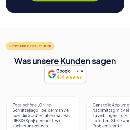
Was unsere Kunden sagen
Google
2‘118
4.4
Ganz tolle App um einen
Eine sehr tolle Idee 
Nachmittag mit viel Spannung
zu erkunden und au
zu verbringen. Toller Support der
zu kommen. Die Räts
sofort zur Stelle war als ich
schön gemacht und
Probleme hatte....
etwas schwerer...