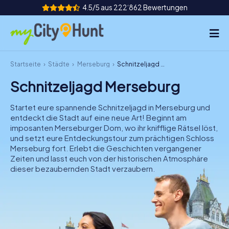
4.5/5 aus 222‘862 Bewertungen
Startseite
Städte
Merseburg
Schnitzeljagd Merseburg
So funktioniert's
Schnitzeljagd Merseburg
Städte
Startet eure spannende Schnitzeljagd in Merseburg und
Touren
entdeckt die Stadt auf eine neue Art! Beginnt am
imposanten Merseburger Dom, wo ihr knifflige Rätsel löst,
und setzt eure Entdeckungstour zum prächtigen Schloss
Teamevent
Merseburg fort. Erlebt die Geschichten vergangener
Zeiten und lasst euch von der historischen Atmosphäre
Tickets
dieser bezaubernden Stadt verzaubern.
INT
AT
CH
DE
ES
FR
UK
IE
IT
NL