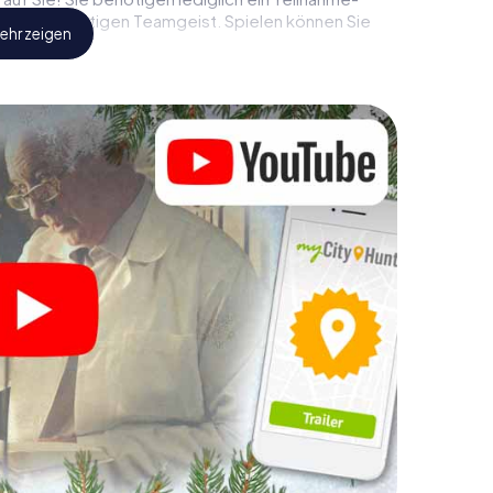
und den richtigen Teamgeist. Spielen können Sie
ehr zeigen
, können Sie einen Zwischenstopp in der Innenstadt
 einem Weihnachtsmarkt! Gönnen Sie sich hier ruhig
ung – doch vergessen Sie nicht, dass irgendwo in
uf Sie wartet!
Ihre Weihnachtsfeier in
h auch hervorragend als Programmpunkt Ihrer
ann eine interaktive Schnitzeljagd das
feier in Mörfelden-Walldorf ergänzen. Und auch
elden-Walldorf wird mit dem X-Mas Adventure zu
rtphone Schnitzeljagd alles was man von einer
lldorf erwartet: Spaß, Teambuilding und eine
 Sie Ihren Kollegen also einen unvergesslichen
X-Mas Adventure als Programmpunkt Ihrer