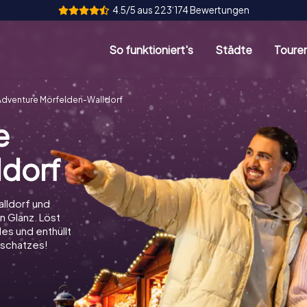
4.5/5 aus 223‘174 Bewertungen
So funktioniert's
Städte
Toure
dventure Mörfelden-Walldorf
e
ldorf
lldorf und
n Glanz. Löst
es und enthüllt
schatzes!