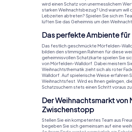
wird einen Schatz von unermesslichem Wert
starken Weihnachtsbezug? Und warum will
Lebzeiten abtreten? Spielen Sie sich im Te
lüften Sie das Geheimnis um den Weihnach
Das perfekte Ambiente für
Das festlich geschmückte Mörfelden-Wall
bilden den stimmigen Rahmen für diese weih
geheimnisvollen Schatzkarte spielen Sie si
von Mörfelden-Walldorf. Dabei meistern S
Weihnachtsthematik zieht sich als roter Fa
Walldorf. Auf spielerische Weise erfahren
Weihnachtsfest. Wird es Ihnen gelingen, di
Schatzsuchern stets einen Schritt voraus zu
Der Weihnachtsmarkt von M
Zwischenstopp
Stellen Sie ein kompetentes Team aus Fre
begeben Sie sich gemeinsam auf eine weihn
An ihrem Ende wartet womöglich ein Schatz a