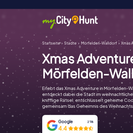
Startseite
Städte
Mörfelden-Walldorf
Xmas A
Xmas Adventur
Mörfelden-Wal
Erlebt das Xmas Adventure in Mörfelden-Wa
entdeckt dabei die Stadt im weihnachtliche
knifflige Rätsel, entschlüsselt geheime Cod
gemeinsam das Geheimnis des Weihnachts
Google
2‘118
4.4