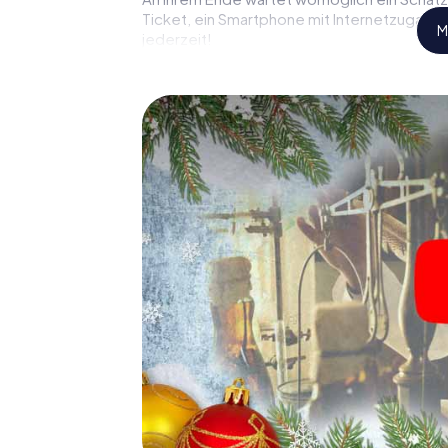
Ticket, ein Smartphone mit Internetzugang 
M
jederzeit!
Falls zwischendurch Ihre Kräfte nachlassen
von Mörfelden-Walldorf einlegen – z.B. auf
einen Glühwein oder Kinderpunsch zur Stärk
Mörfelden-Walldorf der Weihnachtsschatz a
Eine spannende Option für 
Mörfelden-Walldorf
Das myCityHunt X-Mas Adventure eignet sic
Weihnachtsfeier in Mörfelden-Walldorf: So k
gastronomische Programm Ihrer Weihnachts
ein Ausflug zum Weihnachtsmarkt von Mörf
einem Highlight. Schließlich bietet die Sma
perfekten Weihnachtsfeier in Mörfelden-Wa
stimmungsvolle Weihnachtsthematik. Gönnen
Ausklang des Jahres und planen Sie unser 
Weihnachtsfeier in Mörfelden-Walldorf ein!