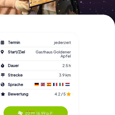
Termin
jederzeit
Start/Ziel
Gasthaus Goldener
Apfel
Dauer
2.5 h
Strecke
3.9 km
Sprache
Bewertung
4.2 / 5
16.99 p.P.
20.99