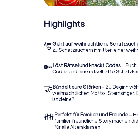
Highlights
🎅
Geht auf weihnachtliche Schatzsuch
zu Schatzsuchern inmitten einer weih
🔑
Löst Rätsel und knackt Codes
– Euch 
Codes und eine rätselhafte Schatzka
🤝
Bündelt eure Stärken
– Zu Beginn wähl
weihnachtlichen Motto. Sternsinger, 
ist deine?
👪
Perfekt für Familien und Freunde
– Ei
familienfreundliche Story machen d
für alle Altersklassen.