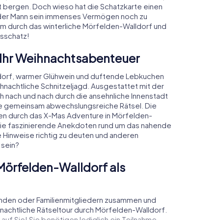
 bergen. Doch wieso hat die Schatzkarte einen
 der Mann sein immenses Vermögen noch zu
am durch das winterliche Mörfelden-Walldorf und
tsschatz!
 Ihr Weihnachtsabenteuer
dorf, warmer Glühwein und duftende Lebkuchen
nachtliche Schnitzeljagd. Ausgestattet mit der
ch nach und nach durch die ansehnliche Innenstadt
ie gemeinsam abwechslungsreiche Rätsel. Die
den durch das X-Mas Adventure in Mörfelden-
 Sie faszinierende Anekdoten rund um das nahende
e Hinweise richtig zu deuten und anderen
 sein?
örfelden-Walldorf als
unden oder Familienmitgliedern zusammen und
achtliche Rätseltour durch Mörfelden-Walldorf.
uf Sie! Sie benötigen lediglich ein Teilnahme-