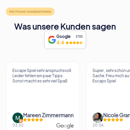
Was unsere Kunden sagen
Google
2‘122
4.4
Escape Spiel sehr anspruchsvoll.
Super , sehr schön un
Leider fehlen ein paar Tipps.
Sache. Freu mich au
Sonst macht es sehr viel Spaß.
Escaps Spiel
Mareen Zimmermann
Nicole Gra
03.02.
20.06.