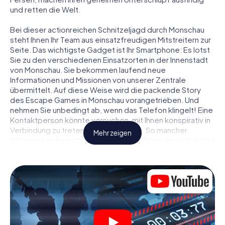
und retten die Welt.
Bei dieser actionreichen Schnitzeljagd durch Monschau
steht Ihnen Ihr Team aus einsatzfreudigen Mitstreitern zur
Seite. Das wichtigste Gadget ist Ihr Smartphone: Es lotst
Sie zu den verschiedenen Einsatzorten in der Innenstadt
von Monschau. Sie bekommen laufend neue
Informationen und Missionen von unserer Zentrale
übermittelt. Auf diese Weise wird die packende Story
des Escape Games in Monschau vorangetrieben. Und
nehmen Sie unbedingt ab, wenn das Telefon klingelt! Eine
Kontaktperson könnte versuchen, mit Ihnen konspirativ in
Verbindung zu treten … Doch Vorsicht: So mancher
Mehr zeigen
Informant entpuppt sich als dubioser Doppelagent und so
manche Information als bewusst gelegte falsche Fährte.
Seien Sie auf der Hut, ziehen Sie die richtigen Schlüsse
und vor allem: Vertrauen Sie niemandem!
Anders als in einem klassischen Escape Room in Monschau
sind Sie also nicht in ein Zimmer eingesperrt, aus dem Sie
sich in einem vorgegebenen Zeitfenster befreien
müssen. Diese Smartphone Schnitzeljagd erklärt ganz