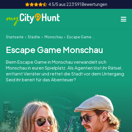
4.5/5 aus 223‘591 Bewertungen
Startseite
Städte
Monschau
Escape Game Monschau
So funktioniert's
Escape Game Monschau
Städte
Beim Escape Game in Monschau verwandelt sich
Touren
Monschau in euren Spielplatz. Als Agenten löst ihr Rätsel,
enttarnt Verräter und rettet die Stadt vor dem Untergang.
Seid ihr bereit für das Abenteuer?
Teamevent
Tickets
INT
AT
CH
DE
ES
FR
UK
IE
IT
NL