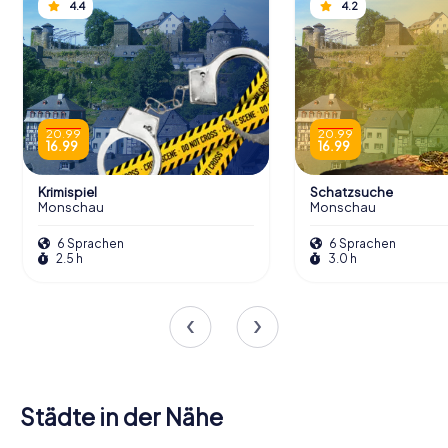
4.4
4.2
20.99
20.99
16.99
16.99
Krimispiel
Schatzsuche
Monschau
Monschau
6 Sprachen
6 Sprachen
2.5 h
3.0 h
Städte in der Nähe