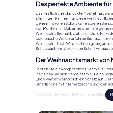
Das perfekte Ambiente für
Das festlich geschmückte Montélimar, war
stimmigen Rahmen für diese weihnachtliche
geheimnisvollen Schatzkarte spielen Sie si
von Montélimar. Dabei meistern Sie gemei
Weihnachtsthematik zieht sich als roter Fa
spielerische Weise erfahren Sie faszinie
Weihnachtsfest. Wird es Ihnen gelingen, di
Schatzsuchern stets einen Schritt voraus zu
Der Weihnachtsmarkt von 
Stellen Sie ein kompetentes Team aus Fre
begeben Sie sich gemeinsam auf eine weihn
Ende wartet womöglich ein Schatz auf Sie! S
Smartphone mit Internetzugang und den rich
Falls zwischendurch Ihre Kräfte nachlassen
M
von Montélimar einlegen – z.B. auf einem We
Glühwein oder Kinderpunsch zur Stärkung – 
Montélimar der Weihnachtsschatz auf Sie w