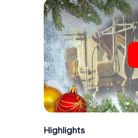
Eine spannende Option für 
Montélimar
Das myCityHunt X-Mas Adventure eignet sic
Weihnachtsfeier in Montélimar: So kann ein
Programm Ihrer Weihnachtsfeier in Montélim
Weihnachtsmarkt von Montélimar wird mit de
bietet die Smartphone Schnitzeljagd alles 
Montélimar erwartet: Spaß, Teambuilding u
Gönnen Sie Ihren Kollegen also einen unver
unser X-Mas Adventure als Programmpunkt Ih
Highlights