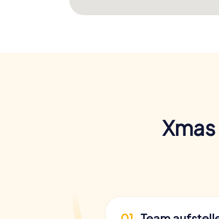
Xmas 
01
Team aufstell