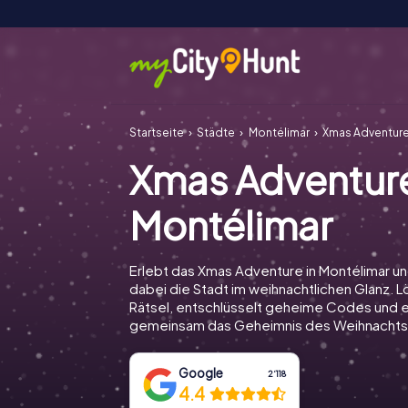
Startseite
Städte
Montélimar
Xmas Adventure
Xmas Adventur
Montélimar
Erlebt das Xmas Adventure in Montélimar u
dabei die Stadt im weihnachtlichen Glanz. Lö
Rätsel, entschlüsselt geheime Codes und e
gemeinsam das Geheimnis des Weihnachts
Google
2‘118
4.4