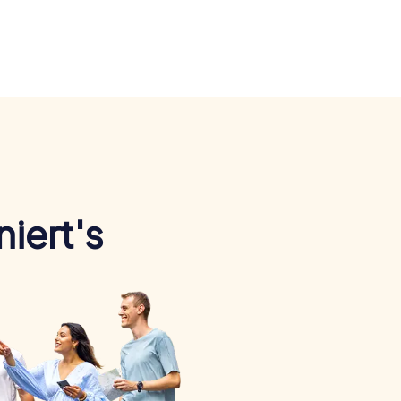
iert's