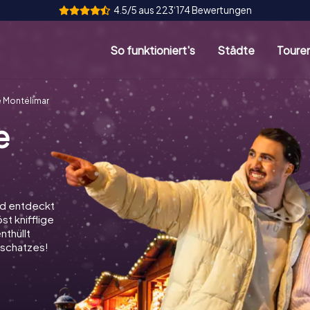
4.5/5 aus 223‘174 Bewertungen
So funktioniert's
Städte
Toure
 Montélimar
e
nd entdeckt
st knifflige
nthüllt
schatzes!