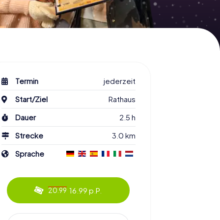
Termin
jederzeit
Start/Ziel
Rathaus
Dauer
2.5 h
Strecke
3.0 km
Sprache
16.99 p.P.
20.99