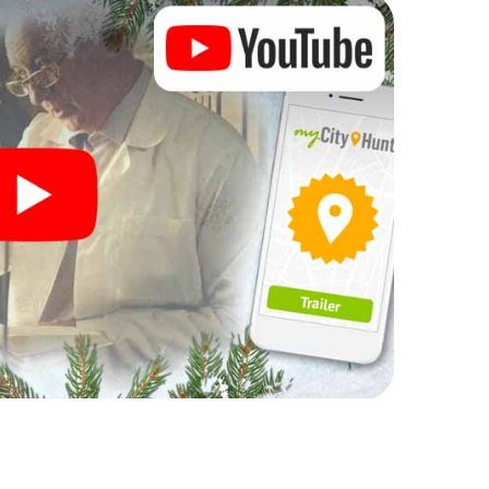
Ihre Weihnachtsfeier in
h auch hervorragend als Programmpunkt Ihrer
e interaktive Schnitzeljagd das gastronomische
ar ergänzen. Und auch ein Ausflug zum
m X-Mas Adventure zu einem Highlight. Schließlich
was man von einer perfekten Weihnachtsfeier in
nd eine stimmungsvolle Weihnachtsthematik.
gesslichen Ausklang des Jahres und planen Sie
rer Weihnachtsfeier in Montélimar ein!