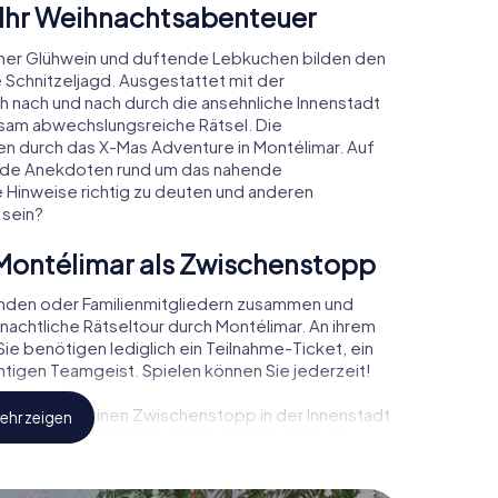
 Ihr Weihnachtsabenteuer
mer Glühwein und duftende Lebkuchen bilden den
 Schnitzeljagd. Ausgestattet mit der
ch nach und nach durch die ansehnliche Innenstadt
nsam abwechslungsreiche Rätsel. Die
den durch das X-Mas Adventure in Montélimar. Auf
rende Anekdoten rund um das nahende
e Hinweise richtig zu deuten und anderen
 sein?
Montélimar als Zwischenstopp
unden oder Familienmitgliedern zusammen und
achtliche Rätseltour durch Montélimar. An ihrem
ie benötigen lediglich ein Teilnahme-Ticket, ein
tigen Teamgeist. Spielen können Sie jederzeit!
, können Sie einen Zwischenstopp in der Innenstadt
ehr zeigen
ihnachtsmarkt! Gönnen Sie sich hier ruhig einen
doch vergessen Sie nicht, dass irgendwo in
artet!