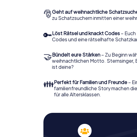
🎅
Geht auf weihnachtliche Schatzsuch
zu Schatzsuchern inmitten einer weih
🔑
Löst Rätsel und knackt Codes
– Euch 
Codes und eine rätselhafte Schatzka
🤝
Bündelt eure Stärken
– Zu Beginn wähl
weihnachtlichen Motto. Sternsinger, 
ist deine?
👪
Perfekt für Familien und Freunde
– Ei
familienfreundliche Story machen d
für alle Altersklassen.