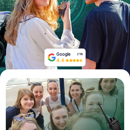
Tickets buchen
Gutscheine bestellen
Google
2‘118
4.4