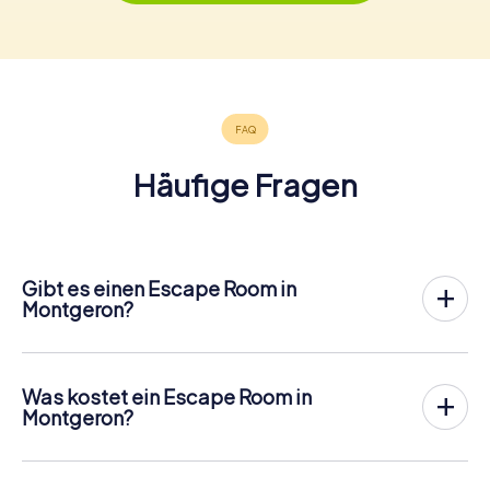
Häufige Fragen
Gibt es einen Escape Room in
Montgeron?
In Montgeron gibt es jetzt die Möglichkeit, ein
Outdoor
Escape Game in der Innenstadt von Montgeron
zu
spielen!
Was kostet ein Escape Room in
Anders als bei einem klassischen Escape Room, bei dem
Montgeron?
die Spieler in einen kleinen Raum eingesperrt werden,
Ein Indoor Escape Room kostet für gewöhnlich pauschal
findet das myCityHunt Outdoor Escape Game in
zwischen 90 und 150 für 2 bis 6 Personen.
Montgeron an der frischen Luft statt. Ähnlich wie bei einer