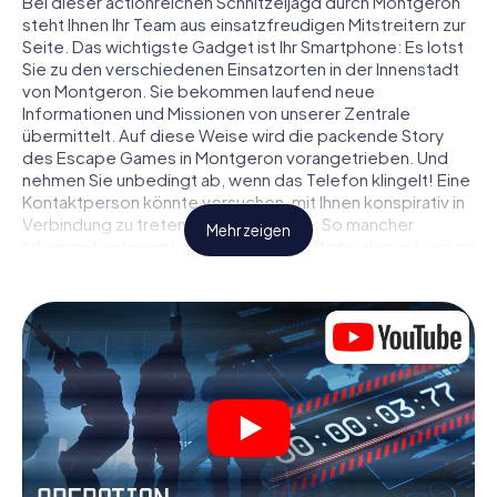
Bei dieser actionreichen Schnitzeljagd durch Montgeron
steht Ihnen Ihr Team aus einsatzfreudigen Mitstreitern zur
Seite. Das wichtigste Gadget ist Ihr Smartphone: Es lotst
Sie zu den verschiedenen Einsatzorten in der Innenstadt
von Montgeron. Sie bekommen laufend neue
Informationen und Missionen von unserer Zentrale
übermittelt. Auf diese Weise wird die packende Story
des Escape Games in Montgeron vorangetrieben. Und
nehmen Sie unbedingt ab, wenn das Telefon klingelt! Eine
Kontaktperson könnte versuchen, mit Ihnen konspirativ in
Verbindung zu treten … Doch Vorsicht: So mancher
Mehr zeigen
Informant entpuppt sich als dubioser Doppelagent und so
manche Information als bewusst gelegte falsche Fährte.
Seien Sie auf der Hut, ziehen Sie die richtigen Schlüsse
und vor allem: Vertrauen Sie niemandem!
Anders als in einem klassischen Escape Room in
Montgeron sind Sie also nicht in ein Zimmer eingesperrt,
aus dem Sie sich in einem vorgegebenen Zeitfenster
befreien müssen. Diese Smartphone Schnitzeljagd erklärt
ganz Montgeron zu Ihrem persönlichen Spielfeld! Die
technische Voraussetzung für Ihr Agentenabenteuer in
Montgeron: Ein Smartphone mit Zugang ins mobile