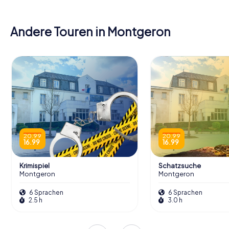
Andere Touren in Montgeron
20.99
20.99
16.99
16.99
Krimispiel
Schatzsuche
Montgeron
Montgeron
6 Sprachen
6 Sprachen
2.5 h
3.0 h