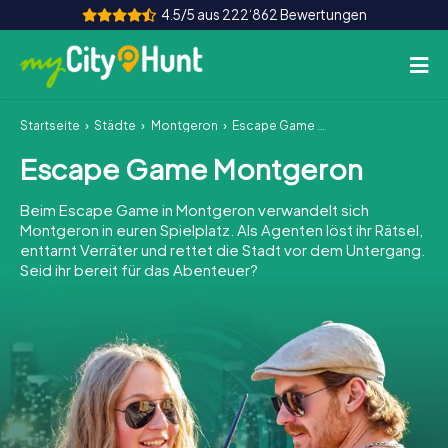
4.5/5 aus 222‘862 Bewertungen
Startseite
Städte
Montgeron
Escape Game Montgeron
So funktioniert's
Escape Game Montgeron
Städte
Beim Escape Game in Montgeron verwandelt sich
Touren
Montgeron in euren Spielplatz. Als Agenten löst ihr Rätsel,
enttarnt Verräter und rettet die Stadt vor dem Untergang.
Seid ihr bereit für das Abenteuer?
Teamevent
Tickets
INT
AT
CH
DE
ES
FR
UK
IE
IT
NL