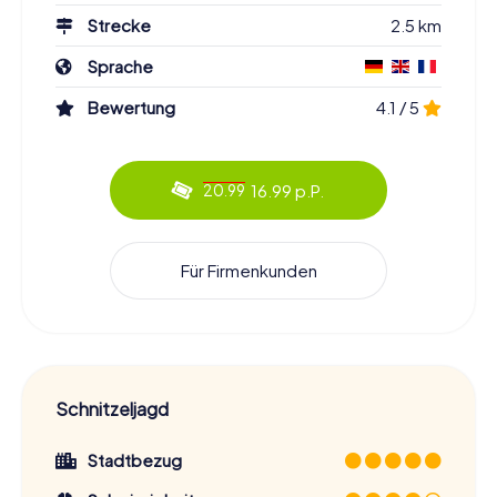
Schönheit und Einzigartigkeit von Moulins näherbringt. Die
Strecke
2.5 km
Schnitzeljagd in Moulins wartet auf euch – seid ihr bereit,
die Geheimnisse der Stadt zu lüften?
Sprache
Bewertung
4.1 / 5
Lasst euch von der Magie der Stadt verzaubern und erlebt
Moulins aus einer völlig neuen Perspektive. Egal, ob ihr die
Stadt zum ersten Mal besucht oder schon lange hier lebt –
die Schnitzeljagd in Moulins bietet euch die Möglichkeit,
16.99 p.P.
20.99
die Stadt auf eine ganz besondere Art zu erkunden und
dabei unvergessliche Erinnerungen zu sammeln. Macht
euch auf den Weg und entdeckt die Schätze von Moulins
bei einer spannenden Schnitzeljagd!
Für Firmenkunden
Schnitzeljagd
Stadtbezug