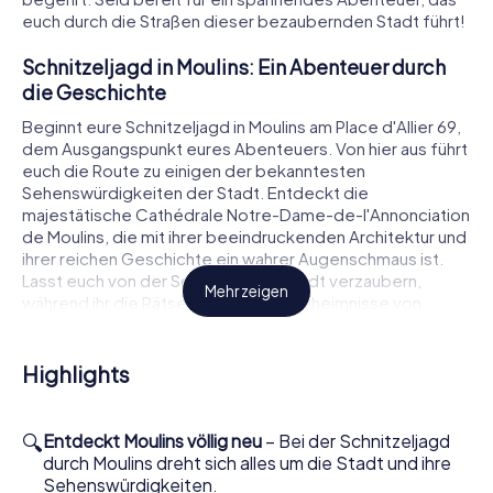
euch durch die Straßen dieser bezaubernden Stadt führt!
Schnitzeljagd in Moulins: Ein Abenteuer durch
die Geschichte
Beginnt eure Schnitzeljagd in Moulins am Place d'Allier 69,
dem Ausgangspunkt eures Abenteuers. Von hier aus führt
euch die Route zu einigen der bekanntesten
Sehenswürdigkeiten der Stadt. Entdeckt die
majestätische Cathédrale Notre-Dame-de-l'Annonciation
de Moulins, die mit ihrer beeindruckenden Architektur und
ihrer reichen Geschichte ein wahrer Augenschmaus ist.
Lasst euch von der Schönheit der Stadt verzaubern,
Mehr zeigen
während ihr die Rätsel löst und die Geheimnisse von
Moulins entschlüsselt.
Die Schnitzeljagd in Moulins ist nicht nur ein Spiel, sondern
Highlights
auch eine Reise in die Vergangenheit. Ihr werdet an
historischen Stätten wie der Tour Jacquemart
vorbeikommen, einem der Wahrzeichen der Stadt. Hier
🔍
Entdeckt Moulins völlig neu
– Bei der Schnitzeljagd
könnt ihr die beeindruckende Uhr bewundern, die seit
durch Moulins dreht sich alles um die Stadt und ihre
Jahrhunderten die Zeit anzeigt. Während ihr die Aufgaben
Sehenswürdigkeiten.