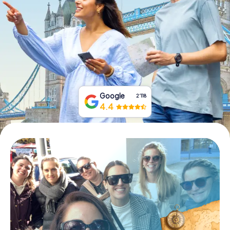
Tickets buchen
Gutscheine bestellen
Google
2‘118
4.4