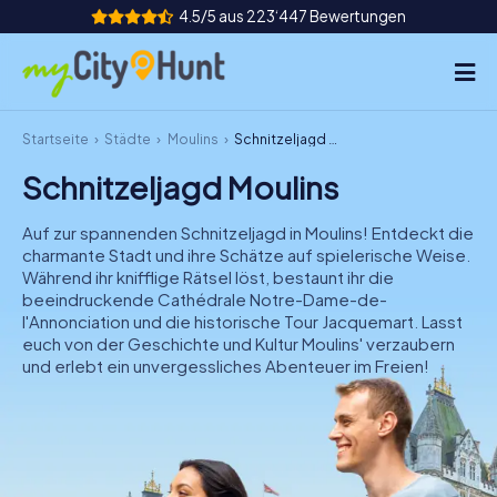
4.5/5 aus 223‘447 Bewertungen
Startseite
Städte
Moulins
Schnitzeljagd Moulins
So funktioniert's
Schnitzeljagd Moulins
Städte
Auf zur spannenden Schnitzeljagd in Moulins! Entdeckt die
Touren
charmante Stadt und ihre Schätze auf spielerische Weise.
Während ihr knifflige Rätsel löst, bestaunt ihr die
beeindruckende Cathédrale Notre-Dame-de-
Teamevent
l'Annonciation und die historische Tour Jacquemart. Lasst
euch von der Geschichte und Kultur Moulins' verzaubern
Tickets
und erlebt ein unvergessliches Abenteuer im Freien!
INT
AT
CH
DE
ES
FR
UK
IE
IT
NL