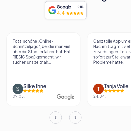
Google
2‘118
4.4
Total schöne „Online-
Ganz tolle App um e
Schnitzeljagd“, bei der man viel
Nachmittag mit vie
über die Stadt erfahren hat. Hat
zu verbringen. Tolle
RIESIG Spaß gemacht, wir
sofort zur Stelle war 
suchen uns zeitnah...
Probleme hatte....
Silke Ihne
Tanja Volle
09.05.
24.04.