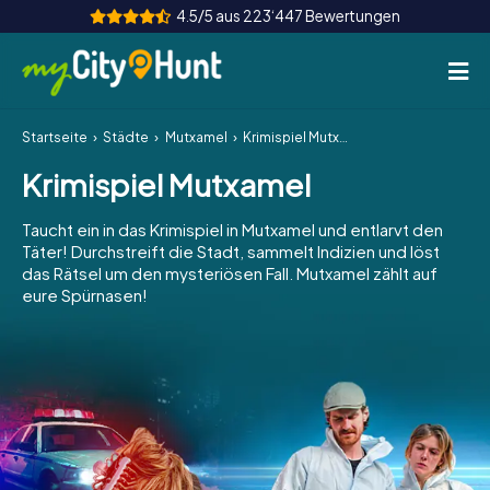
4.5/5 aus 223‘447 Bewertungen
Startseite
Städte
Mutxamel
Krimispiel Mutxamel
So funktioniert's
Krimispiel Mutxamel
Städte
Taucht ein in das Krimispiel in Mutxamel und entlarvt den
Touren
Täter! Durchstreift die Stadt, sammelt Indizien und löst
das Rätsel um den mysteriösen Fall. Mutxamel zählt auf
eure Spürnasen!
Teamevent
Tickets
INT
AT
CH
DE
ES
FR
UK
IE
IT
NL