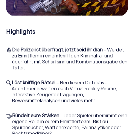
Mitmachkrimi in Mutxamel - Die interaktive Krimi
Tour
Und Sie werden Augen machen, was das myCityHunt
Krimispiel Mutxamel aus Ihren Smartphones herausholt! Ob
Highlights
Videoschalte zu einem Zeugen, geheimes Belauschen
von Verdächtigen oder die virtuelle Erkundung
konspirativer Räumlichkeiten – dieser Mitmachkrimi nutzt
👮
Die Polizei ist überfragt, jetzt seid ihr dran
– Werdet
sämtliche multimedialen Fähigkeiten Ihres Handgeräts.
zu Ermittlern in einem kniffligen Kriminalfall und
Das Krimispiel in Mutxamel holt aber auch aus Ihnen und
überführt mit Scharfsinn und Kombinationsgabe den
Ihren Mitstreitern verborgene Talente heraus! Sie
Täter.
schlüpfen in spannende Rollen und meistern die Krimi-
Stadtrallye durch Mutxamel als Kriminalist, Fallanalytiker
oder Gerichtsmediziner. Sie bekommen herausfordernde
🔍
Löst knifflige Rätsel
– Bei diesem Detektiv-
Zusatzaufgaben auf Ihre Handys gespielt, die Ihrem
Abenteuer erwarten euch Virtual Reality Räume,
jeweiligem Charakter entsprechen und dem Schlagwort
interaktive Zeugenbefragungen,
„Abwechslungsreichtum“ an ganz neue Bedeutung
Beweismittelanalysen und vieles mehr.
verleihen.
🤝
Bündelt eure Stärken
– Jeder Spieler übernimmt eine
Das Krimispiel in Mutxamel kann beginnen!
eigene Rolle in eurem Ermittlerteam. Bist du
Nun fehlt Ihnen nur noch eine Kleinigkeit, um mit Ihren
Spurensucher, Waffenexperte, Fallanalytiker oder
Ermittlungen in Mutxamel zu starten: Ihr Ticketcode!
Rechtsmediziner?