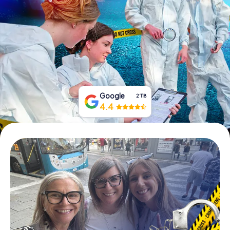
Tickets buchen
Gutscheine bestellen
Google
2‘118
4.4