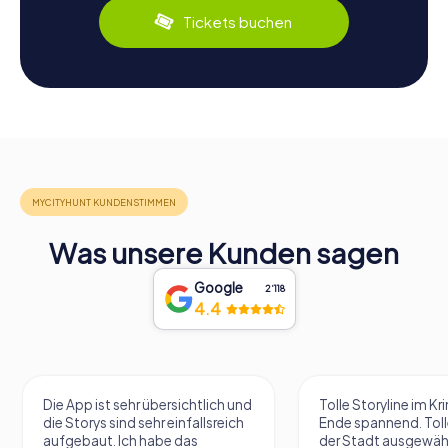
Tickets buchen
Was unsere Kunden sagen
Google
2‘118
4.4
sehr übersichtlich und
Tolle Storyline im Krimi, bis zum
ind sehr einfallsreich
Ende spannend. Tolle Plätze in
Ich habe das
der Stadt ausgewählt, wo immer