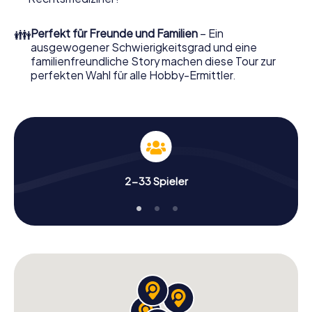
Ordern Sie ihn mit wenigen Klicks in unserem Ticketshop,
schon in wenigen Minuten finden Sie ihn in Ihrem eMail-
👪
Perfekt für Freunde und Familien
– Ein
Postfach. Jetzt starten Sie Ihren Online-Browser, geben
ausgewogener Schwierigkeitsgrad und eine
Ihren Code ein – und sind startklar!
familienfreundliche Story machen diese Tour zur
perfekten Wahl für alle Hobby-Ermittler.
Worauf warten Sie noch? Mutxamel zählt auf Sie!
2-33 Spieler