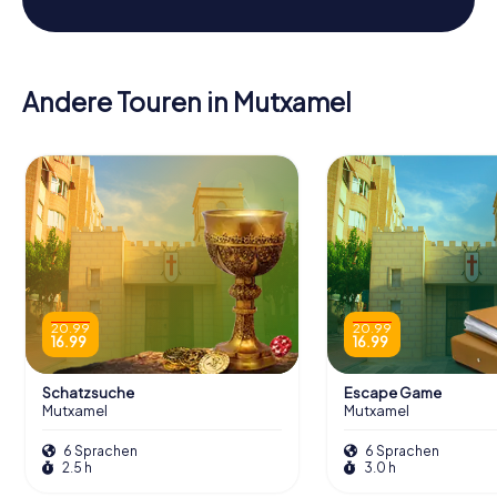
Andere Touren in Mutxamel
20.99
20.99
16.99
16.99
Schatzsuche
Escape Game
Mutxamel
Mutxamel
6 Sprachen
6 Sprachen
2.5 h
3.0 h