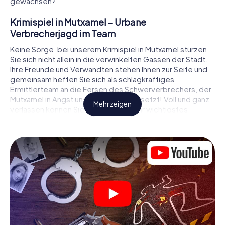
gewachsen?
Krimispiel in Mutxamel – Urbane
Verbrecherjagd im Team
Keine Sorge, bei unserem Krimispiel in Mutxamel stürzen
Sie sich nicht allein in die verwinkelten Gassen der Stadt.
Ihre Freunde und Verwandten stehen Ihnen zur Seite und
gemeinsam heften Sie sich als schlagkräftiges
Ermittlerteam an die Fersen des Schwerverbrechers, der
Mutxamel in Angst und Schrecken versetzt! Voll und ganz
Mehr zeigen
verlassen können Sie sich dabei auf Ihr wichtigstes
Ermittlerutensil, Ihr Smartphone. Mittels GPS-Navigation
leitet es Sie auf Ihrer Spurensuche zum Tatort, zu
zahlreichen Schauplätzen in Mutxamel, die mit der Tat in
Verbindung stehen, und schließlich zum Mörder. An jedem
Ort knacken Sie knifflige Rätsel und kommen so Stück für
Stück der Lösung des Falls immer näher. Anders als bei
einem klassischen Krimi Dinner in Mutxamel bestimmen
also Sie das Geschehen, bewegen sich an der frischen
Luft und entdecken obendrein die Stadt mit ganz neuen
Augen.