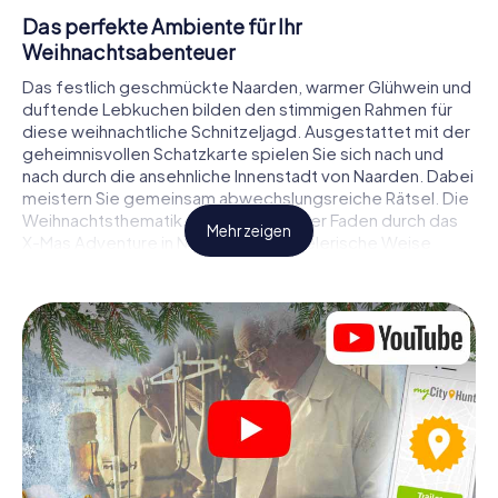
Das perfekte Ambiente für Ihr
Weihnachtsabenteuer
Das festlich geschmückte Naarden, warmer Glühwein und
duftende Lebkuchen bilden den stimmigen Rahmen für
diese weihnachtliche Schnitzeljagd. Ausgestattet mit der
geheimnisvollen Schatzkarte spielen Sie sich nach und
nach durch die ansehnliche Innenstadt von Naarden. Dabei
meistern Sie gemeinsam abwechslungsreiche Rätsel. Die
Weihnachtsthematik zieht sich als roter Faden durch das
Mehr zeigen
X-Mas Adventure in Naarden. Auf spielerische Weise
erfahren Sie faszinierende Anekdoten rund um das
nahende Weihnachtsfest. Wird es Ihnen gelingen, die
Hinweise richtig zu deuten und anderen Schatzsuchern
stets einen Schritt voraus zu sein?
Der Weihnachtsmarkt von Naarden als
Zwischenstopp
Stellen Sie ein kompetentes Team aus Freunden oder
Familienmitgliedern zusammen und begeben Sie sich
gemeinsam auf eine weihnachtliche Rätseltour durch