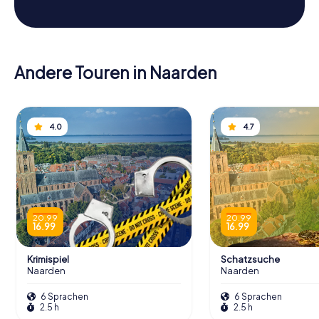
Andere Touren in Naarden
4.0
4.7
20.99
20.99
16.99
16.99
Krimispiel
Schatzsuche
Naarden
Naarden
6 Sprachen
6 Sprachen
2.5 h
2.5 h