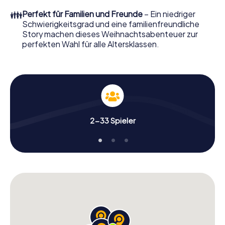
perfekten Weihnachtsfeier in Naarden erwartet: Spaß,
👪
Perfekt für Familien und Freunde
– Ein niedriger
Teambuilding und eine stimmungsvolle
Schwierigkeitsgrad und eine familienfreundliche
Weihnachtsthematik. Gönnen Sie Ihren Kollegen also
Story machen dieses Weihnachtsabenteuer zur
einen unvergesslichen Ausklang des Jahres und planen Sie
perfekten Wahl für alle Altersklassen.
unser X-Mas Adventure als Programmpunkt Ihrer
Weihnachtsfeier in Naarden ein!
2-33 Spieler