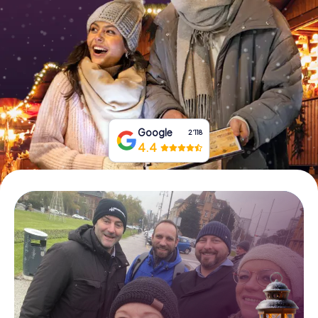
Tickets buchen
Gutscheine bestellen
Google
2‘118
4.4