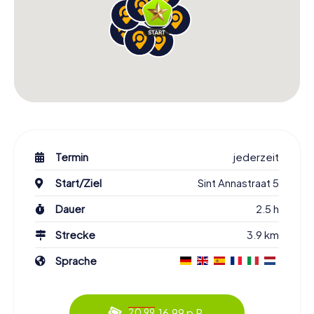
Termin
jederzeit
Start/Ziel
Sint Annastraat 5
Dauer
2.5 h
Strecke
3.9 km
Sprache
16.99 p.P.
20.99