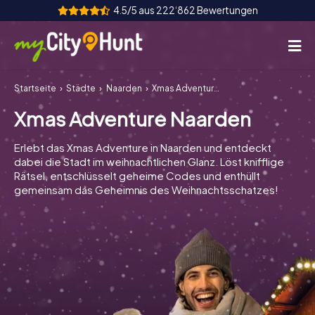
4.5/5 aus 222‘862 Bewertungen
Startseite
Städte
Naarden
Xmas Adventure Naarden
So funktioniert's
Xmas Adventure Naarden
Städte
Erlebt das Xmas Adventure in Naarden und entdeckt
Touren
dabei die Stadt im weihnachtlichen Glanz. Löst knifflige
Rätsel, entschlüsselt geheime Codes und enthüllt
gemeinsam das Geheimnis des Weihnachtsschatzes!
Teamevent
Tickets
INT
AT
CH
DE
ES
FR
UK
IE
IT
NL