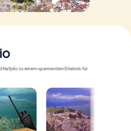
 is the original work of Andreas Tille. More
s im,
CC BY-SA 3.0
io
rd Nafplio zu einem spannenden Erlebnis für