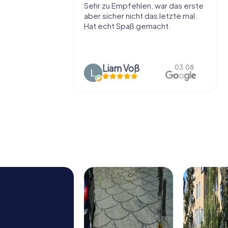
r viel Spaß
Sehr zu Empfehlen, war das erste
t die Stadt
aber sicher nicht das letzte mal.
ißt als
Hat echt Spaß gemacht.
en.
Liam Voß
03.08.
03.08.