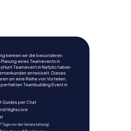
gical
f
Aga Pasha Mosque
rung kennen wir die besonderen
r Planung eines Teamevents in
tyHunt Teamevent in Nafplio haben
r Firmenkunden entwickelt. Dieses
ren um eine Reihe von Vorteilen,
 perfekten Teambuilding Event in
t Guides per Chat
und Highscore
at
 7 Tage vor der Veranstaltung)