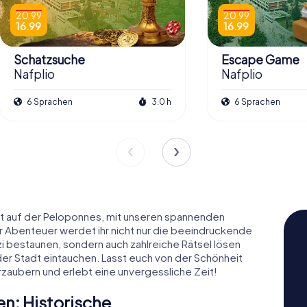
20.99
20.99
16.99
16.99
Schatzsuche
Escape Game
Nafplio
Nafplio
6 Sprachen
3.0 h
6 Sprachen
t auf der Peloponnes, mit unseren spannenden
 Abenteuer werdet ihr nicht nur die beeindruckende
i bestaunen, sondern auch zahlreiche Rätsel lösen
 der Stadt eintauchen. Lasst euch von der Schönheit
zaubern und erlebt eine unvergessliche Zeit!
n: Historische