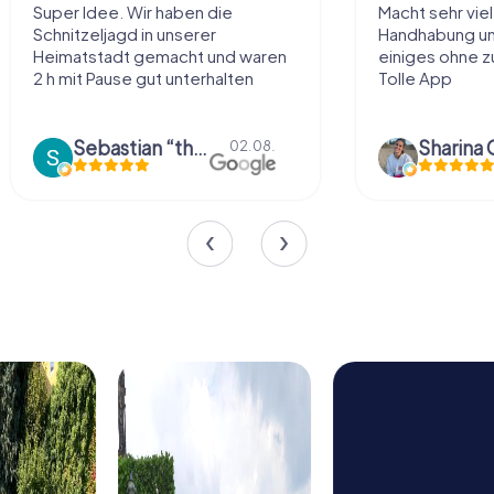
Super Idee. Wir haben die
Macht sehr vie
Schnitzeljagd in unserer
Handhabung und
Heimatstadt gemacht und waren
einiges ohne zu
2 h mit Pause gut unterhalten
Tolle App
Sebastian “the sleeping Boxer Dog” Röhner
Sharina 
02.08.