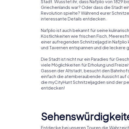
Stadt. Wusstet ihr, dass Nafplio von 1829 
Griechenlands war? Oder dass die Stadt ei
Revolution spielte? Während eurer Schnitzel
interessante Details entdecken.
Nafplio ist auch bekannt für seine kulinaris
Köstlichkeiten wie frischen Fisch, Meeresf
einer aufregenden Schnitzeljagd in Nafplio 
und Tavernen entspannen und die leckere 
Die Stadt ist nicht nur ein Paradies für Ges
viele Möglichkeiten für Erholung und Freizei
Gassen der Altstadt, besucht den Bahnhofs
einfach die atemberaubende Aussicht auf da
die myCityHunt Schnitzeljagden sind der p
entdecken!
Sehenswürdigkeite
Entdecke bei unseren Touren die Wahrzeich