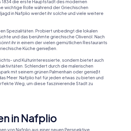
bis 1834 die erste Hauptstadt des modernen
ne wichtige Rolle während der Griechischen
jagd in Nafplio werdet ihr solche und viele weitere
chen Spezialitäten. Probiert unbedingt die lokalen
rüchte und das berühmte griechische Olivenöl. Nach
könnt ihr in einem der vielen gemütlichen Restaurants
griechische Küche genießen.
chichts- und Kulturinteressierte, sondern bietet auch
taktivitäten. Schlendert durch die malerischen
park mit seinem grünen Palmenhain oder genießt
s Meer. Nafplio hat für jeden etwas zu bieten und
erfekte Weg, um diese faszinierende Stadt zu
n in Nafplio
en von Nafplio aus einer neuen Perspektive.