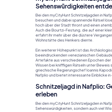
Sehenswürdigkeiten entd
Bei den myCityHunt Schnitzeljagden in Naf
besuchen und dabei spannende Rätsel lösen.
hoch über der Stadt thront und einen atemb
Auch die Bourtzi-Festung, die auf einer klein
erfahrt ihr mehr über die düstere Vergangen
Wohnstätte des Henkers diente.
Ein weiterer Höhepunkt ist das Archäologis
beeindruckenden venezianischen Gebäude am
Artefakte aus verschiedenen Epochen der
Wissen bei kniffligen Rätseln unter Beweis 
griechische Regierungschef Ioannis Kapodist
Nafplio und bietet interessante Einblicke 
Schnitzeljagd in Nafplio: 
erleben
Bei den myCityHunt Schnitzeljagden in Nafpl
Sehenswürdigkeiten, sondern auch viel Wis