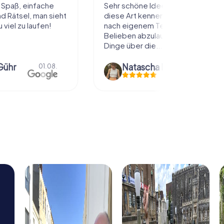
l Spaß, einfache
Sehr schöne Idee die Stadt auf
 Rätsel, man sieht
diese Art kennenzulernen. Alles
 viel zu laufen!
nach eigenem Tempo und
Belieben abzulaufen und dabei
Dinge über die...
Gühr
Natascha Reuter
01.08.
01.08.