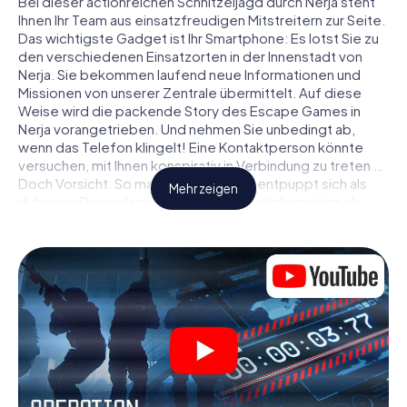
Bei dieser actionreichen Schnitzeljagd durch Nerja steht
Ihnen Ihr Team aus einsatzfreudigen Mitstreitern zur Seite.
Das wichtigste Gadget ist Ihr Smartphone: Es lotst Sie zu
den verschiedenen Einsatzorten in der Innenstadt von
Nerja. Sie bekommen laufend neue Informationen und
Missionen von unserer Zentrale übermittelt. Auf diese
Weise wird die packende Story des Escape Games in
Nerja vorangetrieben. Und nehmen Sie unbedingt ab,
wenn das Telefon klingelt! Eine Kontaktperson könnte
versuchen, mit Ihnen konspirativ in Verbindung zu treten …
Doch Vorsicht: So mancher Informant entpuppt sich als
Mehr zeigen
dubioser Doppelagent und so manche Information als
bewusst gelegte falsche Fährte. Seien Sie auf der Hut,
ziehen Sie die richtigen Schlüsse und vor allem: Vertrauen
Sie niemandem!
Anders als in einem klassischen Escape Room in Nerja sind
Sie also nicht in ein Zimmer eingesperrt, aus dem Sie sich
in einem vorgegebenen Zeitfenster befreien müssen.
Diese Smartphone Schnitzeljagd erklärt ganz Nerja zu
Ihrem persönlichen Spielfeld! Die technische
Voraussetzung für Ihr Agentenabenteuer in Nerja: Ein
Smartphone mit Zugang ins mobile Internet. Per Klick