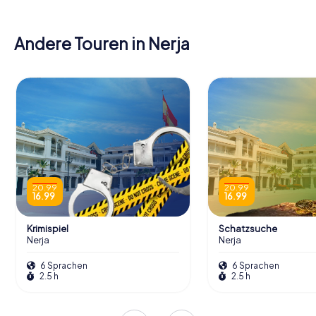
Andere Touren in Nerja
20.99
20.99
16.99
16.99
Krimispiel
Schatzsuche
Nerja
Nerja
6 Sprachen
6 Sprachen
2.5 h
2.5 h