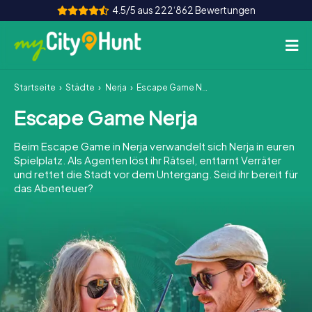
4.5/5 aus 222‘862 Bewertungen
Startseite
Städte
Nerja
Escape Game Nerja
So funktioniert's
Escape Game Nerja
Städte
Beim Escape Game in Nerja verwandelt sich Nerja in euren
Touren
Spielplatz. Als Agenten löst ihr Rätsel, enttarnt Verräter
und rettet die Stadt vor dem Untergang. Seid ihr bereit für
das Abenteuer?
Teamevent
Tickets
INT
AT
CH
DE
ES
FR
UK
IE
IT
NL