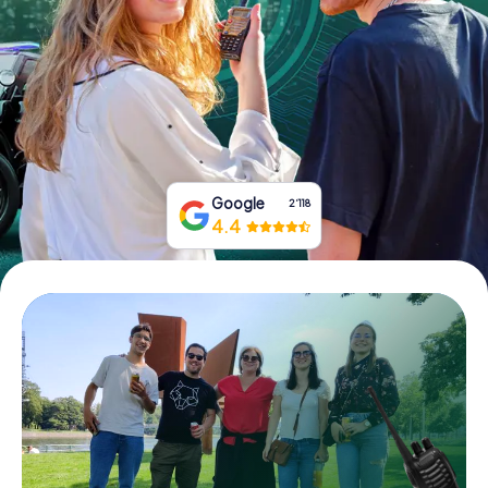
Tickets buchen
Gutscheine bestellen
Google
2‘118
4.4