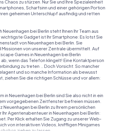
ns Chaos zu stürzen. Nur Sie und Ihre Spezialeinheit
Smartphones, Scharfsinn und einer gehörigen Portion
 ihren geheimen Unterschlupf ausfindig und retten
h Neuenhagen bei Berlin steht Ihnen Ihr Team aus
 wichtigste Gadget ist Ihr Smartphone: Es lotst Sie
nnenstadt von Neuenhagen bei Berlin. Sie
issionen von unserer Zentrale übermittelt. Auf
Escape Games in Neuenhagen bei Berlin
ab, wenn das Telefon klingelt! Eine Kontaktperson
Verbindung zu treten … Doch Vorsicht: So mancher
elagent und so manche Information als bewusst
t, ziehen Sie die richtigen Schlüsse und vor allem:
in Neuenhagen bei Berlin sind Sie also nicht in ein
einem vorgegebenen Zeitfenster befreien müssen.
z Neuenhagen bei Berlin zu Ihrem persönlichen
r Ihr Agentenabenteuer in Neuenhagen bei Berlin:
et. Per Klick erhalten Sie Zugang zu unserer Web-
 sich von interaktiven Videos, kniffligen Minigames
schehen ziehen zu lassen.