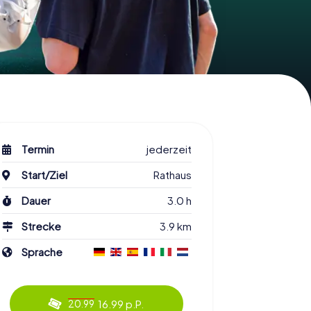
Termin
jederzeit
Start/Ziel
Rathaus
Dauer
3.0 h
Strecke
3.9 km
Sprache
16.99 p.P.
20.99