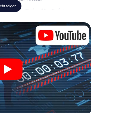
ehr zeigen
eindliche Spione ab und bringen Sie
iesem Escape Game in Neuenhagen bei Berlin
gewaschen sein, um die Bösewichte aufzuhalten. Im
e jedoch nicht zu stillen Helden: Sie verewigen
hagen bei Berlin und erhalten Zugang zu Ihrer ganz
t Escape Game macht Neuenhagen bei Berlin zu
Holen Sie sich Ihre Tickets in die Welt der Spionage
enhagen bei Berlin in einen Outdoor Escape