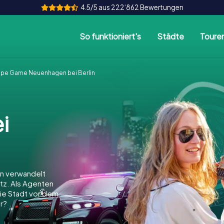
4.5/5 aus 222‘862 Bewertungen
So funktioniert's
Städte
Toure
pe Game Neuenhagen bei Berlin
i
n verwandelt
atz. Als Agenten
 die Stadt vor dem
r?