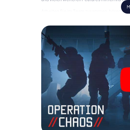
M
Arbeiten Sie im Team zusammen, hören Sie f
Verbindungspersonen auf Ihre Seite. Bei d
müssen Sie und Ihr Team mit allen Wassern 
Gegensatz zu James Bond und Co. werden Si
sich mit Ihrem Team im Highscore von Neuen
persönlichen Bildergalerie. Das myCityHun
Ihrem ganz persönlichen Erlebnisspielplatz. 
und Geheimagenten und verwandeln Sie Neu
Room!