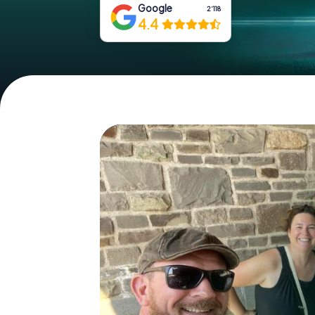
Google
2‘118
4.4