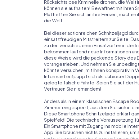
Rücksichtslose Kriminelle drohen, die Welt i
können sie aufhalten! Bewaffnet mit Ihren 
Mut heften Sie sich an ihre Fersen, machen
die Welt.
Bei dieser actionreichen Schnitzeljagd durc
einsatzfreudigen Mitstreitern zur Seite. Das
zu den verschiedenen Einsatzorten in der I
bekommen laufend neue Informationen und M
diese Weise wird die packende Story des 
vorangetrieben. Und nehmen Sie unbedingt 
könnte versuchen, mit Ihnen konspirativ in 
Informant entpuppt sich als dubioser Dopp
gelegte falsche Fährte. Seien Sie auf der Hu
Vertrauen Sie niemandem!
Anders als in einem klassischen Escape Room 
Zimmer eingesperrt, aus dem Sie sich in 
Diese Smartphone Schnitzeljagd erklärt gan
Spielfeld! Die technische Voraussetzung fü
Ein Smartphone mit Zugang ins mobile Intern
App. Sie brauchen nichts zu installieren, um
und vielen weiteren Features mitten ins Ge