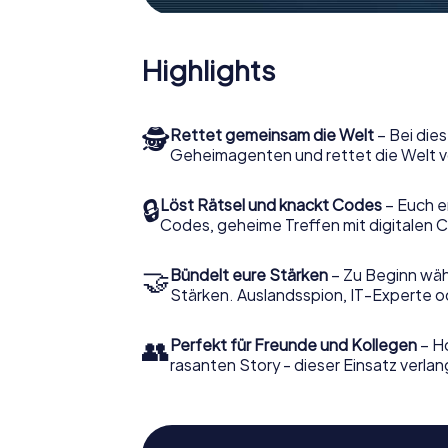
Highlights
🕵
Rettet gemeinsam die Welt
– Bei dies
Geheimagenten und rettet die Welt v
🔒
Löst Rätsel und knackt Codes
– Euch e
Codes, geheime Treffen mit digitalen C
🤝
Bündelt eure Stärken
– Zu Beginn wähl
Stärken. Auslandsspion, IT-Experte od
👥
Perfekt für Freunde und Kollegen
– Ho
rasanten Story - dieser Einsatz verlan