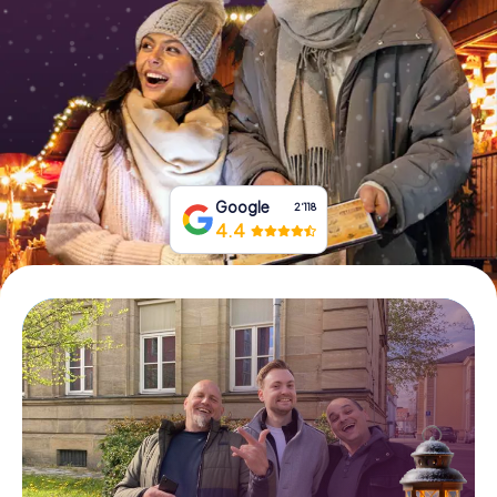
Tickets buchen
Gutscheine bestellen
Google
2‘118
4.4