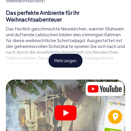
Weihnachtsschatz!
Das perfekte Ambiente für Ihr
Weihnachtsabenteuer
Das festlich geschmückte Neunkirchen, warmer Glühwein
und duftende Lebkuchen bilden den stimmigen Rahmen
für diese weihnachtliche Schnitzeljagd. Ausgestattet mit
der geheimnisvollen Schatzkarte spielen Sie sich nach und
nach durch die ansehnliche Innenstadt von Neunkirchen.
Dabei meistern Sie gemeinsam abwechslungsreiche
Mehr zeigen
Rätsel. Die Weihnachtsthematik zieht sich als roter Faden
durch das X-Mas Adventure in Neunkirchen. Auf
spielerische Weise erfahren Sie faszinierende Anekdoten
rund um das nahende Weihnachtsfest. Wird es Ihnen
gelingen, die Hinweise richtig zu deuten und anderen
Schatzsuchern stets einen Schritt voraus zu sein?
Der Weihnachtsmarkt von Neunkirchen als
Zwischenstopp
Stellen Sie ein kompetentes Team aus Freunden oder
Familienmitgliedern zusammen und begeben Sie sich