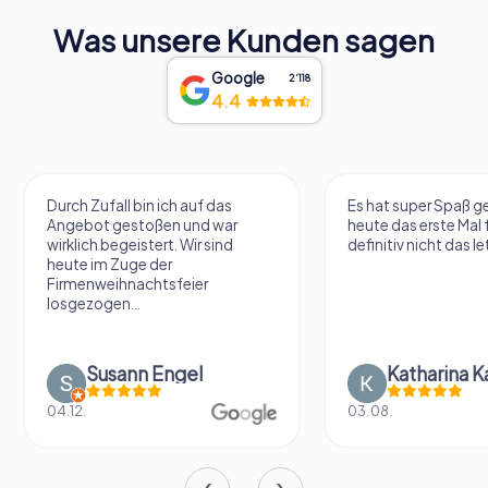
Was unsere Kunden sagen
Google
2‘118
4.4
Durch Zufall bin ich auf das
Es hat super Spaß 
Angebot gestoßen und war
heute das erste Mal 
wirklich begeistert. Wir sind
definitiv nicht das le
heute im Zuge der
Firmenweihnachtsfeier
losgezogen...
Susann Engel
Katharina K
04.12.
03.08.