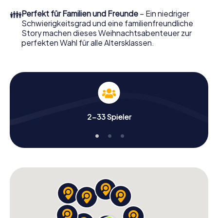
Smartphone Schnitzeljagd alles was man von einer
👪
Perfekt für Familien und Freunde
– Ein niedriger
perfekten Weihnachtsfeier in Neunkirchen erwartet:
Schwierigkeitsgrad und eine familienfreundliche
Spaß, Teambuilding und eine stimmungsvolle
Story machen dieses Weihnachtsabenteuer zur
Weihnachtsthematik. Gönnen Sie Ihren Kollegen also
perfekten Wahl für alle Altersklassen.
einen unvergesslichen Ausklang des Jahres und planen Sie
unser X-Mas Adventure als Programmpunkt Ihrer
Weihnachtsfeier in Neunkirchen ein!
2-33 Spieler