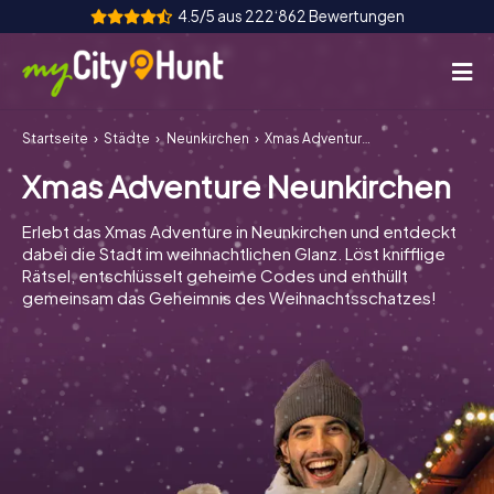
4.5/5 aus 222‘862 Bewertungen
Startseite
Städte
Neunkirchen
Xmas Adventure Neunkirchen
So funktioniert's
Xmas Adventure Neunkirchen
Städte
Erlebt das Xmas Adventure in Neunkirchen und entdeckt
Touren
dabei die Stadt im weihnachtlichen Glanz. Löst knifflige
Rätsel, entschlüsselt geheime Codes und enthüllt
gemeinsam das Geheimnis des Weihnachtsschatzes!
Teamevent
Tickets
INT
AT
CH
DE
ES
FR
UK
IE
IT
NL