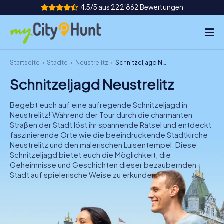
4.5/5 aus 222‘862 Bewertungen
Startseite
Städte
Neustrelitz
Schnitzeljagd Neustrelitz
So funktioniert's
Schnitzeljagd Neustrelitz
Städte
Begebt euch auf eine aufregende Schnitzeljagd in
Touren
Neustrelitz! Während der Tour durch die charmanten
Straßen der Stadt löst ihr spannende Rätsel und entdeckt
faszinierende Orte wie die beeindruckende Stadtkirche
Teamevent
Neustrelitz und den malerischen Luisentempel. Diese
Schnitzeljagd bietet euch die Möglichkeit, die
Tickets
Geheimnisse und Geschichten dieser bezaubernden
Stadt auf spielerische Weise zu erkunden.
INT
AT
CH
DE
ES
FR
UK
IE
IT
NL