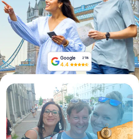
Tickets buchen
Gutscheine bestellen
Google
2‘118
4.4