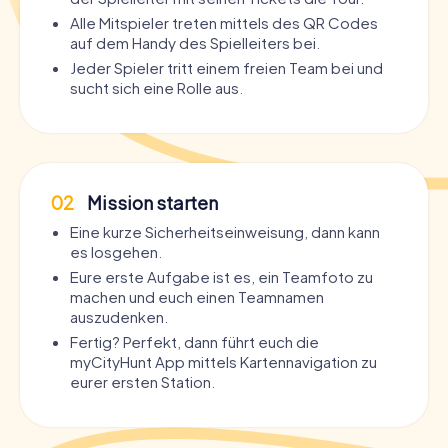
Alle Mitspieler treten mittels des QR Codes
Bucht jetzt eure Schnitzeljagd in Neustrelitz und macht
auf dem Handy des Spielleiters bei.
euch bereit für ein Abenteuer voller Entdeckungen und
Jeder Spieler tritt einem freien Team bei und
Erlebnisse. Die Stadt wartet darauf, von euch erkundet zu
sucht sich eine Rolle aus.
werden – also schnappt euch eure Freunde oder Familie
und startet eure Tour durch Neustrelitz. Diese
Schnitzeljagd wird euch nicht nur die Sehenswürdigkeiten
der Stadt näherbringen, sondern euch auch die
Möglichkeit geben, unvergessliche Erinnerungen zu
schaffen.
02
Mission starten
Eine kurze Sicherheitseinweisung, dann kann
es losgehen.
Eure erste Aufgabe ist es, ein Teamfoto zu
machen und euch einen Teamnamen
auszudenken.
Fertig? Perfekt, dann führt euch die
myCityHunt App mittels Kartennavigation zu
eurer ersten Station.