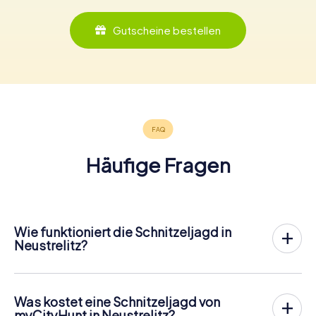
Gutscheine bestellen
Häufige Fragen
Wie funktioniert die Schnitzeljagd in
Neustrelitz?
Bei myCityHunt wird Neustrelitz zu eurem Spielfeld! Alles,
was ihr für den
Ablauf der Schnitzjagd
benötigt, ist ein
Ticketcode und ein internetfähiges Handy.
Was kostet eine Schnitzeljagd von
Am gewünschten Termin versammelst du dein Team im
myCityHunt in Neustrelitz?