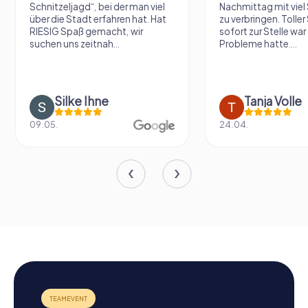
Nachmittag mit viel Spannung
zu erkunden und au
zu verbringen. Toller Support der
zu kommen. Die Räts
sofort zur Stelle war als ich
schön gemacht und
Probleme hatte....
etwas schwerer...
Tanja Volle
Vivienne W
24.04.
20.09.