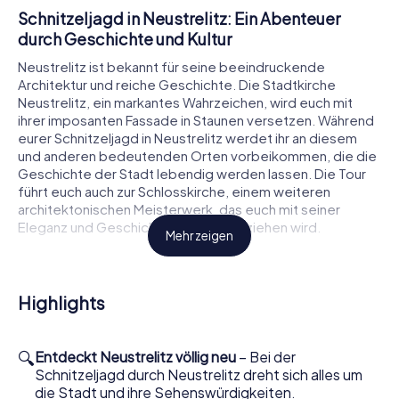
Schnitzeljagd in Neustrelitz: Ein Abenteuer
durch Geschichte und Kultur
Neustrelitz ist bekannt für seine beeindruckende
Architektur und reiche Geschichte. Die Stadtkirche
Neustrelitz, ein markantes Wahrzeichen, wird euch mit
ihrer imposanten Fassade in Staunen versetzen. Während
eurer Schnitzeljagd in Neustrelitz werdet ihr an diesem
und anderen bedeutenden Orten vorbeikommen, die die
Geschichte der Stadt lebendig werden lassen. Die Tour
führt euch auch zur Schlosskirche, einem weiteren
architektonischen Meisterwerk, das euch mit seiner
Eleganz und Geschichte in den Bann ziehen wird.
Mehr zeigen
Die Schnitzeljagd in Neustrelitz ist nicht nur ein Ausflug in
die Vergangenheit, sondern auch eine Gelegenheit, die
kulturelle Vielfalt der Stadt zu erleben. Am Kulturquartier
Highlights
Mecklenburg-Strelitz könnt ihr die kreative Atmosphäre
spüren, die diesen Ort so besonders macht. Die
Aufgaben der Schnitzeljagd sind so gestaltet, dass sie
🔍
Entdeckt Neustrelitz völlig neu
– Bei der
euch herausfordern und gleichzeitig unterhalten, während
Schnitzeljagd durch Neustrelitz dreht sich alles um
ihr mehr über die Stadt und ihre Geheimnisse erfahrt.
die Stadt und ihre Sehenswürdigkeiten.