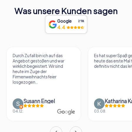
Was unsere Kunden sagen
Google
2‘118
4.4
Durch Zufall bin ich auf das
Es hat super Spaß 
Angebot gestoßen und war
heute das erste Mal 
wirklich begeistert. Wir sind
definitiv nicht das le
heute im Zuge der
Firmenweihnachtsfeier
losgezogen...
Susann Engel
Katharina K
04.12.
03.08.