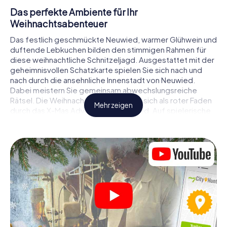
Das perfekte Ambiente für Ihr
Weihnachtsabenteuer
Das festlich geschmückte Neuwied, warmer Glühwein und
duftende Lebkuchen bilden den stimmigen Rahmen für
diese weihnachtliche Schnitzeljagd. Ausgestattet mit der
geheimnisvollen Schatzkarte spielen Sie sich nach und
nach durch die ansehnliche Innenstadt von Neuwied.
Dabei meistern Sie gemeinsam abwechslungsreiche
Rätsel. Die Weihnachtsthematik zieht sich als roter Faden
Mehr zeigen
durch das X-Mas Adventure in Neuwied. Auf spielerische
Weise erfahren Sie faszinierende Anekdoten rund um das
nahende Weihnachtsfest. Wird es Ihnen gelingen, die
Hinweise richtig zu deuten und anderen Schatzsuchern
stets einen Schritt voraus zu sein?
Der Weihnachtsmarkt von Neuwied als
Zwischenstopp
Stellen Sie ein kompetentes Team aus Freunden oder
Familienmitgliedern zusammen und begeben Sie sich
gemeinsam auf eine weihnachtliche Rätseltour durch