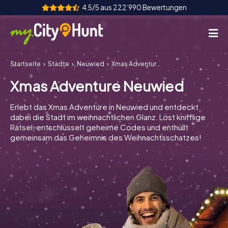
4.5/5 aus 222‘990 Bewertungen
Startseite
Städte
Neuwied
Xmas Adventure Neuwied
So funktioniert's
Xmas Adventure Neuwied
Städte
Erlebt das Xmas Adventure in Neuwied und entdeckt
Touren
dabei die Stadt im weihnachtlichen Glanz. Löst knifflige
Rätsel, entschlüsselt geheime Codes und enthüllt
gemeinsam das Geheimnis des Weihnachtsschatzes!
Teamevent
Tickets
INT
AT
CH
DE
ES
FR
UK
IE
IT
NL