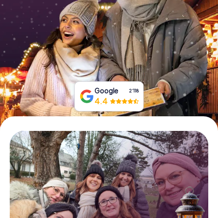
Tickets buchen
Gutscheine bestellen
Google
2‘118
4.4