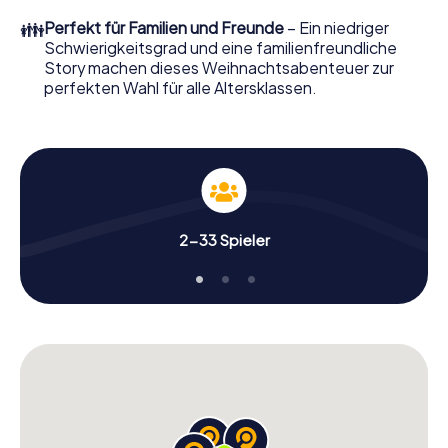
perfekten Weihnachtsfeier in Neuwied erwartet: Spaß,
👪
Perfekt für Familien und Freunde
– Ein niedriger
Teambuilding und eine stimmungsvolle
Schwierigkeitsgrad und eine familienfreundliche
Weihnachtsthematik. Gönnen Sie Ihren Kollegen also
Story machen dieses Weihnachtsabenteuer zur
einen unvergesslichen Ausklang des Jahres und planen Sie
perfekten Wahl für alle Altersklassen.
unser X-Mas Adventure als Programmpunkt Ihrer
Weihnachtsfeier in Neuwied ein!
2-33 Spieler