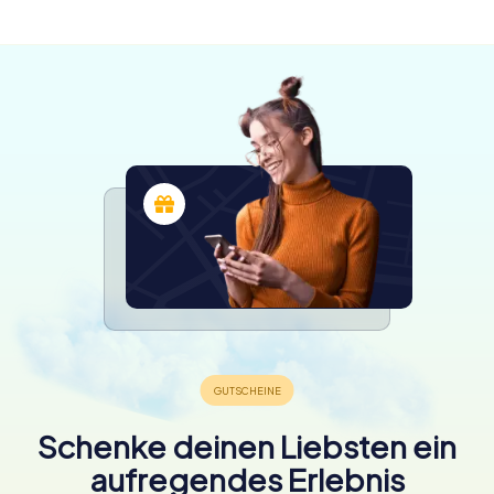
verfügbar
verfügbar
4.3
4.3
4.3
4.3
Schenke deinen Liebsten ein
aufregendes Erlebnis