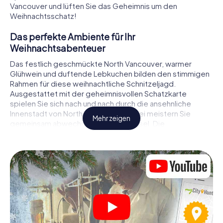
Vancouver und lüften Sie das Geheimnis um den
Weihnachtsschatz!
Das perfekte Ambiente für Ihr
Weihnachtsabenteuer
Das festlich geschmückte North Vancouver, warmer
Glühwein und duftende Lebkuchen bilden den stimmigen
Rahmen für diese weihnachtliche Schnitzeljagd.
Ausgestattet mit der geheimnisvollen Schatzkarte
spielen Sie sich nach und nach durch die ansehnliche
Innenstadt von North Vancouver. Dabei meistern Sie
Mehr zeigen
gemeinsam abwechslungsreiche Rätsel. Die
Weihnachtsthematik zieht sich als roter Faden durch das
X-Mas Adventure in North Vancouver. Auf spielerische
Weise erfahren Sie faszinierende Anekdoten rund um das
nahende Weihnachtsfest. Wird es Ihnen gelingen, die
Hinweise richtig zu deuten und anderen Schatzsuchern
stets einen Schritt voraus zu sein?
Der Weihnachtsmarkt von North Vancouver als
Zwischenstopp