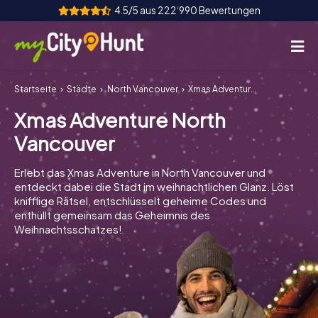
4.5/5 aus 222‘990 Bewertungen
Startseite
Städte
North Vancouver
Xmas Adventure North Vancouver
So funktioniert's
Xmas Adventure North
Städte
Vancouver
Touren
Erlebt das Xmas Adventure in North Vancouver und
entdeckt dabei die Stadt im weihnachtlichen Glanz. Löst
Teamevent
knifflige Rätsel, entschlüsselt geheime Codes und
enthüllt gemeinsam das Geheimnis des
Tickets
Weihnachtsschatzes!
INT
AT
CH
DE
ES
FR
UK
IE
IT
NL