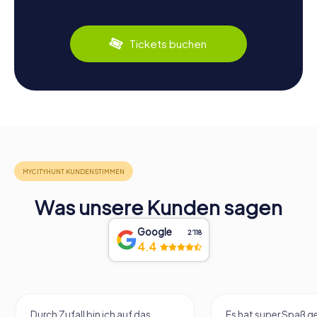
Tickets buchen
Was unsere Kunden sagen
Google
2‘118
4.4
Durch Zufall bin ich auf das
Es hat super Spaß 