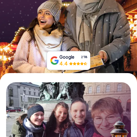
Tickets buchen
Gutscheine bestellen
Google
2‘118
4.4