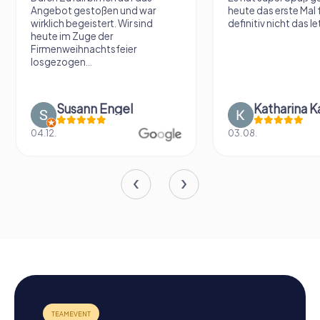
Angebot gestoßen und war
heute das erste Mal 
wirklich begeistert. Wir sind
definitiv nicht das le
heute im Zuge der
Firmenweihnachtsfeier
losgezogen...
Susann Engel
Katharina K
04.12.
03.08.