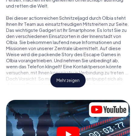
und retten die Welt.
Bei dieser actionreichen Schnitzeljagd durch Olbia steht
Ihnen Ihr Team aus einsatzfreudigen Mitstreitern zur Seite.
Das wichtigste Gadget ist Ihr Smartphone: Es lotst Sie zu
den verschiedenen Einsatzorten in der Innenstadt von
Olbia. Sie bekommen laufend neue Informationen und
Missionen von unserer Zentrale übermittelt. Auf diese
Weise wird die packende Story des Escape Games in
Olbia vorangetrieben. Und nehmen Sie unbedingt ab,
wenn das Telefon klingelt! Eine Kontaktperson könnte
versuchen, mit Ihnen konspirativ in Verbindung zu treten …
Doch Vorsicht: So mancher Informant entpuppt sich als
Mehr zeigen
dubioser Doppelagent und so manche Information als
bewusst gelegte falsche Fährte. Seien Sie auf der Hut,
ziehen Sie die richtigen Schlüsse und vor allem: Vertrauen
Sie niemandem!
Anders als in einem klassischen Escape Room in Olbia sind
Sie also nicht in ein Zimmer eingesperrt, aus dem Sie sich
in einem vorgegebenen Zeitfenster befreien müssen.
Diese Smartphone Schnitzeljagd erklärt ganz Olbia zu