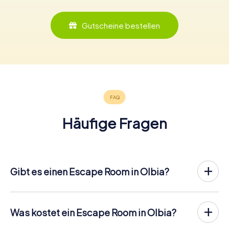
Gutscheine bestellen
Häufige Fragen
Gibt es einen Escape Room in Olbia?
In Olbia gibt es jetzt die Möglichkeit, ein
Outdoor Escape
Game in der Innenstadt von Olbia
zu spielen!
Anders als bei einem klassischen Escape Room, bei dem
Was kostet ein Escape Room in Olbia?
die Spieler in einen kleinen Raum eingesperrt werden,
Ein Indoor Escape Room kostet für gewöhnlich pauschal
findet das myCityHunt Outdoor Escape Game in Olbia an