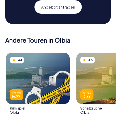
Angebot anfragen
Andere Touren in Olbia
4.4
4.5
20.99
20.99
16.99
16.99
Krimispiel
Schatzsuche
Olbia
Olbia