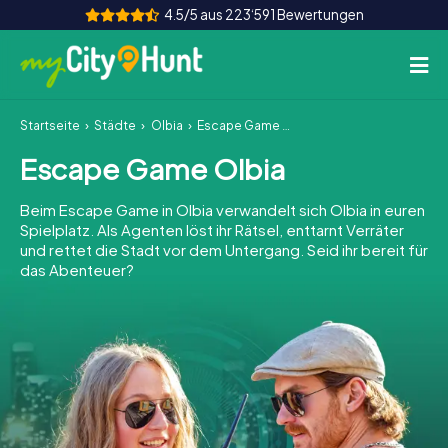
4.5/5 aus 223‘591 Bewertungen
Startseite
Städte
Olbia
Escape Game Olbia
So funktioniert's
Escape Game Olbia
Städte
Beim Escape Game in Olbia verwandelt sich Olbia in euren
Touren
Spielplatz. Als Agenten löst ihr Rätsel, enttarnt Verräter
und rettet die Stadt vor dem Untergang. Seid ihr bereit für
das Abenteuer?
Teamevent
Tickets
INT
AT
CH
DE
ES
FR
UK
IE
IT
NL