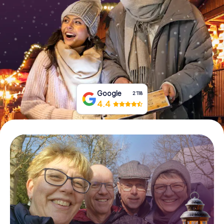
Tickets buchen
Gutscheine bestellen
Google
2‘118
4.4