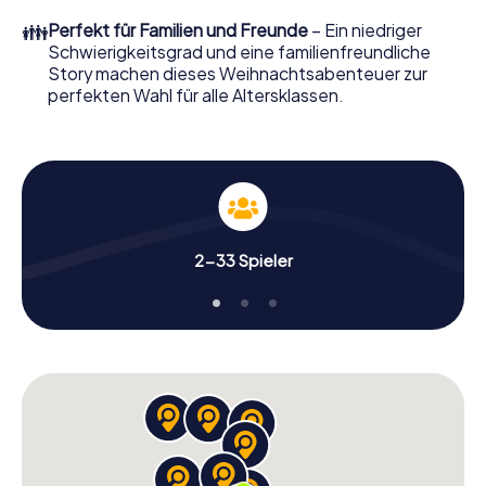
erwartet: Spaß, Teambuilding und eine stimmungsvolle
👪
Perfekt für Familien und Freunde
– Ein niedriger
Weihnachtsthematik. Gönnen Sie Ihren Kollegen also
Schwierigkeitsgrad und eine familienfreundliche
einen unvergesslichen Ausklang des Jahres und planen Sie
Story machen dieses Weihnachtsabenteuer zur
unser X-Mas Adventure als Programmpunkt Ihrer
perfekten Wahl für alle Altersklassen.
Weihnachtsfeier in Olten ein!
2-33 Spieler