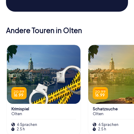
Andere Touren in Olten
20.99
20.99
16.99
16.99
Krimispiel
Schatzsuche
Olten
Olten
6 Sprachen
6 Sprachen
2.5 h
2.5 h