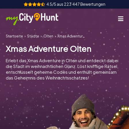
4.5/5 aus 223‘447 Bewertungen
Startseite
Städte
Olten
Xmas Adventure Olten
So funktioniert's
Xmas Adventure Olten
Städte
Erlebt das Xmas Adventure in Olten und entdeckt dabei
Touren
die Stadt im weihnachtlichen Glanz. Löst knifflige Rätsel,
entschlüsselt geheime Codes und enthüllt gemeinsam
das Geheimnis des Weihnachtsschatzes!
Teamevent
Tickets
INT
AT
CH
DE
ES
FR
UK
IE
IT
NL