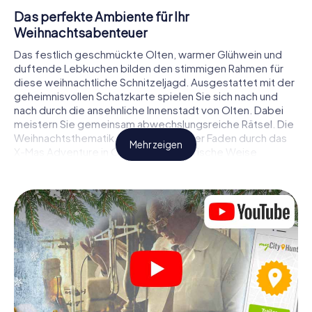
Das perfekte Ambiente für Ihr
Weihnachtsabenteuer
Das festlich geschmückte Olten, warmer Glühwein und
duftende Lebkuchen bilden den stimmigen Rahmen für
diese weihnachtliche Schnitzeljagd. Ausgestattet mit der
geheimnisvollen Schatzkarte spielen Sie sich nach und
nach durch die ansehnliche Innenstadt von Olten. Dabei
meistern Sie gemeinsam abwechslungsreiche Rätsel. Die
Weihnachtsthematik zieht sich als roter Faden durch das
Mehr zeigen
X-Mas Adventure in Olten. Auf spielerische Weise
erfahren Sie faszinierende Anekdoten rund um das
nahende Weihnachtsfest. Wird es Ihnen gelingen, die
Hinweise richtig zu deuten und anderen Schatzsuchern
stets einen Schritt voraus zu sein?
Der Weihnachtsmarkt von Olten als
Zwischenstopp
Stellen Sie ein kompetentes Team aus Freunden oder
Familienmitgliedern zusammen und begeben Sie sich
gemeinsam auf eine weihnachtliche Rätseltour durch