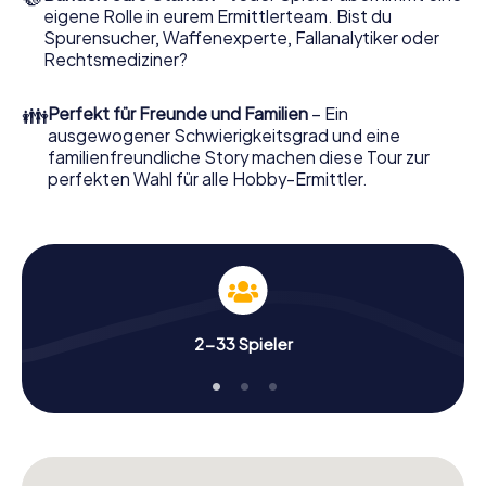
eigene Rolle in eurem Ermittlerteam. Bist du
Nun fehlt Ihnen nur noch eine Kleinigkeit, um mit Ihren
Spurensucher, Waffenexperte, Fallanalytiker oder
Ermittlungen in Ommen zu starten: Ihr Ticketcode! Ordern
Rechtsmediziner?
Sie ihn mit wenigen Klicks in unserem Ticketshop, schon in
wenigen Minuten finden Sie ihn in Ihrem eMail-Postfach.
👪
Perfekt für Freunde und Familien
– Ein
Jetzt starten Sie Ihren Online-Browser, geben Ihren Code
ausgewogener Schwierigkeitsgrad und eine
ein – und sind startklar!
familienfreundliche Story machen diese Tour zur
perfekten Wahl für alle Hobby-Ermittler.
Worauf warten Sie noch? Ommen zählt auf Sie!
2-33 Spieler