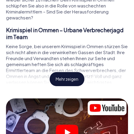
schlüpfen Sie also in die Rolle von waschechten
Kriminalermittlern – Sind Sie der Herausforderung
gewachsen?
Krimispiel in Ommen – Urbane Verbrecherjagd
im Team
Keine Sorge, bei unserem Krimispiel in Ommen stürzen Sie
sich nicht allein in die verwinkelten Gassen der Stadt. Ihre
Freunde und Verwandten stehen Ihnen zur Seite und
gemeinsam heften Sie sich als schlagkräftiges
Ermittlerteam an die Fersen des Schwerverbrechers, der
Ommen in Angst und Schrecken versetzt! Voll und ganz
Mehr zeigen
verlassen können Sie sich dabei auf Ihr wichtigstes
Ermittlerutensil, Ihr Smartphone. Mittels GPS-Navigation
leitet es Sie auf Ihrer Spurensuche zum Tatort, zu
zahlreichen Schauplätzen in Ommen, die mit der Tat in
Verbindung stehen, und schließlich zum Mörder. An jedem
Ort knacken Sie knifflige Rätsel und kommen so Stück für
Stück der Lösung des Falls immer näher. Anders als bei
einem klassischen Krimi Dinner in Ommen bestimmen also
Sie das Geschehen, bewegen sich an der frischen Luft