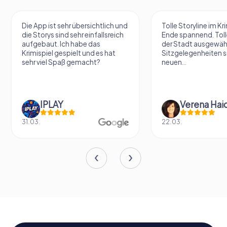
Die App ist sehr übersichtlich und
Tolle Storyline im Kr
die Storys sind sehr einfallsreich
Ende spannend. Tolle
aufgebaut. Ich habe das
der Stadt ausgewäh
Krimispiel gespielt und es hat
Sitzgelegenheiten s
sehr viel Spaß gemacht?
neuen...
IPLAY
31.03.
22.03.