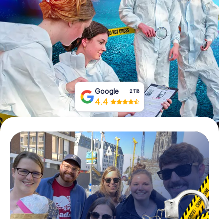
Tickets buchen
Gutscheine bestellen
Google
2‘118
4.4