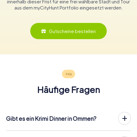
innerhalb dieser Frist für eine frei wählbare Stadt und Tour
aus dem myCityHunt Portfolio eingesetzt werden.
Gutscheine bestellen
Häufige Fragen
Gibt es ein Krimi Dinner in Ommen?
In Ommen könnt ihr an einem Krimispiel teilnehmen – wann
und mit wem ihr wollt! Bei unserem Krimispiel handelt es
sich nicht um ein klassisches Krimi Dinner, bei dem ihr zu