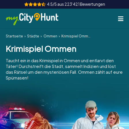
4.5/5 aus 223‘421 Bewertungen
Startseite
Städte
Ommen
Krimispiel Ommen
So funktioniert's
Krimispiel Ommen
Städte
Taucht ein in das Krimispiel in Ommen und entlarvt den
Touren
Täter! Durchstreift die Stadt, sammelt Indizien und löst
das Rätsel um den mysteriösen Fall. Ommen zählt auf eure
Spürnasen!
Teamevent
Tickets
INT
AT
CH
DE
ES
FR
UK
IE
IT
NL