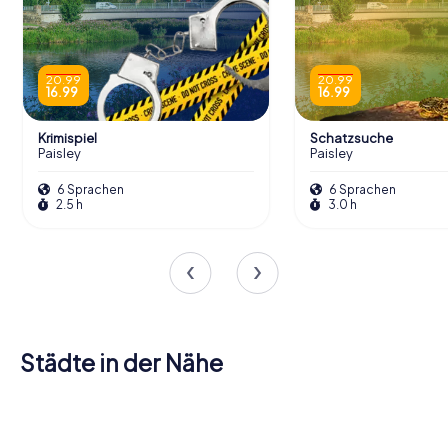
20.99
20.99
16.99
16.99
Krimispiel
Schatzsuche
Paisley
Paisley
6 Sprachen
6 Sprachen
2.5 h
3.0 h
Städte in der Nähe
Newton
Renfrew
Clydebank
Mearns
Bearsden
Glasgow
Rutherglen
4 Touren
4 Touren
4 Touren
Bishopbriggs
Dumbarton
Kirkintilloch
4 Touren
6 Touren
4 Touren
verfügbar
verfügbar
verfügbar
4 Touren
4 Touren
4 Touren
verfügbar
verfügbar
verfügbar