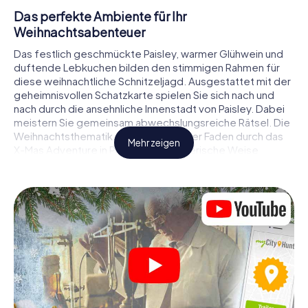
Das perfekte Ambiente für Ihr
Weihnachtsabenteuer
Das festlich geschmückte Paisley, warmer Glühwein und
duftende Lebkuchen bilden den stimmigen Rahmen für
diese weihnachtliche Schnitzeljagd. Ausgestattet mit der
geheimnisvollen Schatzkarte spielen Sie sich nach und
nach durch die ansehnliche Innenstadt von Paisley. Dabei
meistern Sie gemeinsam abwechslungsreiche Rätsel. Die
Weihnachtsthematik zieht sich als roter Faden durch das
Mehr zeigen
X-Mas Adventure in Paisley. Auf spielerische Weise
erfahren Sie faszinierende Anekdoten rund um das
nahende Weihnachtsfest. Wird es Ihnen gelingen, die
Hinweise richtig zu deuten und anderen Schatzsuchern
stets einen Schritt voraus zu sein?
Der Weihnachtsmarkt von Paisley als
Zwischenstopp
Stellen Sie ein kompetentes Team aus Freunden oder
Familienmitgliedern zusammen und begeben Sie sich
gemeinsam auf eine weihnachtliche Rätseltour durch