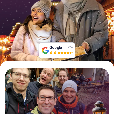
Tickets buchen
Gutscheine bestellen
Google
2‘118
4.4