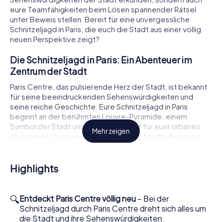
eure Teamfähigkeiten beim Lösen spannender Rätsel
unter Beweis stellen. Bereit für eine unvergessliche
Schnitzeljagd in Paris, die euch die Stadt aus einer völlig
neuen Perspektive zeigt?
Die Schnitzeljagd in Paris: Ein Abenteuer im
Zentrum der Stadt
Paris Centre, das pulsierende Herz der Stadt, ist bekannt
für seine beeindruckenden Sehenswürdigkeiten und
seine reiche Geschichte. Eure Schnitzeljagd in Paris
beginnt an der berühmten Louvre-Pyramide, einem
Symbol der Stadt und Ausgangspunkt für euer urbanes
Mehr zeigen
Abenteuer. Von hier aus führt euch die Stadtrallye durch
die Straßen von Paris Centre, vorbei an der
majestätischen Cathédrale Notre-Dame de Paris und dem
malerischen Jardin des Tuileries. Diese Orte bieten euch
Highlights
die perfekte Kulisse für eure Entdeckungsreise, während
ihr die Geheimnisse und Geschichten der Stadt lüftet.
🔍
Entdeckt Paris Centre völlig neu
– Bei der
So funktioniert die Schnitzeljagd in Paris Centre
Schnitzeljagd durch Paris Centre dreht sich alles um
die Stadt und ihre Sehenswürdigkeiten.