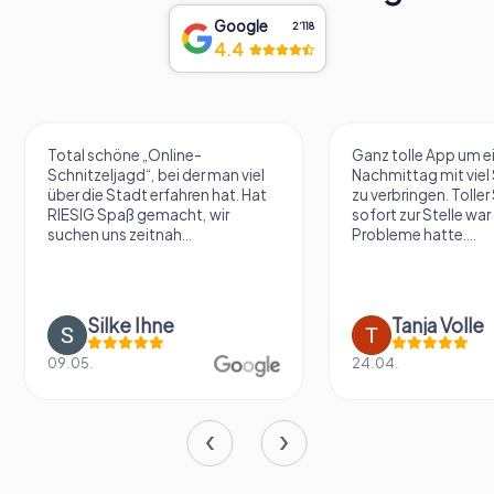
Google
2‘118
4.4
Total schöne „Online-
Ganz tolle App um e
Schnitzeljagd“, bei der man viel
Nachmittag mit vie
über die Stadt erfahren hat. Hat
zu verbringen. Tolle
RIESIG Spaß gemacht, wir
sofort zur Stelle war 
suchen uns zeitnah...
Probleme hatte....
Silke Ihne
Tanja Volle
09.05.
24.04.