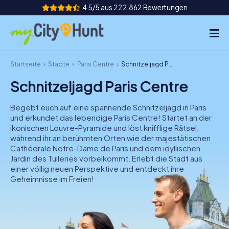
4.5/5 aus 222‘862 Bewertungen
Startseite
Städte
Paris Centre
Schnitzeljagd Paris Centre
So funktioniert's
Schnitzeljagd Paris Centre
Städte
Begebt euch auf eine spannende Schnitzeljagd in Paris
Touren
und erkundet das lebendige Paris Centre! Startet an der
ikonischen Louvre-Pyramide und löst knifflige Rätsel,
während ihr an berühmten Orten wie der majestätischen
Teamevent
Cathédrale Notre-Dame de Paris und dem idyllischen
Jardin des Tuileries vorbeikommt. Erlebt die Stadt aus
Tickets
einer völlig neuen Perspektive und entdeckt ihre
Geheimnisse im Freien!
INT
AT
CH
DE
ES
FR
UK
IE
IT
NL