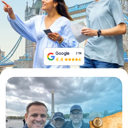
Tickets buchen
Gutscheine bestellen
Google
2‘118
4.4