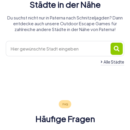
Städte in der Nähe
Du suchst nicht nur in Paterna nach Schnitzeljagden? Dann
entdecke auch unsere Outdoor Escape Games für
zahlreiche andere Städte in der Nähe von Paterna!
Alle Städte
Quart de
Manises
Poblet
Burjassot
Mislata
Aldaia
Xirivella
4 Touren
4 Touren
4 Touren
Alaquàs
Valencia
Moncada
4 Touren
4 Touren
4 Touren
verfügbar
verfügbar
verfügbar
Alboraya
4 Touren
6 Touren
4 Touren
verfügbar
verfügbar
verfügbar
5.0
4 Touren
verfügbar
verfügbar
verfügbar
verfügbar
4.4
Häufige Fragen