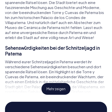
spannende Rätsel lösen. Die Stadt bietet euch eine
faszinierende Mischung aus Geschichte und Moderne,
von der beeindruckenden Torre y Cuevas de Paterna bis
hin zum historischen Palacio de los Condes de
Villapaterna. Und natürlich darf auch ein Abstecher zum
Museo de Cerámica de Paterna nicht fehlen. Lasst euch
auf eine unvergessliche Reise durch Paterna ein und
erlebt die Stadt auf eine völlig neue Art und Weise!
Sehenswürdigkeiten bei der Schnitzeljagd in
Paterna
Während eurer Schnitzeljagd in Paterna werdet ihr
verschiedene Sehenswürdigkeiten besuchen und dort
spannende Rätsel lösen. Ein Highlight ist die Torre y
Cuevas de Paterna, ein beeindruckender Wachturm, der
euch einen Einblick in die mittelalterliche Geschichte der
Stadt gibt. Der Palacio de los Condes de Villapaterna, ein
Mehr zeigen
prachtvolles Gebäude, das einst den Grafen von
Villapaterna gehörte, ist ein weiterer wichtiger Stopp auf
eurer Route. Ebenfalls sehenswert ist das Museo de
Cerámica de Paterna, wo ihr mehr über die lange Tradition
der Keramikherstellung in der Region erfahren könnt.