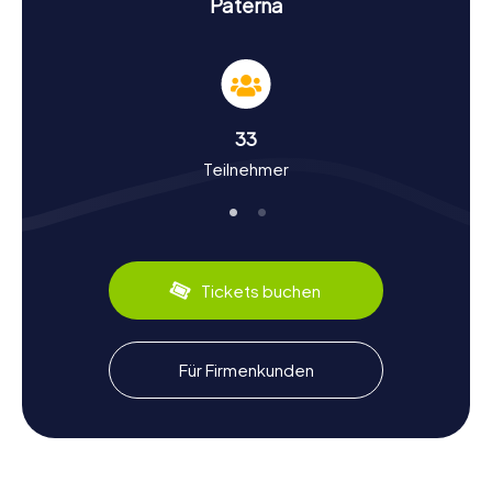
Paterna
Diese und viele weitere Orte machen eure Schnitzeljagd
in Paterna zu einem unvergesslichen Erlebnis.
Geschichte und Kultur bei der Schnitzeljagd in
Paterna
33
Bei unseren Schnitzeljagden in Paterna erfahrt ihr mehr
Teilnehmer
über die reiche Geschichte und Kultur der Stadt. Paterna
hat eine lange und bewegte Geschichte, die bis in die
Römerzeit zurückreicht. Wusstet ihr, dass die Villa romana
de Paterna eine der bedeutendsten archäologischen
Stätten der Region ist? Diese römische Villa bietet
faszinierende Einblicke in das Leben der Römer in dieser
Tickets buchen
Gegend. Auch die Iglesia de San Pedro, eine
wunderschöne Kirche aus dem 14. Jahrhundert, ist ein
Zeugnis der reichen Geschichte Paternas. Neben
historischen Fakten werdet ihr auch kulinarische
Für Firmenkunden
Spezialitäten entdecken, wie die berühmte Paella
Valenciana, die in dieser Region besonders authentisch
zubereitet wird.
Nach der Schnitzeljagd in Paterna die