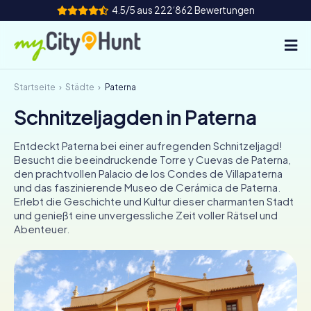
4.5/5 aus 222‘862 Bewertungen
Startseite
Städte
Paterna
So funktioniert's
Schnitzeljagden in Paterna
Städte
Entdeckt Paterna bei einer aufregenden Schnitzeljagd!
Touren
Besucht die beeindruckende Torre y Cuevas de Paterna,
den prachtvollen Palacio de los Condes de Villapaterna
und das faszinierende Museo de Cerámica de Paterna.
Teamevent
Erlebt die Geschichte und Kultur dieser charmanten Stadt
und genießt eine unvergessliche Zeit voller Rätsel und
Tickets
Abenteuer.
INT
AT
CH
DE
ES
FR
UK
IE
IT
NL