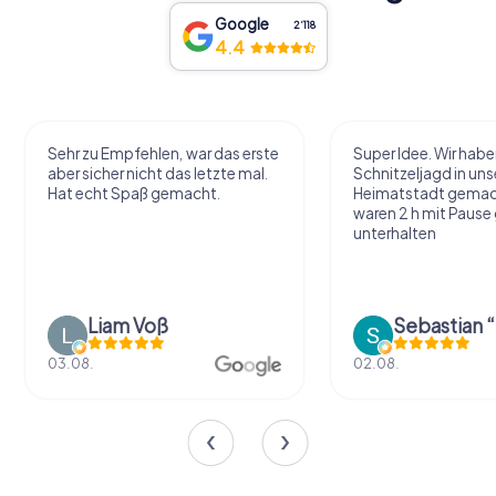
Google
2‘118
4.4
Sehr zu Empfehlen, war das erste
Super Idee. Wir habe
aber sicher nicht das letzte mal.
Schnitzeljagd in uns
Hat echt Spaß gemacht.
Heimatstadt gemac
waren 2 h mit Pause
unterhalten
Liam Voß
03.08.
02.08.