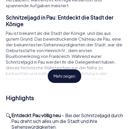
spannende Aufgaben meistert.
Schnitzeljagd in Pau: Entdeckt die Stadt der
Könige
Pau ist bekannt als die Stadt der Könige, und das aus
gutem Grund. Das beeindruckende Château de Pau, eine
der bekanntesten Sehenswürdigkeiten der Stadt, war die
Geburtsstätte von Heinrich IV., dem ersten
Bourbonenkönig von Frankreich. Während eurer
Schnitzeljagd in Pau werdet ihr die Gelegenheit haben,
dieses historische Wahrzeichen aus der Nähe zu
betrachten und mehr über seine Bedeutung in der
Mehr zeigen
französischen Geschichte zu erfahren. Nutzt die
Gelegenheit, um die atemberaubende Aussicht auf die
Pyrenäen zu genießen, die sich von den Gärten des
Schlosses aus bietet.
Highlights
Die Schnitzeljagd in Pau führt euch auch zum Parc
Beaumont, einem der schönsten öffentlichen Parks der
🔍
Entdeckt Pau völlig neu
– Bei der Schnitzeljagd durch
Stadt. Dieser herrliche Park lädt zum Verweilen ein und
Pau dreht sich alles um die Stadt und ihre
bietet euch die Möglichkeit, die Natur zu genießen und
Sehenswürdigkeiten.