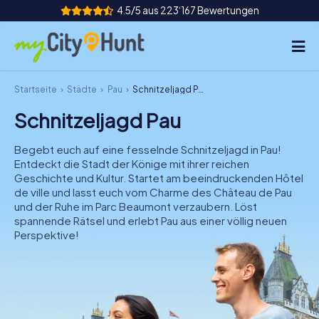
4.5/5 aus 223‘167 Bewertungen
Startseite
Städte
Pau
Schnitzeljagd Pau
So funktioniert's
Schnitzeljagd Pau
Städte
Begebt euch auf eine fesselnde Schnitzeljagd in Pau!
Touren
Entdeckt die Stadt der Könige mit ihrer reichen
Geschichte und Kultur. Startet am beeindruckenden Hôtel
de ville und lasst euch vom Charme des Château de Pau
Teamevent
und der Ruhe im Parc Beaumont verzaubern. Löst
spannende Rätsel und erlebt Pau aus einer völlig neuen
Tickets
Perspektive!
INT
AT
CH
DE
ES
FR
UK
IE
IT
NL