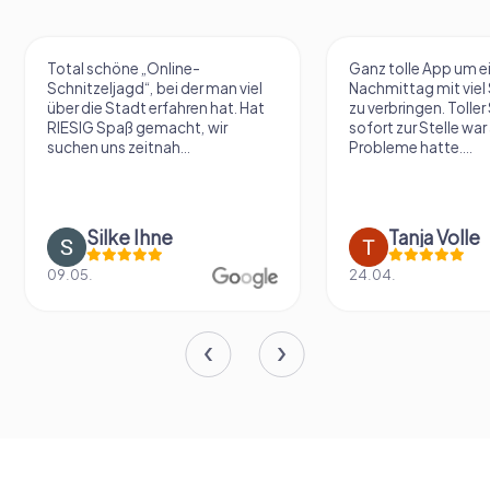
Total schöne „Online-
Ganz tolle App um e
Schnitzeljagd“, bei der man viel
Nachmittag mit vie
über die Stadt erfahren hat. Hat
zu verbringen. Tolle
RIESIG Spaß gemacht, wir
sofort zur Stelle war 
suchen uns zeitnah...
Probleme hatte....
Silke Ihne
Tanja Volle
09.05.
24.04.