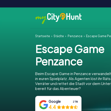
Startseite
Städte
Penzance
Escape Game P
Escape Game
Penzance
Beim Escape Game in Penzance verwandelt
in euren Spielplatz. Als Agenten löst ihr Räts
Verräter und rettet die Stadt vor dem Unter
bereit für das Abenteuer?
Google
2‘118
4.4