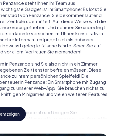
h Penzance steht Ihnen Ihr Team aus
 wichtigste Gadget ist Ihr Smartphone: Es lotst Sie
Innenstadt von Penzance. Sie bekommen laufend
er Zentrale übermittelt. Auf diese Weise wird die
ance vorangetrieben. Und nehmen Sie unbedingt
person könnte versuchen, mit Ihnen konspirativ in
ancher Informant entpuppt sich als dubioser
 bewusst gelegte falsche Fährte. Seien Sie auf
und vor allem: Vertrauen Sie niemandem!
 in Penzance sind Sie also nicht in ein Zimmer
rgegebenen Zeitfenster befreien müssen. Diese
ance zu Ihrem persönlichen Spielfeld! Die
benteuer in Penzance: Ein Smartphone mit Zugang
 Zugang zu unserer Web-App. Sie brauchen nichts zu
s, kniffligen Minigames und vielen weiteren Features
eindliche Spione ab und bringen Sie
ehr zeigen
iesem Escape Game in Penzance müssen Sie und Ihr
 die Bösewichte aufzuhalten. Im Gegensatz zu
zu stillen Helden: Sie verewigen sich mit Ihrem