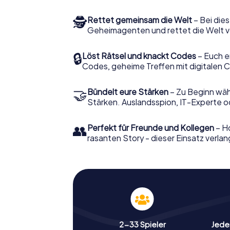
🕵
Rettet gemeinsam die Welt
– Bei dies
Geheimagenten und rettet die Welt v
🔒
Löst Rätsel und knackt Codes
– Euch e
Codes, geheime Treffen mit digitalen C
🤝
Bündelt eure Stärken
– Zu Beginn wähl
Stärken. Auslandsspion, IT-Experte od
👥
Perfekt für Freunde und Kollegen
– Ho
rasanten Story - dieser Einsatz verlan
2-33 Spieler
Jeder