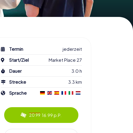
Termin
jederzeit
Start/Ziel
Market Place 27
Dauer
3.0 h
Strecke
3.3 km
Sprache
16.99 p.P.
20.99