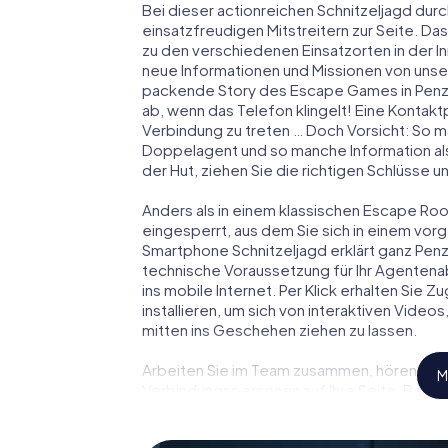
Bei dieser actionreichen Schnitzeljagd durc
einsatzfreudigen Mitstreitern zur Seite. Das
zu den verschiedenen Einsatzorten in der 
neue Informationen und Missionen von unser
packende Story des Escape Games in Penz
ab, wenn das Telefon klingelt! Eine Kontakt
Verbindung zu treten … Doch Vorsicht: So m
Doppelagent und so manche Information als
der Hut, ziehen Sie die richtigen Schlüsse 
Anders als in einem klassischen Escape Room
eingesperrt, aus dem Sie sich in einem vo
Smartphone Schnitzeljagd erklärt ganz Penz
technische Voraussetzung für Ihr Agentena
ins mobile Internet. Per Klick erhalten Sie
installieren, um sich von interaktiven Video
mitten ins Geschehen ziehen zu lassen.
Arbeiten Sie im Team zusammen, hören Sie f
M
Verbindungspersonen auf Ihre Seite. Bei d
Team mit allen Wassern gewaschen sein, um
James Bond und Co. werden Sie jedoch nicht 