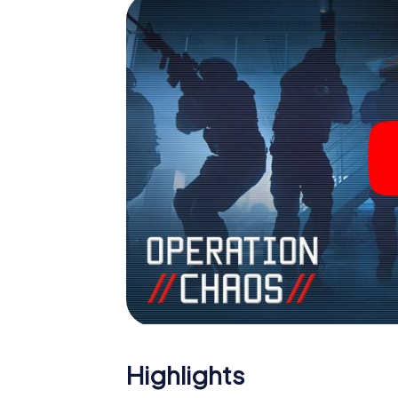
Team im Highscore von Penzance und erhalte
Das myCityHunt Escape Game macht Penzanc
Holen Sie sich Ihre Tickets in die Welt de
Penzance in einen Outdoor Escape Room!
Highlights