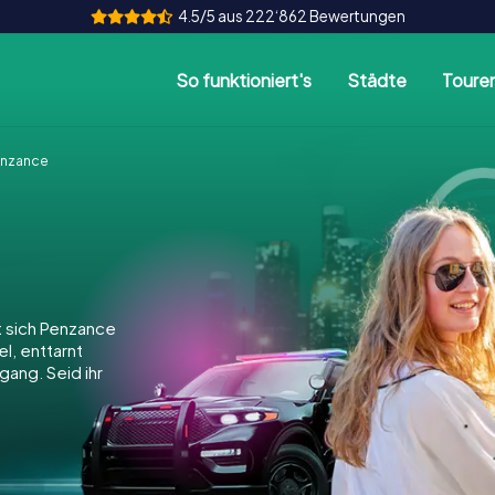
4.5/5 aus 222‘862 Bewertungen
So funktioniert's
Städte
Toure
enzance
 sich Penzance
el, enttarnt
gang. Seid ihr