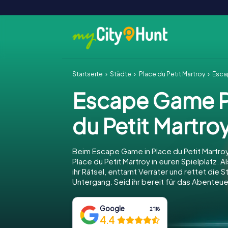
Startseite
Städte
Place du Petit Martroy
Esca
Escape Game P
du Petit Martro
Beim Escape Game in Place du Petit Martro
Place du Petit Martroy in euren Spielplatz. A
ihr Rätsel, enttarnt Verräter und rettet die 
Untergang. Seid ihr bereit für das Abenteue
Google
2‘118
4.4