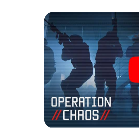
Verbindungspersonen auf Ihre Seite. Bei d
müssen Sie und Ihr Team mit allen Wassern 
Gegensatz zu James Bond und Co. werden Si
sich mit Ihrem Team im Highscore von Place 
persönlichen Bildergalerie. Das myCityHun
Ihrem ganz persönlichen Erlebnisspielplatz. 
und Geheimagenten und verwandeln Sie Plac
Room!