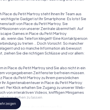
 Place du Petit Martroy steht Ihnen Ihr Team aus
 wichtigste Gadget ist Ihr Smartphone: Es lotst Sie
nenstadt von Place du Petit Martroy. Sie
issionen von unserer Zentrale übermittelt. Auf
scape Games in Place du Petit Martroy
ab, wenn das Telefon klingelt! Eine Kontaktperson
Verbindung zu treten … Doch Vorsicht: So mancher
elagent und so manche Information als bewusst
t, ziehen Sie die richtigen Schlüsse und vor allem:
in Place du Petit Martroy sind Sie also nicht in ein
einem vorgegebenen Zeitfenster befreien müssen.
z Place du Petit Martroy zu Ihrem persönlichen
 Ihr Agentenabenteuer in Place du Petit Martroy:
et. Per Klick erhalten Sie Zugang zu unserer Web-
 sich von interaktiven Videos, kniffligen Minigames
schehen ziehen zu lassen.
ehr zeigen
eindliche Spione ab und bringen Sie