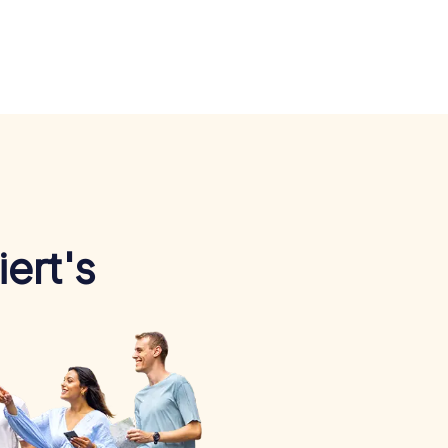
ert's