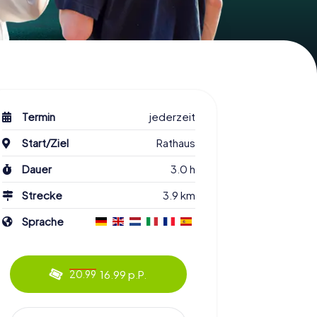
Termin
jederzeit
Start/Ziel
Rathaus
Dauer
3.0 h
Strecke
3.9 km
Sprache
16.99 p.P.
20.99