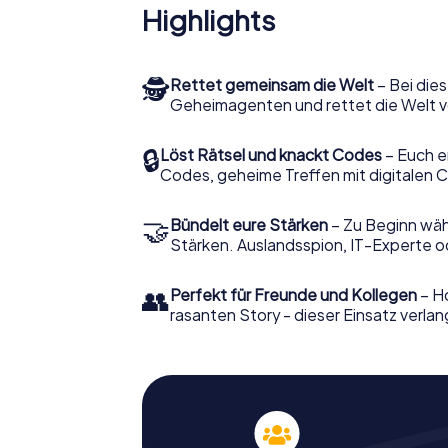
Highlights
🕵
Rettet gemeinsam die Welt
– Bei dies
Geheimagenten und rettet die Welt v
🔒
Löst Rätsel und knackt Codes
– Euch e
Codes, geheime Treffen mit digitalen C
🤝
Bündelt eure Stärken
– Zu Beginn wähl
Stärken. Auslandsspion, IT-Experte od
👥
Perfekt für Freunde und Kollegen
– Ho
rasanten Story - dieser Einsatz verlan