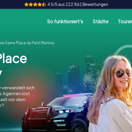
4.5/5 aus 222‘862 Bewertungen
So funktioniert's
Städte
Toure
pe Game Place du Petit Martroy
lace
y
y verwandelt sich
ls Agenten löst
Stadt vor dem
r?