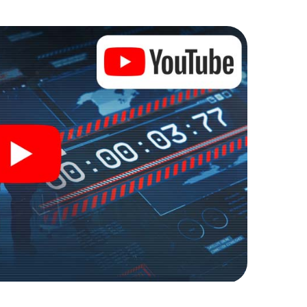
iesem Escape Game in Place du Petit Martroy
gewaschen sein, um die Bösewichte aufzuhalten. Im
e jedoch nicht zu stillen Helden: Sie verewigen
du Petit Martroy und erhalten Zugang zu Ihrer ganz
t Escape Game macht Place du Petit Martroy zu
Holen Sie sich Ihre Tickets in die Welt der Spionage
e du Petit Martroy in einen Outdoor Escape