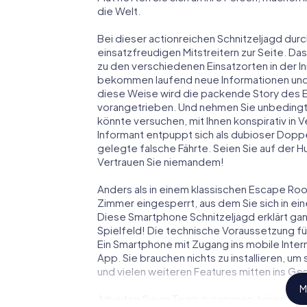
die Welt.
Bei dieser actionreichen Schnitzeljagd durch
einsatzfreudigen Mitstreitern zur Seite. Das
zu den verschiedenen Einsatzorten in der In
bekommen laufend neue Informationen und M
diese Weise wird die packende Story des E
vorangetrieben. Und nehmen Sie unbedingt 
könnte versuchen, mit Ihnen konspirativ in 
Informant entpuppt sich als dubioser Dopp
gelegte falsche Fährte. Seien Sie auf der Hu
Vertrauen Sie niemandem!
Anders als in einem klassischen Escape Room 
Zimmer eingesperrt, aus dem Sie sich in 
Diese Smartphone Schnitzeljagd erklärt gan
Spielfeld! Die technische Voraussetzung für
Ein Smartphone mit Zugang ins mobile Intern
App. Sie brauchen nichts zu installieren, um
und vielen weiteren Features mitten ins Ge
M
Arbeiten Sie im Team zusammen, hören Sie f