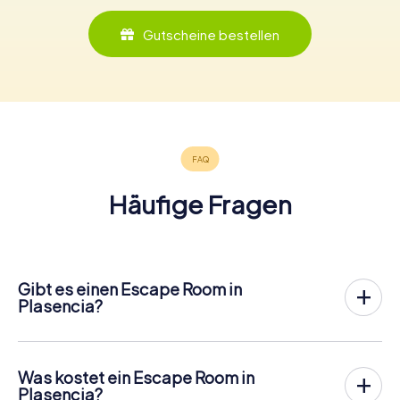
Gutscheine bestellen
Häufige Fragen
Gibt es einen Escape Room in
Plasencia?
In Plasencia gibt es jetzt die Möglichkeit, ein
Outdoor
Escape Game in der Innenstadt von Plasencia
zu spielen!
Anders als bei einem klassischen Escape Room, bei dem
Was kostet ein Escape Room in
die Spieler in einen kleinen Raum eingesperrt werden,
Plasencia?