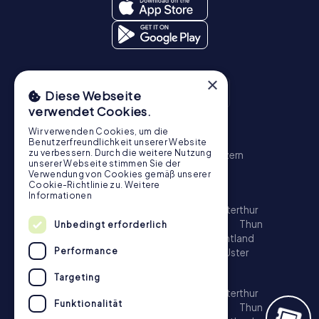
×
Diese Webseite
verwendet Cookies.
Wir verwenden Cookies, um die
Schnitzeljagd
Benutzerfreundlichkeit unserer Website
zu verbessern. Durch die weitere Nutzung
Zürich
Basel
Genf
Bern
Winterthur
Luzern
unserer Webseite stimmen Sie der
St. Gallen
Schaffhausen
Chur
Verwendung von Cookies gemäß unserer
Cookie-Richtlinie zu.
Weitere
Schatzsuche
Informationen
Zürich
Basel
Genf
Lausanne
Bern
Winterthur
Luzern
St. Gallen
Biel
Lugano
Bellinzona
Thun
Unbedingt erforderlich
Köniz
La Chaux-de-Fonds
Freiburg im Üechtland
Performance
Schaffhausen
Chur
Vernier
Neuenburg
Uster
Escape Game
Targeting
Zürich
Basel
Genf
Lausanne
Bern
Winterthur
Funktionalität
Luzern
St. Gallen
Biel
Lugano
Bellinzona
Thun