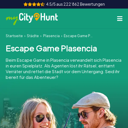
4.5/5 aus 222‘862 Bewertungen
Startseite
Städte
Plasencia
Escape Game Plasencia
So funktioniert's
Escape Game Plasencia
Städte
Beim Escape Game in Plasencia verwandelt sich Plasencia
Touren
in euren Spielplatz. Als Agenten löst ihr Rätsel, enttarnt
Verräter und rettet die Stadt vor dem Untergang. Seid ihr
bereit für das Abenteuer?
Teamevent
Tickets
INT
AT
CH
DE
ES
FR
UK
IE
IT
NL