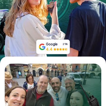
Tickets buchen
Gutscheine bestellen
Google
2‘118
4.4