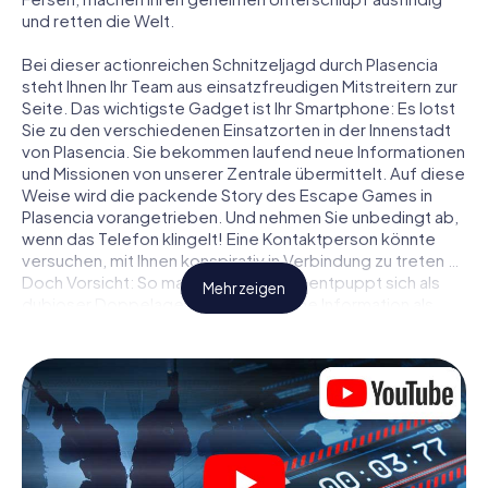
und retten die Welt.
Bei dieser actionreichen Schnitzeljagd durch Plasencia
steht Ihnen Ihr Team aus einsatzfreudigen Mitstreitern zur
Seite. Das wichtigste Gadget ist Ihr Smartphone: Es lotst
Sie zu den verschiedenen Einsatzorten in der Innenstadt
von Plasencia. Sie bekommen laufend neue Informationen
und Missionen von unserer Zentrale übermittelt. Auf diese
Weise wird die packende Story des Escape Games in
Plasencia vorangetrieben. Und nehmen Sie unbedingt ab,
wenn das Telefon klingelt! Eine Kontaktperson könnte
versuchen, mit Ihnen konspirativ in Verbindung zu treten …
Doch Vorsicht: So mancher Informant entpuppt sich als
Mehr zeigen
dubioser Doppelagent und so manche Information als
bewusst gelegte falsche Fährte. Seien Sie auf der Hut,
ziehen Sie die richtigen Schlüsse und vor allem: Vertrauen
Sie niemandem!
Anders als in einem klassischen Escape Room in Plasencia
sind Sie also nicht in ein Zimmer eingesperrt, aus dem Sie
sich in einem vorgegebenen Zeitfenster befreien
müssen. Diese Smartphone Schnitzeljagd erklärt ganz