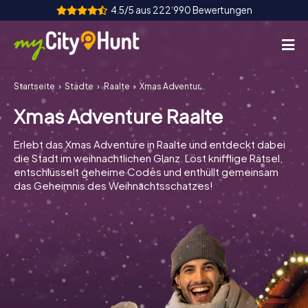
4.5/5 aus 222‘990 Bewertungen
Startseite
Städte
Raalte
Xmas Adventure Raalte
So funktioniert's
Xmas Adventure Raalte
Städte
Erlebt das Xmas Adventure in Raalte und entdeckt dabei
Touren
die Stadt im weihnachtlichen Glanz. Löst knifflige Rätsel,
entschlüsselt geheime Codes und enthüllt gemeinsam
das Geheimnis des Weihnachtsschatzes!
Teamevent
Tickets
INT
AT
CH
DE
ES
FR
UK
IE
IT
NL