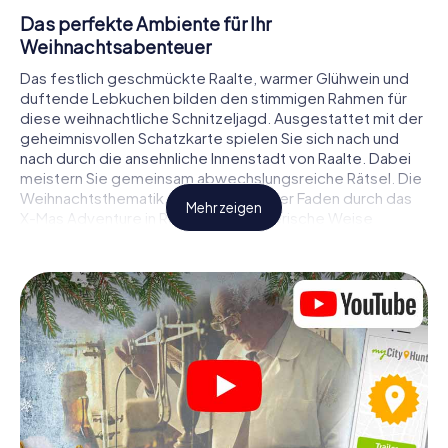
Das perfekte Ambiente für Ihr
Weihnachtsabenteuer
Das festlich geschmückte Raalte, warmer Glühwein und
duftende Lebkuchen bilden den stimmigen Rahmen für
diese weihnachtliche Schnitzeljagd. Ausgestattet mit der
geheimnisvollen Schatzkarte spielen Sie sich nach und
nach durch die ansehnliche Innenstadt von Raalte. Dabei
meistern Sie gemeinsam abwechslungsreiche Rätsel. Die
Weihnachtsthematik zieht sich als roter Faden durch das
Mehr zeigen
X-Mas Adventure in Raalte. Auf spielerische Weise
erfahren Sie faszinierende Anekdoten rund um das
nahende Weihnachtsfest. Wird es Ihnen gelingen, die
Hinweise richtig zu deuten und anderen Schatzsuchern
stets einen Schritt voraus zu sein?
Der Weihnachtsmarkt von Raalte als
Zwischenstopp
Stellen Sie ein kompetentes Team aus Freunden oder
Familienmitgliedern zusammen und begeben Sie sich
gemeinsam auf eine weihnachtliche Rätseltour durch