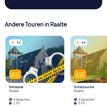
Andere Touren in Raalte
4.2
4.4
20.99
20.99
16.99
16.99
Krimispiel
Schatzsuche
Raalte
Raalte
6 Sprachen
6 Sprachen
2.5 h
2.5 h