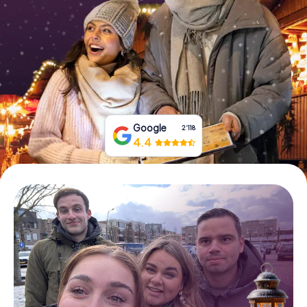
Tickets buchen
Gutscheine bestellen
Google
2‘118
4.4