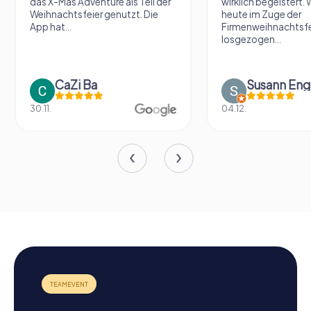
das X-Mas Adventure als Teil der
wirklich begeistert. 
Weihnachtsfeier genutzt. Die
heute im Zuge der
App hat...
Firmenweihnachtsfe
losgezogen...
CaZi Ba
Susann Eng
30.11.
04.12.