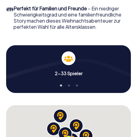
erwartet: Spaß, Teambuilding und eine stimmungsvolle
👪
Perfekt für Familien und Freunde
– Ein niedriger
Weihnachtsthematik. Gönnen Sie Ihren Kollegen also
Schwierigkeitsgrad und eine familienfreundliche
einen unvergesslichen Ausklang des Jahres und planen Sie
Story machen dieses Weihnachtsabenteuer zur
unser X-Mas Adventure als Programmpunkt Ihrer
perfekten Wahl für alle Altersklassen.
Weihnachtsfeier in Raalte ein!
2-33 Spieler