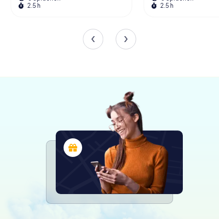
2.5 h
2.5 h
Die Gärten und Umgebung
Vor dem Palast liegt der wunderschön gestaltete Jardin
Saint-Georges. Dieser formale Garten, mit seinen
Kieswegen, die zum Haupteingang führen, bietet eine
ruhige Oase abseits der geschäftigen Stadt. Es ist der
perfekte Ort für einen gemütlichen Spaziergang oder
einen Moment der Besinnung inmitten der historischen
Pracht.
Die Lage des Palastes nahe dem nördlichen Ufer der
Vilaine verleiht ihm zusätzlichen Charme. Leicht erreichbar
von der Métro-Station République, ist er ein bequemer
Halt für alle, die die Stadt erkunden. Das umliegende
Viertel Thabor-Saint Hélier ist lebendig und bietet viele
Möglichkeiten, die lokale Kultur und Küche zu erleben.