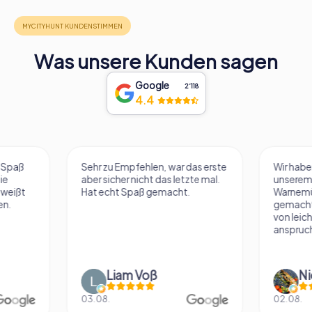
in Rennes wäre unvollständig, ohne die zeitlose Eleganz
und historische Tiefe dieses bemerkenswerten Palastes
zu erleben.
Was unsere Kunden sagen
Google
2‘118
4.4
Sehr zu Empfehlen, war das erste
Wir haben die Schnit
aber sicher nicht das letzte mal.
unserem Heimatort
Hat echt Spaß gemacht.
Warnemünde auf ES
gemacht. Die Aufg
von leicht bis etwas
anspruchsvoll...
Liam Voß
Nic
03.08.
02.08.