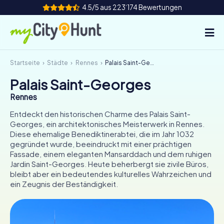
4.5/5 aus 223‘174 Bewertungen
Startseite
Städte
Rennes
Palais Saint-Georges
So funktioniert's
Palais Saint-Georges
Städte
Rennes
Touren
Entdeckt den historischen Charme des Palais Saint-
Georges, ein architektonisches Meisterwerk in Rennes.
Diese ehemalige Benediktinerabtei, die im Jahr 1032
Teamevent
gegründet wurde, beeindruckt mit einer prächtigen
Fassade, einem eleganten Mansarddach und dem ruhigen
Tickets
Jardin Saint-Georges. Heute beherbergt sie zivile Büros,
bleibt aber ein bedeutendes kulturelles Wahrzeichen und
INT
AT
CH
DE
ein Zeugnis der Beständigkeit.
ES
FR
UK
IE
IT
NL