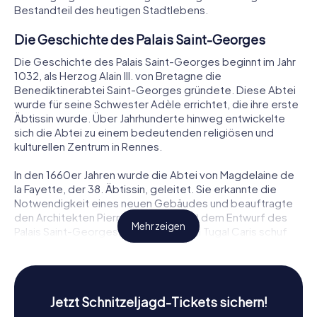
Bestandteil des heutigen Stadtlebens.
Die Geschichte des Palais Saint-Georges
Die Geschichte des Palais Saint-Georges beginnt im Jahr
1032, als Herzog Alain III. von Bretagne die
Benediktinerabtei Saint-Georges gründete. Diese Abtei
wurde für seine Schwester Adèle errichtet, die ihre erste
Äbtissin wurde. Über Jahrhunderte hinweg entwickelte
sich die Abtei zu einem bedeutenden religiösen und
kulturellen Zentrum in Rennes.
In den 1660er Jahren wurde die Abtei von Magdelaine de
la Fayette, der 38. Äbtissin, geleitet. Sie erkannte die
Notwendigkeit eines neuen Gebäudes und beauftragte
den Architekten Pierre Corbineau mit dem Entwurf des
Mehr zeigen
Palais Saint-Georges. Unterstützt von Tugal Caris schuf
Corbineau ein Bauwerk, das die Zeiten überdauern sollte.
Die ersten Steine wurden 1670 gelegt, versehen mit
Inschriften, die die geistigen und kulturellen
Bestrebungen jener Zeit widerspiegeln.
Jetzt Schnitzeljagd-Tickets sichern!
Die Abtei blühte weiter, bis die Französische Revolution