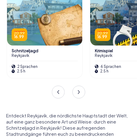
20.99
20.99
16.99
16.99
Schnitzeljagd
Krimispiel
Reykjavík
Reykjavík
2 Sprachen
6 Sprachen
2.5 h
2.5 h
Entdeckt Reykjavík, die nördlichste Hauptstadt der Welt,
auf eine ganz besondere Art und Weise: durch eine
Schnitzeljagd in Reykjavík! Diese aufregenden
Stadtrundgänge führen euch zu beeindruckenden