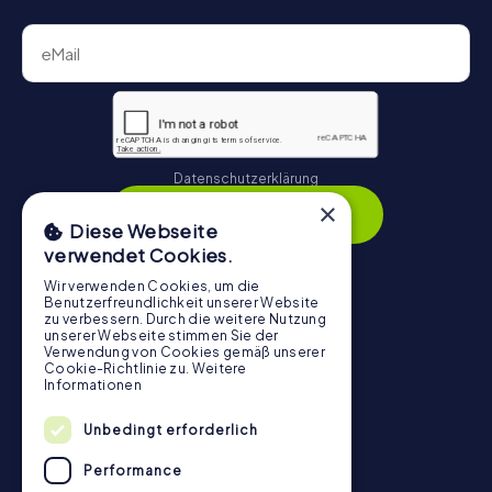
Datenschutzerklärung
×
Anmelden
Diese Webseite
verwendet Cookies.
Wir verwenden Cookies, um die
Benutzerfreundlichkeit unserer Website
Navigation
zu verbessern. Durch die weitere Nutzung
unserer Webseite stimmen Sie der
Verwendung von Cookies gemäß unserer
Tickets
Cookie-Richtlinie zu.
Weitere
Informationen
Gutschein-Shop
Explorer Blog
Unbedingt erforderlich
myCityHunt Bewertungen
Performance
Kontakt