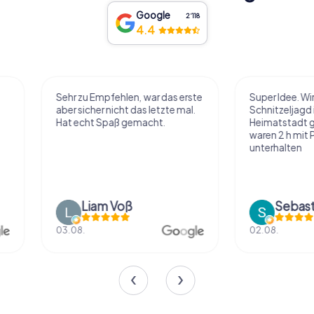
Google
2‘118
4.4
Sehr zu Empfehlen, war das erste
Super Idee. Wir habe
aber sicher nicht das letzte mal.
Schnitzeljagd in uns
Hat echt Spaß gemacht.
Heimatstadt gemac
waren 2 h mit Pause
unterhalten
Liam Voß
03.08.
02.08.