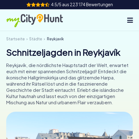
4.5/5 aus 223‘174 Bewertungen
Startseite
Städte
Reykjavík
So funktioniert's
Schnitzeljagden in Reykjavík
Städte
Reykjavík, die nördlichste Hauptstadt der Welt, erwartet
Touren
euch mit einer spannenden Schnitzeljagd! Entdeckt die
ikonische Hallgrímskirkja und das glitzernde Harpa,
während ihr Rätsel löst und in die faszinierende
Teamevent
Geschichte der Stadt eintaucht. Erlebt die isländische
Kultur hautnah und lasst euch von der einzigartigen
Tickets
Mischung aus Natur und urbanem Flair verzaubern.
INT
AT
CH
DE
ES
FR
UK
IE
IT
NL