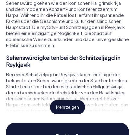
Sehenswürdigkeiten wie der ikonischen Hallgrímskirkja
und dem modernen Konzert- und Konferenzzentrum
Harpa. Während ihr die Rätsel löst, erfahrt ihr spannende
Fakten über die Geschichte und Kultur der isländischen
Hauptstadt. Die myCityHunt Schnitzeljagden in Reykjavík
bieten eine einzigartige Möglichkeit, die Stadt auf
spielerische Weise zu erkunden und dabei unvergessliche
Erlebnisse zu sammeln.
Sehenswürdigkeiten bei der Schnitzeljagd in
Reykjavík
Bei einer Schnitzeljagd in Reykjavík könnt ihr einige der
bekanntesten Sehenswürdigkeiten der Stadt entdecken.
Startet eure Tour bei der majestätischen Hallgrímskirkja,
deren beeindruckende Architektur von den Basaltsäulen
der isländischen Natur inspiriert ist. Weiter geht es zur
Harpa, dem architektonischen Meisterwerk am Hafen, das
Mehr zeigen
für seine glitzernde Glasfassade bekannt ist. Hier könnt
ihr nicht nur die Aussicht genießen, sondern auch ein
kniffliges Rätsel lösen. Ein weiterer Höhepunkt eurer
Schnitzeljagd in Reykjavík ist der Besuch des
Þjóðminjasafn Íslands, dem Nationalmuseum Islands, wo ihr