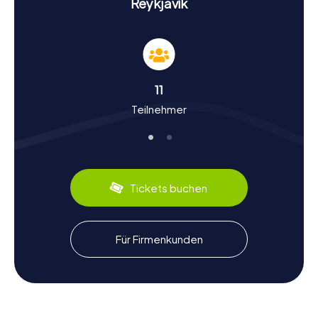
Reykjavík
in die Geschichte des Landes eintauchen könnt. Diese
Sehenswürdigkeiten und viele mehr erwarten euch auf
eurer Entdeckungstour durch Reykjavík.
Geschichte und Kultur bei der Schnitzeljagd in
Reykjavík
11
Teilnehmer
Die myCityHunt Schnitzeljagden in Reykjavík sind nicht nur
ein Abenteuer, sondern auch eine Reise durch die
Geschichte und Kultur der Stadt. Reykjavík, was übersetzt
"Rauchbucht" bedeutet, wurde im Jahr 870 n. Chr. von den
ersten Siedlern gegründet. Während eurer Schnitzeljagd
erfahrt ihr mehr über die Entwicklung der Stadt von einer
Tickets buchen
kleinen Siedlung zu einer pulsierenden Hauptstadt.
Wusstet ihr, dass Reykjavík im Jahr 1786 zur Stadt erhoben
wurde? Oder dass die Stadt 1972 Gastgeber der
berühmten Schachweltmeisterschaft zwischen Bobby
Für Firmenkunden
Fischer und Boris Spasski war? Neben historischen Fakten
lernt ihr auch die kulinarischen Spezialitäten der Stadt
kennen, wie zum Beispiel den traditionellen isländischen
Fisch. Lasst euch von der Vielfalt Reykjavíks überraschen!