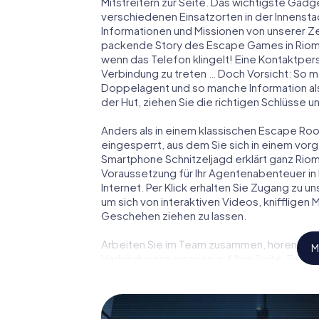
Mitstreitern zur Seite. Das wichtigste Gadge
verschiedenen Einsatzorten in der Innenst
Informationen und Missionen von unserer Ze
packende Story des Escape Games in Riom
wenn das Telefon klingelt! Eine Kontaktpers
Verbindung zu treten … Doch Vorsicht: So m
Doppelagent und so manche Information als
der Hut, ziehen Sie die richtigen Schlüsse 
Anders als in einem klassischen Escape Room
eingesperrt, aus dem Sie sich in einem vo
Smartphone Schnitzeljagd erklärt ganz Riom
Voraussetzung für Ihr Agentenabenteuer in
Internet. Per Klick erhalten Sie Zugang zu u
um sich von interaktiven Videos, kniffligen
Geschehen ziehen zu lassen.
Arbeiten Sie im Team zusammen, hören Sie f
M
Verbindungspersonen auf Ihre Seite. Bei d
Team mit allen Wassern gewaschen sein, um
James Bond und Co. werden Sie jedoch nicht 
Team im Highscore von Riom und erhalten Zu
myCityHunt Escape Game macht Riom zu Ihre