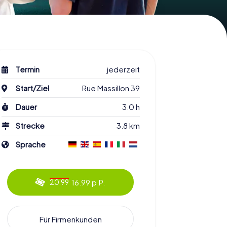
Termin
jederzeit
Start/Ziel
Rue Massillon 39
Dauer
3.0 h
Strecke
3.8 km
Sprache
16.99 p.P.
20.99
Für Firmenkunden