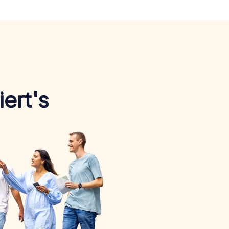
ert's