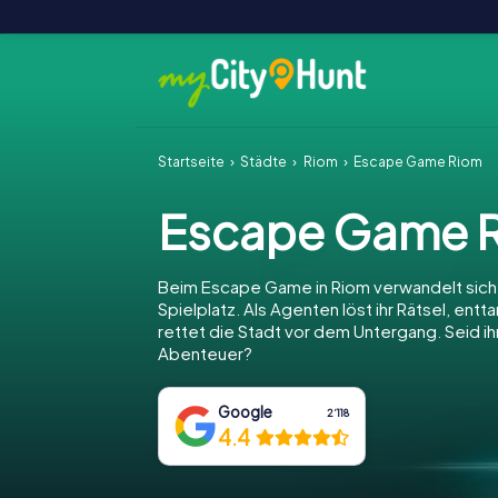
Startseite
Städte
Riom
Escape Game Riom
Escape Game 
Beim Escape Game in Riom verwandelt sich 
Spielplatz. Als Agenten löst ihr Rätsel, entt
rettet die Stadt vor dem Untergang. Seid ihr
Abenteuer?
Google
2‘118
4.4