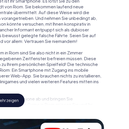
t ist Ihr Smartphone: Es lotst Sie zu den
adt von Riom. Sie bekommen laufend neue
ntrale übermittelt. Auf diese Weise wird die
 vorangetrieben. Und nehmen Sie unbedingt ab,
on könnte versuchen, mit Ihnen konspirativ in
ancher Informant entpuppt sich als dubioser
 bewusst gelegte falsche Fährte. Seien Sie auf
und vor allem: Vertrauen Sie niemandem!
 in Riom sind Sie also nicht in ein Zimmer
rgegebenen Zeitfenster befreien müssen. Diese
 zu Ihrem persönlichen Spielfeld! Die technische
 Riom: Ein Smartphone mit Zugang ins mobile
nserer Web-App. Sie brauchen nichts zu installieren,
 Minigames und vielen weiteren Features mitten ins
eindliche Spione ab und bringen Sie
ehr zeigen
iesem Escape Game in Riom müssen Sie und Ihr
 die Bösewichte aufzuhalten. Im Gegensatz zu
zu stillen Helden: Sie verewigen sich mit Ihrem
gang zu Ihrer ganz persönlichen Bildergalerie. Das
m ganz persönlichen Erlebnisspielplatz. Holen Sie