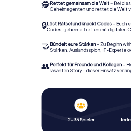
🕵
Rettet gemeinsam die Welt
– Bei dies
Geheimagenten und rettet die Welt v
🔒
Löst Rätsel und knackt Codes
– Euch e
Codes, geheime Treffen mit digitalen C
🤝
Bündelt eure Stärken
– Zu Beginn wähl
Stärken. Auslandsspion, IT-Experte od
👥
Perfekt für Freunde und Kollegen
– Ho
rasanten Story - dieser Einsatz verlan
2-33 Spieler
Jeder