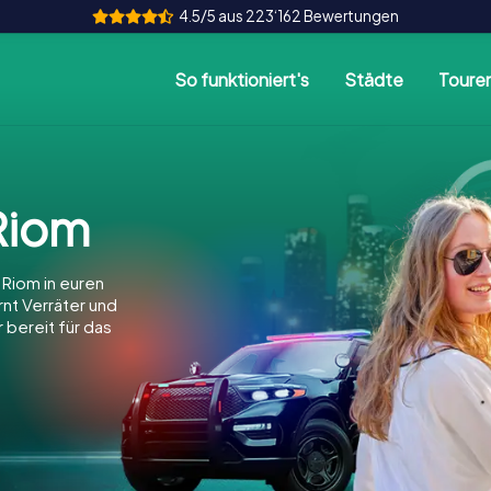
4.5/5 aus 223‘162 Bewertungen
So funktioniert's
Städte
Toure
Riom
Riom in euren
arnt Verräter und
 bereit für das