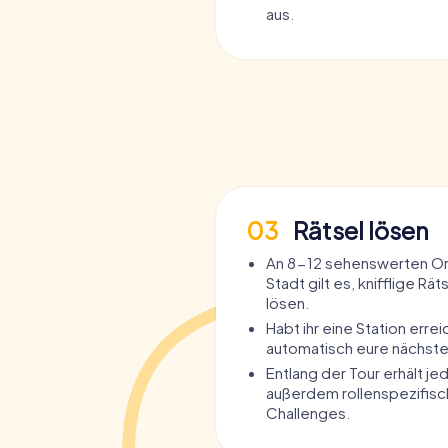
aus.
03
Rätsel lösen
An 8-12 sehenswerten Ort
Stadt gilt es, knifflige Rät
lösen.
Habt ihr eine Station errei
automatisch eure nächst
Entlang der Tour erhält je
außerdem rollenspezifis
Challenges.