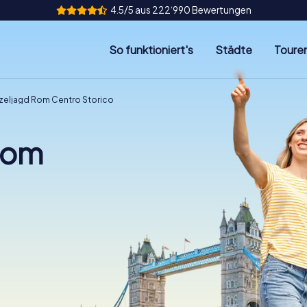
4.5/5 aus 222‘990 Bewertungen
So funktioniert's
Städte
Toure
zeljagd Rom Centro Storico
Rom