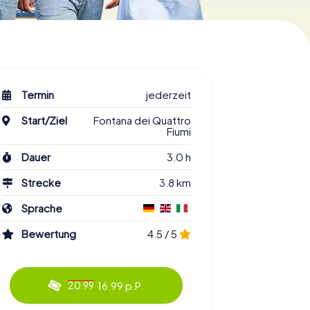
Termin
jederzeit
Start/Ziel
Fontana dei Quattro
Fiumi
Dauer
3.0 h
Strecke
3.8 km
Sprache
Bewertung
4.5 / 5
16.99 p.P.
20.99