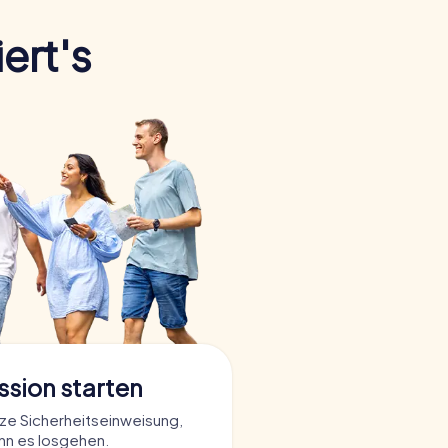
ert's
ssion starten
rze Sicherheitseinweisung,
nn es losgehen.