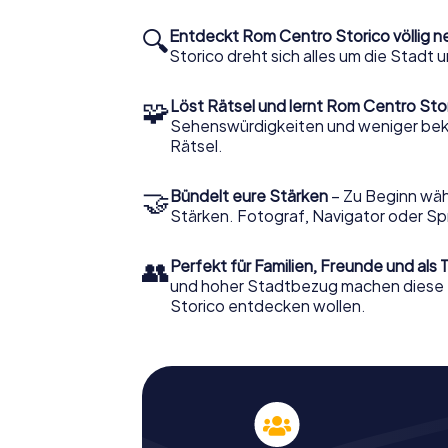
🔍
Entdeckt Rom Centro Storico völlig n
Storico dreht sich alles um die Stadt
🧩
Löst Rätsel und lernt Rom Centro Sto
Sehenswürdigkeiten und weniger beka
Rätsel.
🤝
Bündelt eure Stärken
– Zu Beginn wähl
Stärken. Fotograf, Navigator oder Sp
👥
Perfekt für Familien, Freunde und als
und hoher Stadtbezug machen diese T
Storico entdecken wollen.