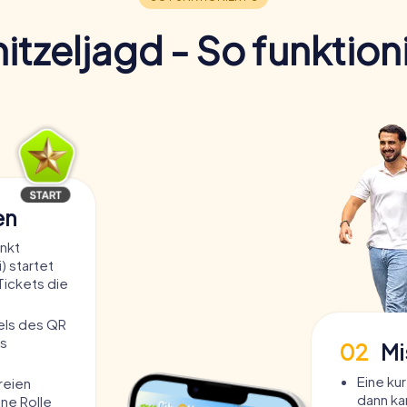
itzeljagd - So funktioni
en
nkt
) startet
 Tickets die
tels des QR
s
02
Mi
Eine ku
freien
dann ka
ine Rolle