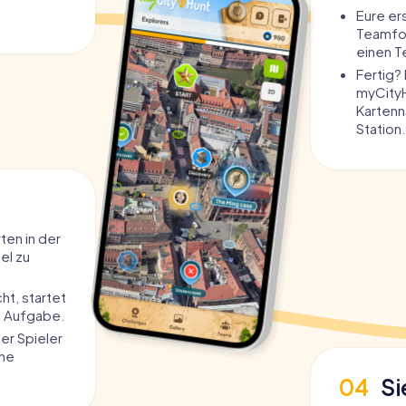
Eure er
Teamfo
einen 
Fertig? 
myCityH
Kartenn
Station.
en in der
sel zu
cht, startet
e Aufgabe.
der Spieler
che
04
Si