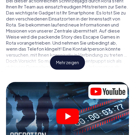
Bei dieser actionreichen Schnitzeljagd durch Rota steht
Ihnen Ihr Team aus einsatzfreudigen Mitstreitern zur Seite.
Das wichtigste Gadget ist Ihr Smartphone: Es lotst Sie zu
den verschiedenen Einsatzorten in der Innenstadt von
Rota. Sie bekommen laufend neue Informationen und
Missionen von unserer Zentrale übermittelt. Auf diese
Weise wird die packende Story des Escape Games in
Rota vorangetrieben. Und nehmen Sie unbedingt ab,
wenn das Telefon klingelt! Eine Kontaktperson könnte
versuchen, mit Ihnen konspirativ in Verbindung zu treten …
Doch Vorsicht: So mancher Informant entpuppt sich als
Mehr zeigen
dubioser Doppelagent und so manche Information als
bewusst gelegte falsche Fährte. Seien Sie auf der Hut,
ziehen Sie die richtigen Schlüsse und vor allem: Vertrauen
Sie niemandem!
Anders als in einem klassischen Escape Room in Rota sind
Sie also nicht in ein Zimmer eingesperrt, aus dem Sie sich
in einem vorgegebenen Zeitfenster befreien müssen.
Diese Smartphone Schnitzeljagd erklärt ganz Rota zu
Ihrem persönlichen Spielfeld! Die technische
Voraussetzung für Ihr Agentenabenteuer in Rota: Ein
Smartphone mit Zugang ins mobile Internet. Per Klick