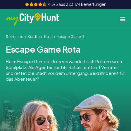
4.5/5 aus 223‘174 Bewertungen
Startseite
Städte
Rota
Escape Game Rota
So funktioniert's
Escape Game Rota
Städte
Beim Escape Game in Rota verwandelt sich Rota in euren
Touren
Spielplatz. Als Agenten löst ihr Rätsel, enttarnt Verräter
und rettet die Stadt vor dem Untergang. Seid ihr bereit für
das Abenteuer?
Teamevent
Tickets
INT
AT
CH
DE
ES
FR
UK
IE
IT
NL