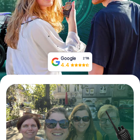
Tickets buchen
Gutscheine bestellen
Google
2‘118
4.4