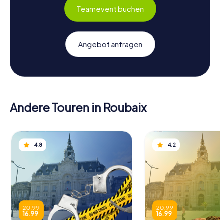
Teamevent buchen
Angebot anfragen
Andere Touren in Roubaix
4.8
4.2
20.99
20.99
16.99
16.99