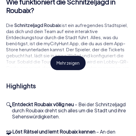
Wie funktioniert die Schnitzeljagd in
Roubaix?
Die
Schnitzeljagd Roubaix
ist ein aufregendes Stadtspiel,
das dich und dein Team auf eine interaktive
Entdeckungstour durch die Stadt führt. Alles, was du
benötigst, ist die myCityHunt App, die du aus dem App-
Store herunterladen kannst. Der Spieler, der die Tickets
gebucht hat, lädt sie in seine Wallet und konfiguriert die
Tour. Sobald die Tour eingerichtet ist, wird ein Lobby-QR-
Mehr zeigen
Code generiert, den die anderen Teilnehmer scannen, um
der Lobby beizutreten. Jedes Teammitglied wählt eine
Rolle, wie Fotograf oder Detektiv, und erhält während des
Highlights
Spiels passende Herausforderungen. Gemeinsam startet
ihr dann eure digitale Schnitzeljagd durch Roubaix.
🔍
Was dich bei einer Schnitzeljagd in
Entdeckt Roubaix völlig neu
– Bei der Schnitzeljagd
durch Roubaix dreht sich alles um die Stadt und ihre
Roubaix erwartet
Sehenswürdigkeiten.
Roubaix, bekannt für seine reiche Geschichte und Kultur,
🧩
Löst Rätsel und lernt Roubaix kennen
– An den
bietet die perfekte Kulisse für eine spannende