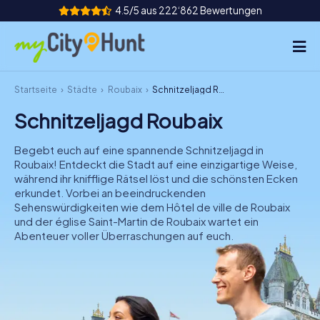
4.5/5 aus 222‘862 Bewertungen
Startseite
Städte
Roubaix
Schnitzeljagd Roubaix
So funktioniert's
Schnitzeljagd Roubaix
Städte
Begebt euch auf eine spannende Schnitzeljagd in
Touren
Roubaix! Entdeckt die Stadt auf eine einzigartige Weise,
während ihr knifflige Rätsel löst und die schönsten Ecken
erkundet. Vorbei an beeindruckenden
Teamevent
Sehenswürdigkeiten wie dem Hôtel de ville de Roubaix
und der église Saint-Martin de Roubaix wartet ein
Tickets
Abenteuer voller Überraschungen auf euch.
INT
AT
CH
DE
ES
FR
UK
IE
IT
NL