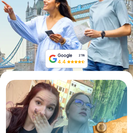
Tickets buchen
Gutscheine bestellen
Google
2‘118
4.4