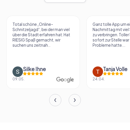
Total schöne „Online-
Ganz tolle App um e
Schnitzeljagd“, bei der man viel
Nachmittag mit vie
über die Stadt erfahren hat. Hat
zu verbringen. Tolle
RIESIG Spaß gemacht, wir
sofort zur Stelle war 
suchen uns zeitnah...
Probleme hatte....
Silke Ihne
Tanja Volle
09.05.
24.04.