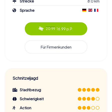
Strecke
8.0 km
Unser Tipp
Sprache
Spielt ihr in einer größeren Gruppe, könnt
ihr euer Team auch problemlos in
mehrere kleinere Gruppen aufteilen!
16.99 p.P.
20.99
Also, worauf wartest du noch? Die
Schnitzeljagd Roubaix
Für Firmenkunden
wartet auf dich! Tauche ein in die Geschichte und Kultur
von Roubaix, löse spannende Rätsel und erlebe die Stadt
auf eine völlig neue Art und Weise. Egal, ob du ein
Einheimischer oder ein Besucher bist, diese Tour wird dich
begeistern. Schnapp dir dein Smartphone, lade die
myCityHunt App herunter und starte dein Abenteuer in
Roubaix!
Schnitzeljagd
Stadtbezug
Schwierigkeit
Action