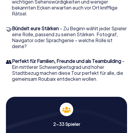
wichtigen Sehenswürdigkeiten und weniger
Stadtrallye Roubaix
. Du wirst durch die malerischen
bekannten Ecken erwarten euch vor Ort knifflige
Straßen geführt, vorbei an beeindruckenden
Rätsel.
Sehenswürdigkeiten wie dem
Hôtel de ville de Roubaix
und der
église Saint-Martin de Roubaix
. Doch das ist noch
🤝
nicht alles! Auf deiner Reise lernst du faszinierende
Bündelt eure Stärken
– Zu Beginn wählt jeder Spieler
Anekdoten über die Stadt und ihre Bewohner kennen.
eine Rolle, passend zu seinen Stärken. Fotograf,
Wusstest du, dass Roubaix einst das Zentrum der
Navigator oder Sprachgenie – welche Rolle ist
Textilindustrie war? Diese und weitere Geschichten
deine?
erwarten dich auf deiner Tour.
👥
Perfekt für Familien, Freunde und als Teambuilding
–
Ein mittlerer Schwierigkeitsgrad und hoher
Gut zu wissen
Stadtbezug machen diese Tour perfekt für alle, die
gemeinsam Roubaix entdecken wollen.
Während eurer Schnitzeljagd erfahrt ihr
nicht nur Fakten, sondern lernt auch
spannende Anekdoten kennen,
beispielsweise rund um die Entstehung
der Textilindustrie oder zu den
versteckten Details an Bauwerken wie
der
La Condition publique
!
2-33 Spieler