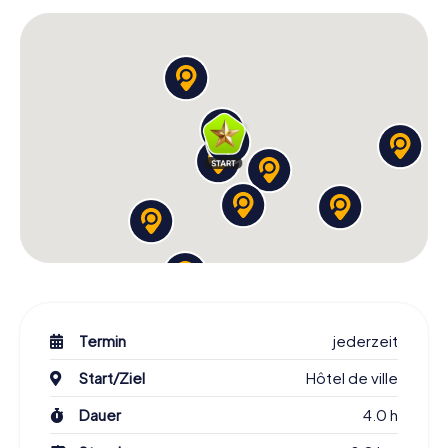
Touristen und Roubaix-Besucher,
Bewohner von Roubaix, die ihre Stadt aus einer neuen
Perspektive kennenlernen wollen,
Freundesgruppen und Paare sowie
Firmen und Teams im Rahmen eines Teamevents.
Schnitzeljagd in Roubaix von
myCityHunt
Warum solltest du dich für die
Stadtspiel Schnitzeljagd
Roubaix
von myCityHunt entscheiden? Ganz einfach: Wir
bieten dir ein einzigartiges Erlebnis, das du so bei keinem
anderen Anbieter findest. Unsere App ist
benutzerfreundlich und führt dich sicher durch die Stadt.
Die Aufgaben sind abwechslungsreich und fordern deine
Termin
jederzeit
Kreativität und deinen Scharfsinn heraus. Zudem bieten
Start/Ziel
Hôtel de ville
wir dir die Möglichkeit, deine Tour individuell zu gestalten
und an deine Bedürfnisse anzupassen.
Dauer
4.0 h