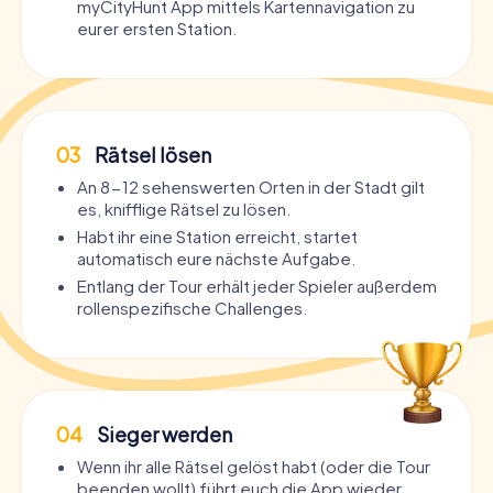
myCityHunt App mittels Kartennavigation zu
eurer ersten Station.
03
Rätsel lösen
An 8-12 sehenswerten Orten in der Stadt gilt
es, knifflige Rätsel zu lösen.
Habt ihr eine Station erreicht, startet
automatisch eure nächste Aufgabe.
Entlang der Tour erhält jeder Spieler außerdem
rollenspezifische Challenges.
04
Sieger werden
Wenn ihr alle Rätsel gelöst habt (oder die Tour
beenden wollt) führt euch die App wieder