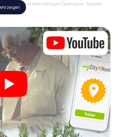
netzugang und den richtigen Teamgeist. Spielen
ehr zeigen
, können Sie einen Zwischenstopp in der Innenstadt
z.B. auf einem Weihnachtsmarkt! Gönnen Sie sich
 zur Stärkung – doch vergessen Sie nicht, dass
r Weihnachtsschatz auf Sie wartet!
Ihre Weihnachtsfeier in Sainte-
h auch hervorragend als Programmpunkt Ihrer
is: So kann eine interaktive Schnitzeljagd das
feier in Sainte-Geneviève-des-Bois ergänzen.
 von Sainte-Geneviève-des-Bois wird mit dem X-
ch bietet die Smartphone Schnitzeljagd alles was
n Sainte-Geneviève-des-Bois erwartet: Spaß,
nachtsthematik. Gönnen Sie Ihren Kollegen also
und planen Sie unser X-Mas Adventure als
ainte-Geneviève-des-Bois ein!