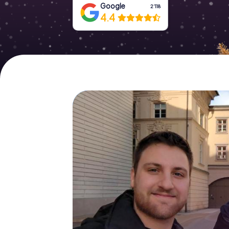
Google
2‘118
4.4