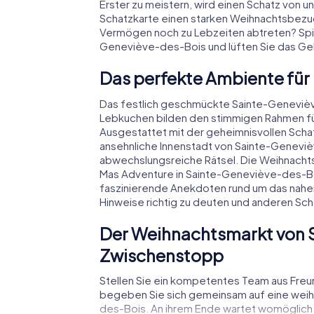
Erster zu meistern, wird einen Schatz von
Schatzkarte einen starken Weihnachtsbezu
Vermögen noch zu Lebzeiten abtreten? Spiel
Geneviève-des-Bois und lüften Sie das Ge
Das perfekte Ambiente für
Das festlich geschmückte Sainte-Geneviè
Lebkuchen bilden den stimmigen Rahmen für
Ausgestattet mit der geheimnisvollen Schat
ansehnliche Innenstadt von Sainte-Genevi
abwechslungsreiche Rätsel. Die Weihnachtst
Mas Adventure in Sainte-Geneviève-des-Boi
faszinierende Anekdoten rund um das nahen
Hinweise richtig zu deuten und anderen Scha
Der Weihnachtsmarkt von 
Zwischenstopp
Stellen Sie ein kompetentes Team aus Fre
begeben Sie sich gemeinsam auf eine weih
des-Bois. An ihrem Ende wartet womöglich ei