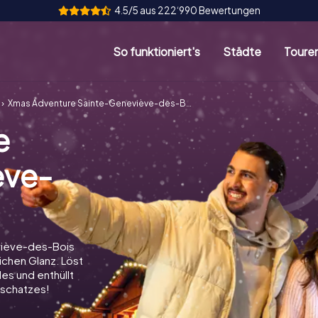
4.5/5 aus 222‘990 Bewertungen
So funktioniert's
Städte
Toure
Xmas Adventure Sainte-Geneviève-des-Bois
e
ève-
viève-des-Bois
ichen Glanz. Löst
es und enthüllt
schatzes!