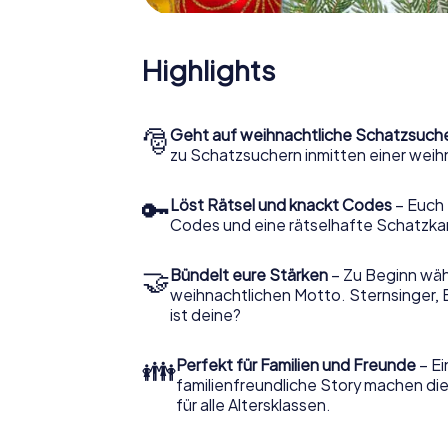
Highlights
🎅
Geht auf weihnachtliche Schatzsuch
zu Schatzsuchern inmitten einer weih
🔑
Löst Rätsel und knackt Codes
– Euch 
Codes und eine rätselhafte Schatzka
🤝
Bündelt eure Stärken
– Zu Beginn wähl
weihnachtlichen Motto. Sternsinger, 
ist deine?
👪
Perfekt für Familien und Freunde
– Ei
familienfreundliche Story machen d
für alle Altersklassen.