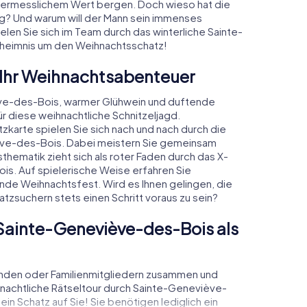
 unermesslichem Wert bergen. Doch wieso hat die
g? Und warum will der Mann sein immenses
en Sie sich im Team durch das winterliche Sainte-
heimnis um den Weihnachtsschatz!
 Ihr Weihnachtsabenteuer
ve-des-Bois, warmer Glühwein und duftende
 diese weihnachtliche Schnitzeljagd.
zkarte spielen Sie sich nach und nach durch die
ève-des-Bois. Dabei meistern Sie gemeinsam
hematik zieht sich als roter Faden durch das X-
s. Auf spielerische Weise erfahren Sie
de Weihnachtsfest. Wird es Ihnen gelingen, die
tzsuchern stets einen Schritt voraus zu sein?
Sainte-Geneviève-des-Bois als
unden oder Familienmitgliedern zusammen und
nachtliche Rätseltour durch Sainte-Geneviève-
n Schatz auf Sie! Sie benötigen lediglich ein