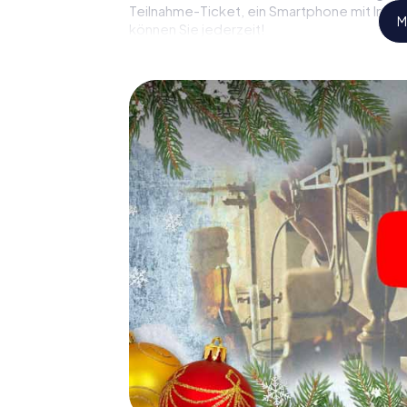
Teilnahme-Ticket, ein Smartphone mit Inter
M
können Sie jederzeit!
Falls zwischendurch Ihre Kräfte nachlassen
von Sainte-Geneviève-des-Bois einlegen – 
hier ruhig einen Glühwein oder Kinderpunsch
irgendwo in Sainte-Geneviève-des-Bois de
Eine spannende Option für 
Geneviève-des-Bois
Das myCityHunt X-Mas Adventure eignet sic
Weihnachtsfeier in Sainte-Geneviève-des-Bo
gastronomische Programm Ihrer Weihnachts
Und auch ein Ausflug zum Weihnachtsmarkt
Mas Adventure zu einem Highlight. Schließli
man von einer perfekten Weihnachtsfeier i
Teambuilding und eine stimmungsvolle Weih
einen unvergesslichen Ausklang des Jahres 
Programmpunkt Ihrer Weihnachtsfeier in S