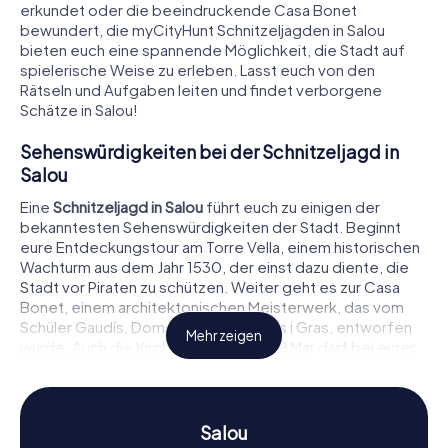
erkundet oder die beeindruckende Casa Bonet
bewundert, die myCityHunt Schnitzeljagden in Salou
bieten euch eine spannende Möglichkeit, die Stadt auf
spielerische Weise zu erleben. Lasst euch von den
Rätseln und Aufgaben leiten und findet verborgene
Schätze in Salou!
Sehenswürdigkeiten bei der Schnitzeljagd in
Salou
Eine
Schnitzeljagd in Salou
führt euch zu einigen der
bekanntesten Sehenswürdigkeiten der Stadt. Beginnt
eure Entdeckungstour am Torre Vella, einem historischen
Wachturm aus dem Jahr 1530, der einst dazu diente, die
Stadt vor Piraten zu schützen. Weiter geht es zur Casa
Bonet, einem architektonischen Meisterwerk, das vom
Schüler Gaudís, Domènech Sugranyes i Gras, entworfen
Mehr zeigen
wurde. Auch die Kirche Santa María del Mar darf bei eurer
Tour nicht fehlen. Hier könnt ihr nicht nur die
beeindruckende Architektur bestaunen, sondern auch
spannende Rätsel lösen, die euch tiefer in die Geschichte
Salous eintauchen lassen.
Salou