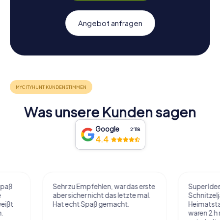
Angebot anfragen
Was unsere Kunden sagen
Google
2‘118
4.4
Sehr zu Empfehlen, war das erste
Super Idee. Wir habe
aber sicher nicht das letzte mal.
Schnitzeljagd in uns
Hat echt Spaß gemacht.
Heimatstadt gemac
waren 2 h mit Pause