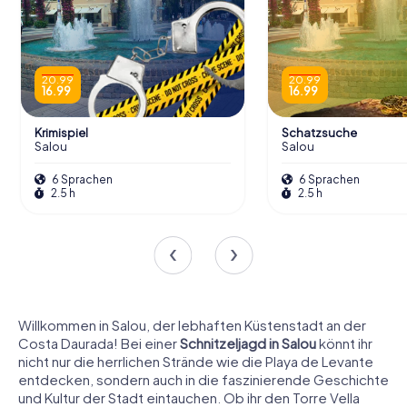
20.99
20.99
16.99
16.99
Krimispiel
Schatzsuche
Salou
Salou
6 Sprachen
6 Sprachen
2.5 h
2.5 h
Willkommen in Salou, der lebhaften Küstenstadt an der
Costa Daurada! Bei einer
Schnitzeljagd in Salou
könnt ihr
nicht nur die herrlichen Strände wie die Playa de Levante
entdecken, sondern auch in die faszinierende Geschichte
und Kultur der Stadt eintauchen. Ob ihr den Torre Vella