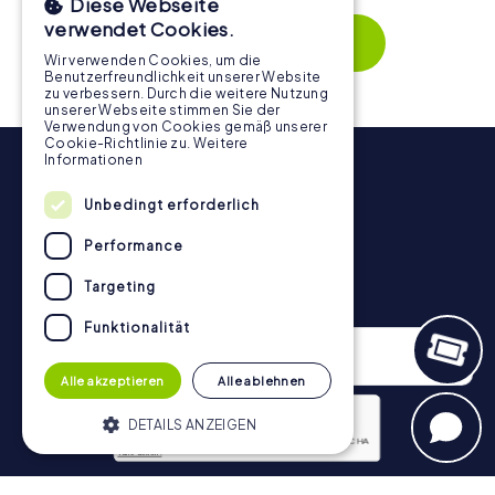
Diese Webseite
Zusammenspiel und erzeugen einen echten Teamspirit.
verwendet Cookies.
Dank der einfachen Handhabung über das Smartphone
Mehr zeigen
behält ihr jederzeit den Überblick. So wird die
Wir verwenden Cookies, um die
Benutzerfreundlichkeit unserer Website
Schnitzeljagd in Salou für jedes Team – klein wie groß – zu
zu verbessern. Durch die weitere Nutzung
einem Highlight.
unserer Webseite stimmen Sie der
Verwendung von Cookies gemäß unserer
Cookie-Richtlinie zu.
Weitere
Informationen
Unbedingt erforderlich
Performance
Targeting
Newsletter
Funktionalität
Alle akzeptieren
Alle ablehnen
DETAILS ANZEIGEN
Datenschutzerklärung