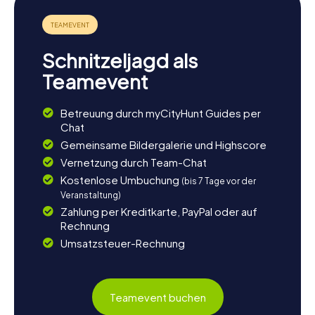
Freizeitresorts in Europa, das mit aufregenden
Fahrgeschäften und Shows begeistert. Für
Golfbegeisterte bietet der Lumine Mediterranea Strand
& Golf Club erstklassige Plätze mit atemberaubendem
Schnitzeljagd als
Blick auf das Mittelmeer. Und wenn ihr noch mehr von der
katalanischen Kultur erleben möchtet, plant euren Besuch
Teamevent
so, dass ihr an einem der vielen lokalen Feste teilnehmen
könnt, wie dem Sommerfestival Nits Daurades im August.
Betreuung durch myCityHunt Guides per
Egal, ob ihr euch für Geschichte, Kultur oder einfach nur
Chat
Entspannung interessiert, Salou hat für jeden etwas zu
bieten.
Gemeinsame Bildergalerie und Highscore
Vernetzung durch Team-Chat
Kostenlose Umbuchung
(bis 7 Tage vor der
Veranstaltung)
Zahlung per Kreditkarte, PayPal oder auf
Rechnung
Umsatzsteuer-Rechnung
Teamevent buchen