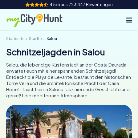
4.5/5 aus 223‘447 Bewertungen
Startseite
Städte
Salou
So funktioniert's
Schnitzeljagden in Salou
Städte
Salou, die lebendige Küstenstadt an der Costa Daurada,
Touren
erwartet euch mit einer spannenden Schnitzeljagd!
Entdeckt die Playa de Levante, bestaunt den historischen
Torre Vella und die architektonische Pracht der Casa
Teamevent
Bonet. Taucht ein in Salous faszinierende Geschichte und
genießt die mediterrane Atmosphäre.
Tickets
INT
AT
CH
DE
ES
FR
UK
IE
IT
NL