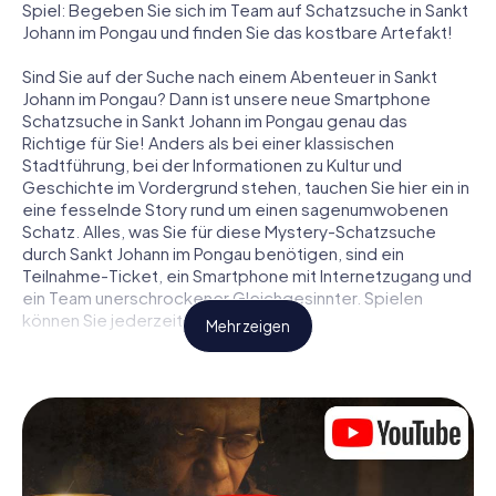
Spiel: Begeben Sie sich im Team auf Schatzsuche in Sankt
Johann im Pongau und finden Sie das kostbare Artefakt!
Sind Sie auf der Suche nach einem Abenteuer in Sankt
Johann im Pongau? Dann ist unsere neue Smartphone
Schatzsuche in Sankt Johann im Pongau genau das
Richtige für Sie! Anders als bei einer klassischen
Stadtführung, bei der Informationen zu Kultur und
Geschichte im Vordergrund stehen, tauchen Sie hier ein in
eine fesselnde Story rund um einen sagenumwobenen
Schatz. Alles, was Sie für diese Mystery-Schatzsuche
durch Sankt Johann im Pongau benötigen, sind ein
Teilnahme-Ticket, ein Smartphone mit Internetzugang und
ein Team unerschrockener Gleichgesinnter. Spielen
können Sie jederzeit!
Mehr zeigen
Zu Beginn Ihrer Schatzsuche in Sankt Johann im Pongau
treffen Sie sich an einem zentralen Ort zum gemeinsamen
Briefing. Dann werden die Rollen verteilt. Wer aus Ihrem
Team ist ein geborener Spurensucher? Wer ein
waschechter Abenteurer? Und wer hat das Zeug zum
Code-Knacker? Bei unserer Schatzsuche in Sankt Johann