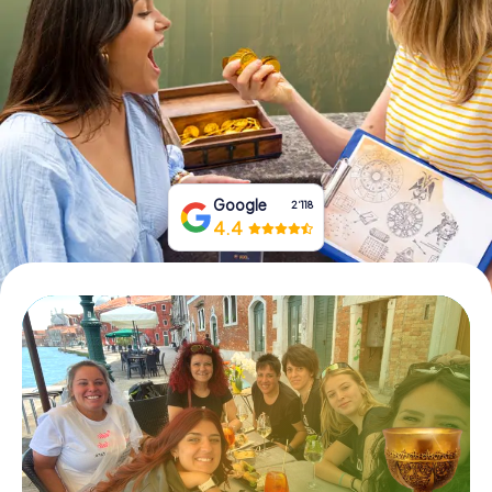
Tickets buchen
Gutscheine bestellen
Google
2‘118
4.4