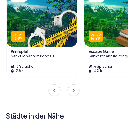
20.99
20.99
16.99
16.99
Krimispiel
Escape Game
Sankt Johann im Pongau
Sankt Johann im Pong
6 Sprachen
6 Sprachen
2.5 h
3.0 h
Saalfelden
Städte in der Nähe
am
Steinernen
Bischofshofen
Bad Gastein
Meer