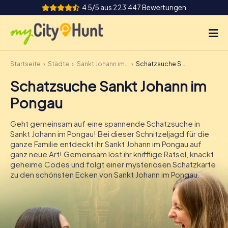
4.5/5 aus 223‘447 Bewertungen
Startseite
Städte
Sankt Johann im Pongau
Schatzsuche Sankt Johann im Pongau
So funktioniert's
Schatzsuche Sankt Johann im
Städte
Pongau
Touren
Geht gemeinsam auf eine spannende Schatzsuche in
Sankt Johann im Pongau! Bei dieser Schnitzeljagd für die
Teamevent
ganze Familie entdeckt ihr Sankt Johann im Pongau auf
ganz neue Art! Gemeinsam löst ihr knifflige Rätsel, knackt
Tickets
geheime Codes und folgt einer mysteriösen Schatzkarte
zu den schönsten Ecken von Sankt Johann im Pongau.
INT
AT
CH
DE
ES
FR
UK
IE
IT
NL