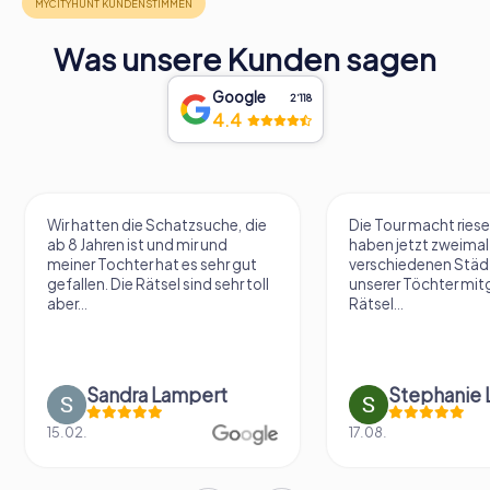
Was unsere Kunden sagen
Google
2‘118
4.4
Wir hatten die Schatzsuche, die
Die Tour macht riese
ab 8 Jahren ist und mir und
haben jetzt zweimal 
meiner Tochter hat es sehr gut
verschiedenen Städ
gefallen. Die Rätsel sind sehr toll
unserer Töchter mit
aber...
Rätsel...
Sandra Lampert
Stephanie L
15.02.
17.08.