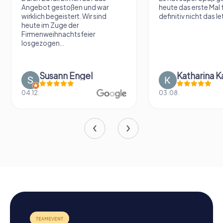
Angebot gestoßen und war
heute das erste Mal 
wirklich begeistert. Wir sind
definitiv nicht das le
heute im Zuge der
Firmenweihnachtsfeier
losgezogen...
Susann Engel
Katharina K
04.12.
03.08.