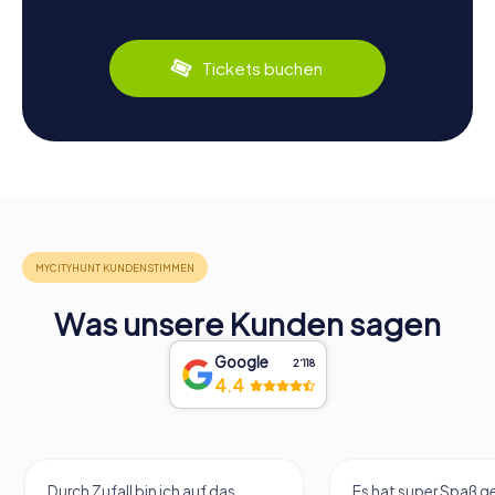
Tickets buchen
Was unsere Kunden sagen
Google
2‘118
4.4
Durch Zufall bin ich auf das
Es hat super Spaß 