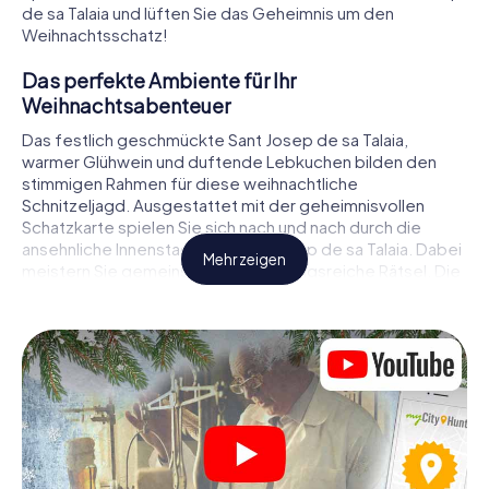
de sa Talaia und lüften Sie das Geheimnis um den
Weihnachtsschatz!
Das perfekte Ambiente für Ihr
Weihnachtsabenteuer
Das festlich geschmückte Sant Josep de sa Talaia,
warmer Glühwein und duftende Lebkuchen bilden den
stimmigen Rahmen für diese weihnachtliche
Schnitzeljagd. Ausgestattet mit der geheimnisvollen
Schatzkarte spielen Sie sich nach und nach durch die
ansehnliche Innenstadt von Sant Josep de sa Talaia. Dabei
Mehr zeigen
meistern Sie gemeinsam abwechslungsreiche Rätsel. Die
Weihnachtsthematik zieht sich als roter Faden durch das
X-Mas Adventure in Sant Josep de sa Talaia. Auf
spielerische Weise erfahren Sie faszinierende Anekdoten
rund um das nahende Weihnachtsfest. Wird es Ihnen
gelingen, die Hinweise richtig zu deuten und anderen
Schatzsuchern stets einen Schritt voraus zu sein?
Der Weihnachtsmarkt von Sant Josep de sa
Talaia als Zwischenstopp