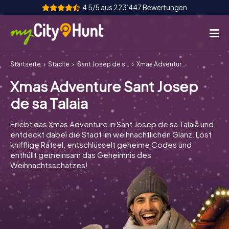
4.5/5 aus 223‘447 Bewertungen
Startseite
Städte
Sant Josep de sa Talaia
Xmas Adventure Sant Josep de sa Talaia
So funktioniert's
Xmas Adventure Sant Josep
Städte
de sa Talaia
Touren
Erlebt das Xmas Adventure in Sant Josep de sa Talaia und
entdeckt dabei die Stadt im weihnachtlichen Glanz. Löst
Teamevent
knifflige Rätsel, entschlüsselt geheime Codes und
enthüllt gemeinsam das Geheimnis des
Tickets
Weihnachtsschatzes!
INT
AT
CH
DE
ES
FR
UK
IE
IT
NL