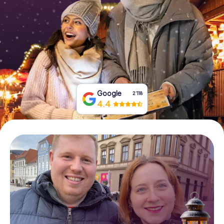
Tickets buchen
Gutscheine bestellen
Google
2‘118
4.4