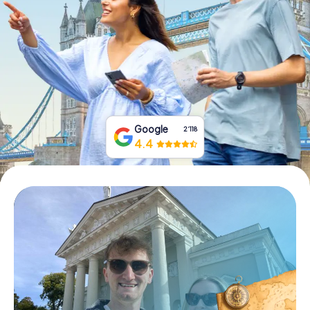
Tickets buchen
Gutscheine bestellen
Google
2‘118
4.4