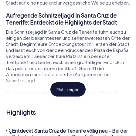
Stadt auf eine neue und unvergessliche Weise zu erleben.
Aufregende Schnitzeljagd in Santa Cruz de
Tenerife: Entdeckt die Highlights der Stadt
Die Schnitzeljagd in Santa Cruz de Tenerife führt euch zu
einigen der bekanntesten und sehenswertesten Orte der
Stadt. Beginnt eure Entdeckungstour im Herzen der Stadt
und lasst euch von der beeindruckenden Plaza de España
verzaubern. Dieser zentrale Platz ist ein beliebter
Treffpunkt und bietet euch einen großartigen Einblick in
das pulsierende Leben der Stadt. Genießt die
Atmosphäre und löst die ersten Aufgaben eurer
Schnitzeljagd.
Mehr zeigen
Weiter geht es zum ikonischen Auditorio de Tenerife,
einem architektonischen Meisterwerk, das die Skyline der
Stadt prägt. Bewundert die futuristische Struktur von
außen und erfahrt mehr über die Geschichte und
Highlights
Bedeutung dieses beeindruckenden Bauwerks. Eure
Schnitzeljagd in Santa Cruz de Tenerife bringt euch näher
an die kulturellen Schätze der Stadt heran, ohne dass ihr
🔍
Entdeckt Santa Cruz de Tenerife völlig neu
– Bei der
ein Gebäude betreten müsst.