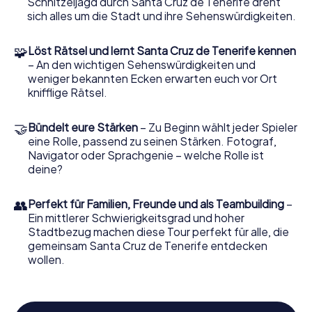
Schnitzeljagd durch Santa Cruz de Tenerife dreht
sich alles um die Stadt und ihre Sehenswürdigkeiten.
Erlebt die Schnitzeljagd in Santa Cruz de
Tenerife im Freien
🧩
Löst Rätsel und lernt Santa Cruz de Tenerife kennen
– An den wichtigen Sehenswürdigkeiten und
Auf eurer Route erwartet euch der weitläufige Parque
weniger bekannten Ecken erwarten euch vor Ort
García Sanabria, ein grünes Paradies mitten in der Stadt.
knifflige Rätsel.
Dieser wunderschöne Park lädt euch ein, eine kurze Pause
einzulegen und die Natur zu genießen. Hier könnt ihr die
frische Luft einatmen und euch auf die nächsten
🤝
Bündelt eure Stärken
– Zu Beginn wählt jeder Spieler
Herausforderungen eurer Schnitzeljagd vorbereiten. Der
eine Rolle, passend zu seinen Stärken. Fotograf,
Park ist ein idealer Ort, um sich zu entspannen und
Navigator oder Sprachgenie – welche Rolle ist
gleichzeitig die Schönheit der Stadt zu erleben.
deine?
Ein weiteres Highlight auf eurer Schnitzeljagd in Santa Cruz
👥
Perfekt für Familien, Freunde und als Teambuilding
–
de Tenerife ist die historische Iglesia Matriz de la
Ein mittlerer Schwierigkeitsgrad und hoher
Concepción. Diese beeindruckende Kirche ist ein
Stadtbezug machen diese Tour perfekt für alle, die
Wahrzeichen der Stadt und bietet euch die Möglichkeit,
gemeinsam Santa Cruz de Tenerife entdecken
die reiche Geschichte und Kultur Teneriffas zu erkunden.
wollen.
Bewundert die Architektur von außen und lasst euch von
den Geschichten, die dieser Ort zu erzählen hat,
inspirieren.