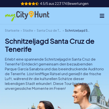
4.5/5 aus 223‘174 Bewertungen
Startseite
Städte
Santa Cruz de Tenerife
Schnitzeljagd Santa Cruz de Tenerife
So funktioniert's
Schnitzeljagd Santa Cruz de
Städte
Tenerife
Touren
Erlebt eine spannende Schnitzeljagd in Santa Cruz de
Tenerife! Entdeckt gemeinsam den bezaubernden
Teamevent
Parque García Sanabria und das beeindruckende Auditorio
de Tenerife. Löst knifflige Rätsel und genießt die frische
Tickets
Luft, während ihr die kulturellen Schätze dieser
lebendigen Stadt erkundet. Diese Tour bietet euch
unvergessliche Momente im Freien!
INT
AT
CH
DE
ES
FR
UK
IE
IT
NL