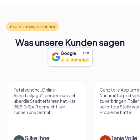
Was unsere Kunden sagen
Google
2‘118
4.4
Total schöne „Online-
Ganz tolle App um e
Schnitzeljagd“, bei der man viel
Nachmittag mit vie
über die Stadt erfahren hat. Hat
zu verbringen. Tolle
RIESIG Spaß gemacht, wir
sofort zur Stelle war 
suchen uns zeitnah...
Probleme hatte....
Silke Ihne
Tanja Volle