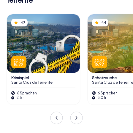
4.7
4.4
20.99
20.99
16.99
16.99
Krimispiel
Schatzsuche
Santa Cruz de Tenerife
Santa Cruz de Tenerif
6 Sprachen
6 Sprachen
2.5 h
3.0 h