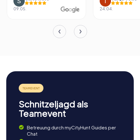
09.05.
24.04.
Schnitzeljagd als
Teamevent
Betreuung durch myCityHunt Guides per
Chat