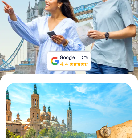
Tickets buchen
Gutscheine bestellen
Google
2‘118
4.4