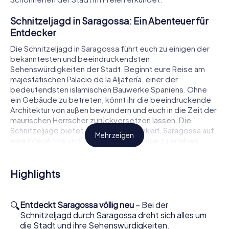
Schnitzeljagd in Saragossa: Ein Abenteuer für
Entdecker
Die Schnitzeljagd in Saragossa führt euch zu einigen der
bekanntesten und beeindruckendsten
Sehenswürdigkeiten der Stadt. Beginnt eure Reise am
majestätischen Palacio de la Aljafería, einer der
bedeutendsten islamischen Bauwerke Spaniens. Ohne
ein Gebäude zu betreten, könnt ihr die beeindruckende
Architektur von außen bewundern und euch in die Zeit der
maurischen Herrscher zurückversetzen lassen. Die
Schnitzeljagd bietet euch die Möglichkeit, Saragossa auf
Mehr zeigen
eine interaktive und unterhaltsame Weise zu erleben.
Weiter geht es zur berühmten Catedral-Basílica de
Nuestra Señora del Pilar de Zaragoza. Diese
Highlights
beeindruckende Basilika ist ein Meisterwerk barocker
Architektur und ein Wahrzeichen der Stadt. Bewundert die
prächtigen Fassaden und die kunstvollen Details, die die
🔍
Entdeckt Saragossa völlig neu
– Bei der
Geschichte und Kultur Saragossas widerspiegeln. Die
Schnitzeljagd durch Saragossa dreht sich alles um
Schnitzeljagd in Saragossa ermöglicht es euch, diese
die Stadt und ihre Sehenswürdigkeiten.