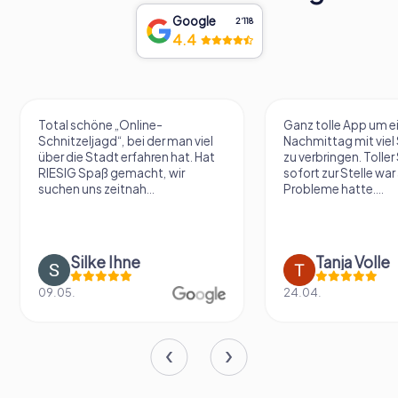
Google
2‘118
4.4
Total schöne „Online-
Ganz tolle App um e
Schnitzeljagd“, bei der man viel
Nachmittag mit vie
über die Stadt erfahren hat. Hat
zu verbringen. Tolle
RIESIG Spaß gemacht, wir
sofort zur Stelle war 
suchen uns zeitnah...
Probleme hatte....
Silke Ihne
Tanja Volle
09.05.
24.04.