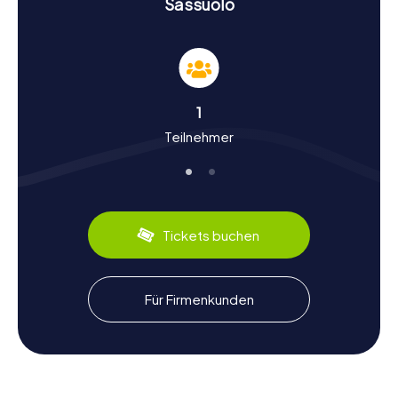
Sassuolo
Auch der Parco Ducale, ein weitläufiger Park, der den
Palazzo umgibt, lädt zu einem entspannenden
Spaziergang ein. Bei jeder dieser Stationen werdet ihr
spannende Rätsel lösen, die euch tiefer in die Geschichte
und Kultur von Sassuolo eintauchen lassen.
1
Geschichte und Kultur bei der Schnitzeljagd in
Teilnehmer
Sassuolo erleben
Bei unseren Schnitzeljagden in Sassuolo erfahrt ihr mehr
über die reiche Geschichte und Kultur der Stadt. Sassuolo
war lange Zeit das Zentrum der italienischen
Fliesenindustrie, bevor die Produktion nach Spanien und
Tickets buchen
China verlagert wurde. Diese industrielle Vergangenheit
hat die Stadt stark geprägt. Wusstet ihr, dass Sassuolo
auch für seinen Fußballverein US Sassuolo Calcio bekannt
ist, der seit 2013 in der Serie A spielt? Während eurer
Für Firmenkunden
Schnitzeljagd werdet ihr viele solcher interessanten
Fakten entdecken. Auch kulinarisch hat Sassuolo einiges
zu bieten: Probiert unbedingt die lokalen Spezialitäten
wie den traditionellen Balsamico-Essig, der in der Region
Emilia-Romagna hergestellt wird, oder genießt ein