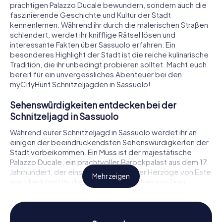
prächtigen Palazzo Ducale bewundern, sondern auch die
faszinierende Geschichte und Kultur der Stadt
kennenlernen. Während ihr durch die malerischen Straßen
schlendert, werdet ihr knifflige Rätsel lösen und
interessante Fakten über Sassuolo erfahren. Ein
besonderes Highlight der Stadt ist die reiche kulinarische
Tradition, die ihr unbedingt probieren solltet. Macht euch
bereit für ein unvergessliches Abenteuer bei den
myCityHunt Schnitzeljagden in Sassuolo!
Sehenswürdigkeiten entdecken bei der
Schnitzeljagd in Sassuolo
Während eurer Schnitzeljagd in Sassuolo werdet ihr an
einigen der beeindruckendsten Sehenswürdigkeiten der
Stadt vorbeikommen. Ein Muss ist der majestätische
Palazzo Ducale, ein prachtvoller Barockpalast aus dem 17.
Jahrhundert, der einst die Residenz der Herzöge von Este
Mehr zeigen
war. Hier könnt ihr die kunstvollen Fresken von Jean
Boulanger und Angelo M. Colonna bewundern. Ein
weiteres Highlight ist das Santuario di San Francesco in
Rocca, eine wunderschöne Kirche, die für ihre ruhige
Atmosphäre und beeindruckende Architektur bekannt ist.