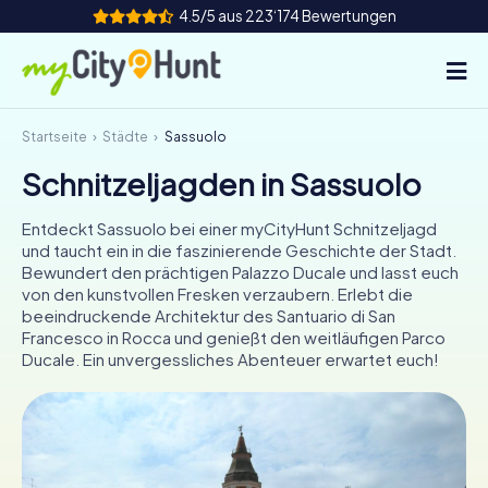
4.5/5 aus 223‘174 Bewertungen
Startseite
Städte
Sassuolo
So funktioniert's
Schnitzeljagden in Sassuolo
Städte
Entdeckt Sassuolo bei einer myCityHunt Schnitzeljagd
Touren
und taucht ein in die faszinierende Geschichte der Stadt.
Bewundert den prächtigen Palazzo Ducale und lasst euch
von den kunstvollen Fresken verzaubern. Erlebt die
Teamevent
beeindruckende Architektur des Santuario di San
Francesco in Rocca und genießt den weitläufigen Parco
Tickets
Ducale. Ein unvergessliches Abenteuer erwartet euch!
INT
AT
CH
DE
ES
FR
UK
IE
IT
NL