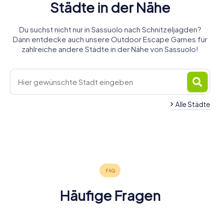
Städte in der Nähe
Du suchst nicht nur in Sassuolo nach Schnitzeljagden?
Dann entdecke auch unsere Outdoor Escape Games für
zahlreiche andere Städte in der Nähe von Sassuolo!
Alle Städte
Castellarano
Formigine
Casalgrande
Reggio
Castelfranco
Scandiano
Modena
Vignola
3 Touren
4 Touren
3 Touren
Emilia
Emilia
Correggio
4 Touren
6 Touren
4 Touren
verfügbar
verfügbar
verfügbar
5 Touren
4 Touren
4 Touren
verfügbar
verfügbar
verfügbar
verfügbar
verfügbar
verfügbar
4.4
4.3
4.2
Häufige Fragen