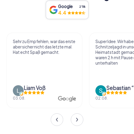
Google
2‘118
4.4
Sehr zu Empfehlen, war das erste
Super Idee. Wir habe
aber sicher nicht das letzte mal.
Schnitzeljagd in uns
Hat echt Spaß gemacht.
Heimatstadt gemac
waren 2 h mit Pause
unterhalten
Liam Voß
03.08.
02.08.