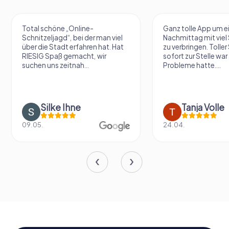
Total schöne „Online-
Ganz tolle App um e
Schnitzeljagd“, bei der man viel
Nachmittag mit vie
über die Stadt erfahren hat. Hat
zu verbringen. Tolle
RIESIG Spaß gemacht, wir
sofort zur Stelle war 
suchen uns zeitnah...
Probleme hatte....
Silke Ihne
Tanja Volle
09.05.
24.04.