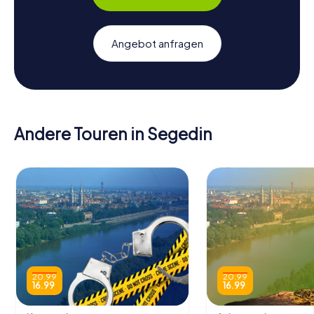
Angebot anfragen
Andere Touren in Segedin
20.99
20.99
16.99
16.99