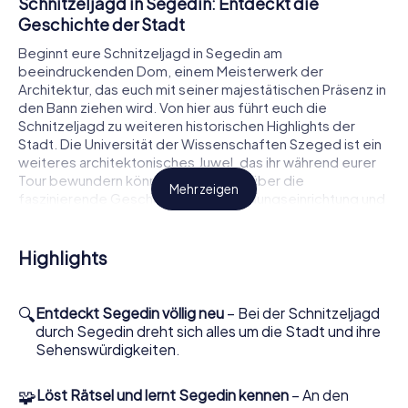
Schnitzeljagd in Segedin: Entdeckt die
Geschichte der Stadt
Beginnt eure Schnitzeljagd in Segedin am
beeindruckenden Dom, einem Meisterwerk der
Architektur, das euch mit seiner majestätischen Präsenz in
den Bann ziehen wird. Von hier aus führt euch die
Schnitzeljagd zu weiteren historischen Highlights der
Stadt. Die Universität der Wissenschaften Szeged ist ein
weiteres architektonisches Juwel, das ihr während eurer
Tour bewundern könnt. Erfahrt mehr über die
Mehr zeigen
faszinierende Geschichte dieser Bildungseinrichtung und
ihre Bedeutung für die Stadt.
Auf eurer Route kommt ihr auch an der Neuen Synagoge
Highlights
vorbei, einem der prächtigsten Bauwerke in Segedin.
Dieses beeindruckende Gebäude ist ein Zeugnis der
reichen jüdischen Geschichte und Kultur der Stadt.
🔍
Entdeckt Segedin völlig neu
– Bei der Schnitzeljagd
Während der Schnitzeljagd in Segedin werdet ihr viele
durch Segedin dreht sich alles um die Stadt und ihre
solcher historischen Orte entdecken, die euch ein
Sehenswürdigkeiten.
tieferes Verständnis für die Vergangenheit und
Gegenwart der Stadt vermitteln.
🧩
Löst Rätsel und lernt Segedin kennen
– An den