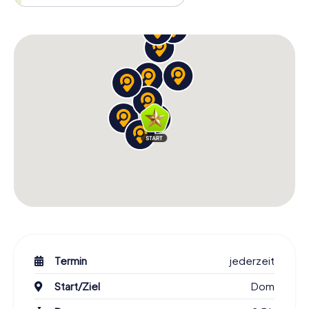
Móra Ferenc Múzeum, das euch interessante Einblicke in
die lokale Geschichte und Kultur bietet. Auch wenn ihr das
Museum nicht von innen besichtigt, werdet ihr von seiner
beeindruckenden Fassade und der Bedeutung, die es für
die Stadt hat, fasziniert sein.
Die Schnitzeljagd in Segedin führt euch auch zum A
Szegedi Nemzeti Színház épülete, einem weiteren
kulturellen Highlight der Stadt. Dieses Theater ist ein
bedeutender Ort für Kunst und Kultur in Segedin, und ihr
werdet die Möglichkeit haben, mehr über seine
Geschichte und Bedeutung zu erfahren. Lasst euch von
der kulturellen Vielfalt Segedins inspirieren und entdeckt,
was diese Stadt so besonders macht.
Schnitzeljagd in Segedin: Ein unvergessliches
Erlebnis für alle
Die Schnitzeljagd in Segedin ist ein Erlebnis, das ihr so
schnell nicht vergessen werdet. Egal, ob ihr die Stadt zum
Termin
jederzeit
ersten Mal besucht oder bereits ein erfahrener Segedin-
Start/Ziel
Dom
Kenner seid, diese Tour bietet euch neue Einblicke und
spannende Herausforderungen. Ihr werdet nicht nur die