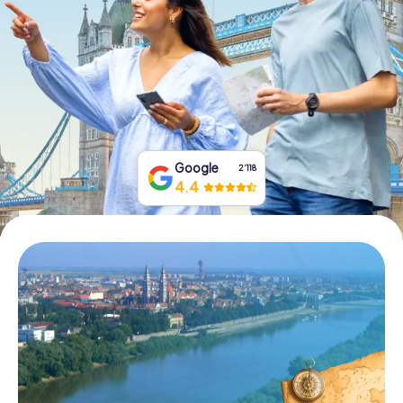
Tickets buchen
Gutscheine bestellen
Google
2‘118
4.4