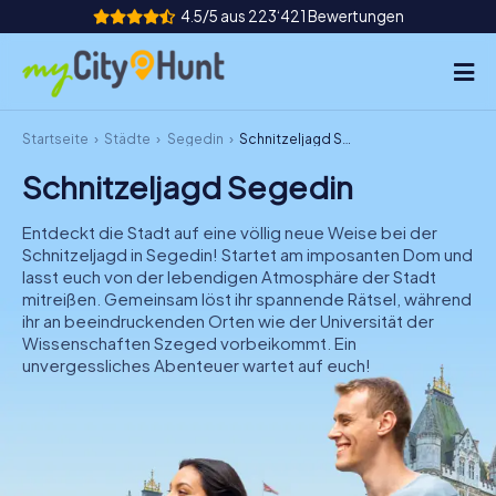
4.5/5 aus 223‘421 Bewertungen
Startseite
Städte
Segedin
Schnitzeljagd Segedin
So funktioniert's
Schnitzeljagd Segedin
Städte
Entdeckt die Stadt auf eine völlig neue Weise bei der
Touren
Schnitzeljagd in Segedin! Startet am imposanten Dom und
lasst euch von der lebendigen Atmosphäre der Stadt
mitreißen. Gemeinsam löst ihr spannende Rätsel, während
Teamevent
ihr an beeindruckenden Orten wie der Universität der
Wissenschaften Szeged vorbeikommt. Ein
Tickets
unvergessliches Abenteuer wartet auf euch!
INT
AT
CH
DE
ES
FR
UK
IE
IT
NL