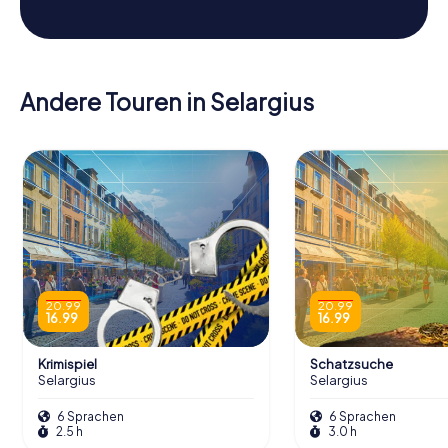
Andere Touren in Selargius
20.99
20.99
16.99
16.99
Krimispiel
Schatzsuche
Selargius
Selargius
6 Sprachen
6 Sprachen
2.5 h
3.0 h