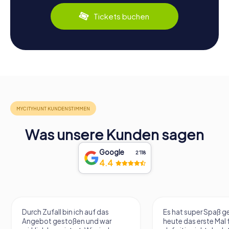
Tickets buchen
Was unsere Kunden sagen
Google
2‘118
4.4
Es hat super Spaß gemacht. War
War sehr gut, hat seh
heute das erste Mal für uns aber
gemacht und man le