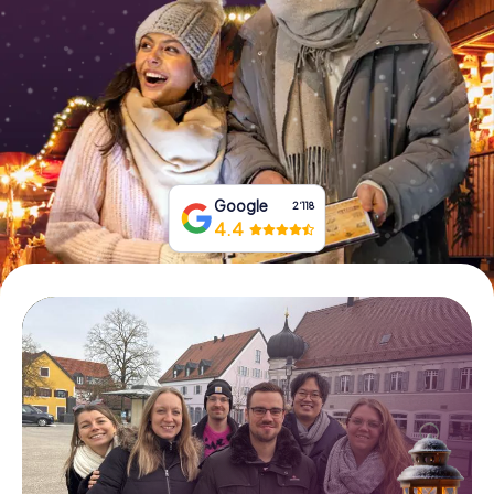
Tickets buchen
Gutscheine bestellen
Google
2‘118
4.4