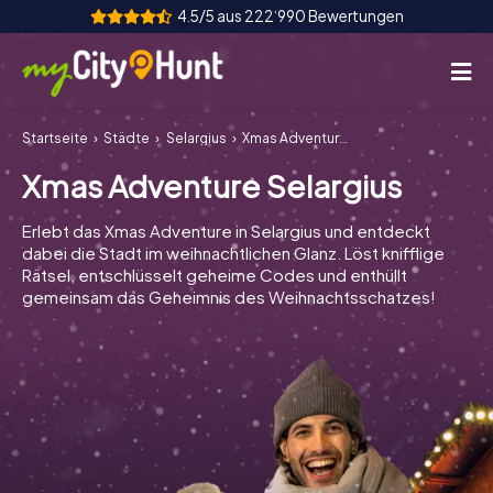
4.5/5 aus 222‘990 Bewertungen
Startseite
Städte
Selargius
Xmas Adventure Selargius
So funktioniert's
Xmas Adventure Selargius
Städte
Erlebt das Xmas Adventure in Selargius und entdeckt
Touren
dabei die Stadt im weihnachtlichen Glanz. Löst knifflige
Rätsel, entschlüsselt geheime Codes und enthüllt
gemeinsam das Geheimnis des Weihnachtsschatzes!
Teamevent
Tickets
INT
AT
CH
DE
ES
FR
UK
IE
IT
NL