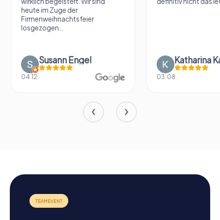
definitiv nicht das letzte Mal ☺️
Stadt kennen. Und e
als Gruppe sehr zu
Katharina Kaiser
Elias Jung
03.08.
03.08.