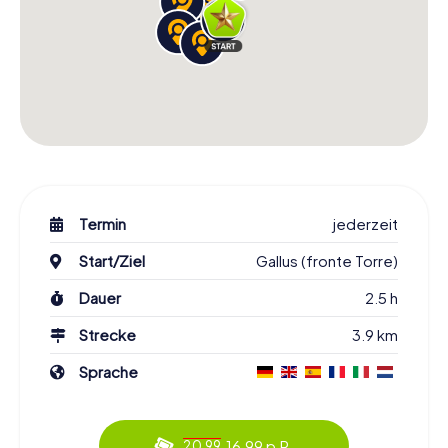
Termin
jederzeit
Start/Ziel
Gallus (fronte Torre)
Dauer
2.5 h
Strecke
3.9 km
Sprache
16.99 p.P.
20.99