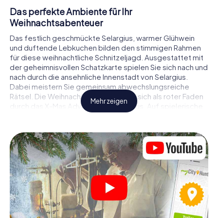
Das perfekte Ambiente für Ihr
Weihnachtsabenteuer
Das festlich geschmückte Selargius, warmer Glühwein
und duftende Lebkuchen bilden den stimmigen Rahmen
für diese weihnachtliche Schnitzeljagd. Ausgestattet mit
der geheimnisvollen Schatzkarte spielen Sie sich nach und
nach durch die ansehnliche Innenstadt von Selargius.
Dabei meistern Sie gemeinsam abwechslungsreiche
Rätsel. Die Weihnachtsthematik zieht sich als roter Faden
Mehr zeigen
durch das X-Mas Adventure in Selargius. Auf spielerische
Weise erfahren Sie faszinierende Anekdoten rund um das
nahende Weihnachtsfest. Wird es Ihnen gelingen, die
Hinweise richtig zu deuten und anderen Schatzsuchern
stets einen Schritt voraus zu sein?
Der Weihnachtsmarkt von Selargius als
Zwischenstopp
Stellen Sie ein kompetentes Team aus Freunden oder
Familienmitgliedern zusammen und begeben Sie sich
gemeinsam auf eine weihnachtliche Rätseltour durch