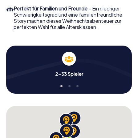
perfekten Weihnachtsfeier in Selargius erwartet: Spaß,
👪
Perfekt für Familien und Freunde
– Ein niedriger
Teambuilding und eine stimmungsvolle
Schwierigkeitsgrad und eine familienfreundliche
Weihnachtsthematik. Gönnen Sie Ihren Kollegen also
Story machen dieses Weihnachtsabenteuer zur
einen unvergesslichen Ausklang des Jahres und planen Sie
perfekten Wahl für alle Altersklassen.
unser X-Mas Adventure als Programmpunkt Ihrer
Weihnachtsfeier in Selargius ein!
2-33 Spieler