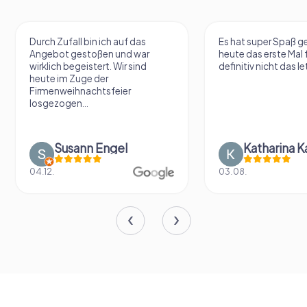
Durch Zufall bin ich auf das
Es hat super Spaß 
Angebot gestoßen und war
heute das erste Mal 
wirklich begeistert. Wir sind
definitiv nicht das le
heute im Zuge der
Firmenweihnachtsfeier
losgezogen...
Susann Engel
Katharina K
04.12.
03.08.