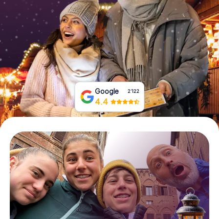
Tickets buchen
Gutscheine bestellen
Google
2‘122
4.4