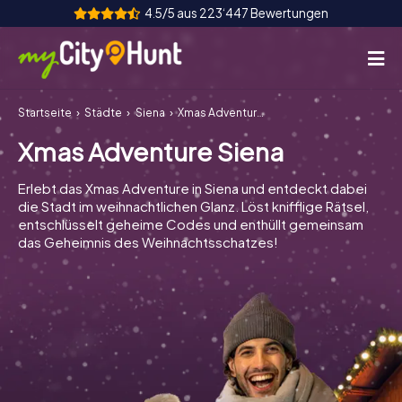
4.5/5 aus 223‘447 Bewertungen
Startseite
Städte
Siena
Xmas Adventure Siena
So funktioniert's
Xmas Adventure Siena
Städte
Erlebt das Xmas Adventure in Siena und entdeckt dabei
Touren
die Stadt im weihnachtlichen Glanz. Löst knifflige Rätsel,
entschlüsselt geheime Codes und enthüllt gemeinsam
das Geheimnis des Weihnachtsschatzes!
Teamevent
Tickets
INT
AT
CH
DE
ES
FR
UK
IE
IT
NL