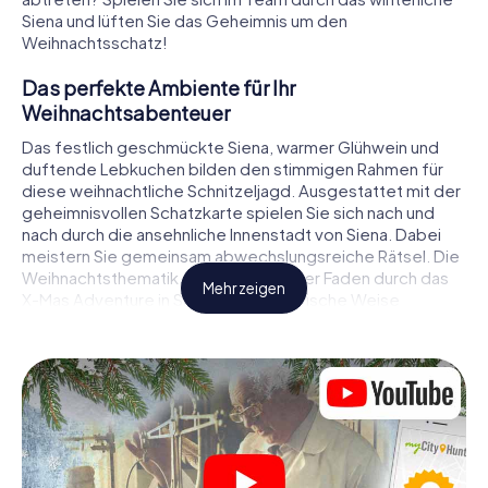
Siena und lüften Sie das Geheimnis um den
Weihnachtsschatz!
Das perfekte Ambiente für Ihr
Weihnachtsabenteuer
Das festlich geschmückte Siena, warmer Glühwein und
duftende Lebkuchen bilden den stimmigen Rahmen für
diese weihnachtliche Schnitzeljagd. Ausgestattet mit der
geheimnisvollen Schatzkarte spielen Sie sich nach und
nach durch die ansehnliche Innenstadt von Siena. Dabei
meistern Sie gemeinsam abwechslungsreiche Rätsel. Die
Weihnachtsthematik zieht sich als roter Faden durch das
Mehr zeigen
X-Mas Adventure in Siena. Auf spielerische Weise
erfahren Sie faszinierende Anekdoten rund um das
nahende Weihnachtsfest. Wird es Ihnen gelingen, die
Hinweise richtig zu deuten und anderen Schatzsuchern
stets einen Schritt voraus zu sein?
Der Weihnachtsmarkt von Siena als
Zwischenstopp