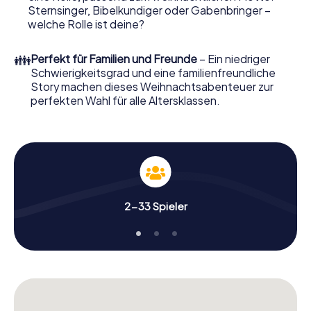
Siena wird mit dem X-Mas Adventure zu einem Highlight.
Sternsinger, Bibelkundiger oder Gabenbringer –
Schließlich bietet die Smartphone Schnitzeljagd alles was
welche Rolle ist deine?
man von einer perfekten Weihnachtsfeier in Siena
erwartet: Spaß, Teambuilding und eine stimmungsvolle
👪
Perfekt für Familien und Freunde
– Ein niedriger
Weihnachtsthematik. Gönnen Sie Ihren Kollegen also
Schwierigkeitsgrad und eine familienfreundliche
einen unvergesslichen Ausklang des Jahres und planen Sie
Story machen dieses Weihnachtsabenteuer zur
unser X-Mas Adventure als Programmpunkt Ihrer
perfekten Wahl für alle Altersklassen.
Weihnachtsfeier in Siena ein!
2-33 Spieler