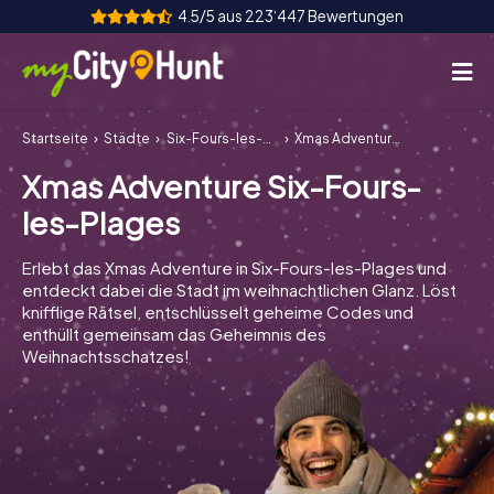
4.5/5 aus 223‘447 Bewertungen
Startseite
Städte
Six-Fours-les-Plages
Xmas Adventure Six-Fours-les-Plages
So funktioniert's
Xmas Adventure Six-Fours-
Städte
les-Plages
Touren
Erlebt das Xmas Adventure in Six-Fours-les-Plages und
entdeckt dabei die Stadt im weihnachtlichen Glanz. Löst
Teamevent
knifflige Rätsel, entschlüsselt geheime Codes und
enthüllt gemeinsam das Geheimnis des
Tickets
Weihnachtsschatzes!
INT
AT
CH
DE
ES
FR
UK
IE
IT
NL