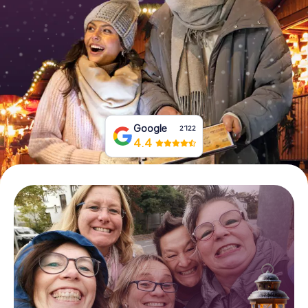
Tickets buchen
Gutscheine bestellen
Google
2‘122
4.4