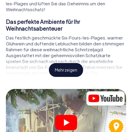
les-Plages und lüften Sie das Geheimnis um den
Weihnachtsschatz!
Das perfekte Ambiente für Ihr
Weihnachtsabenteuer
Das festlich geschmückte Six-Fours-les-Plages, warmer
Glühwein und duftende Lebkuchen bilden den stimmigen
Rahmen für diese weihnachtliche Schnitzeljagd.
Ausgestattet mit der geheimnisvollen Schatzkarte
spielen Sie sich nach und nach durch die ansehnliche
Innenstadt von Six-Fours-les-Plages. Dabei meistern Sie
Mehr zeigen
gemeinsam abwechslungsreiche Rätsel. Die
Weihnachtsthematik zieht sich als roter Faden durch das
X-Mas Adventure in Six-Fours-les-Plages. Auf
spielerische Weise erfahren Sie faszinierende Anekdoten
rund um das nahende Weihnachtsfest. Wird es Ihnen
gelingen, die Hinweise richtig zu deuten und anderen
Schatzsuchern stets einen Schritt voraus zu sein?
Der Weihnachtsmarkt von Six-Fours-les-Plages
als Zwischenstopp