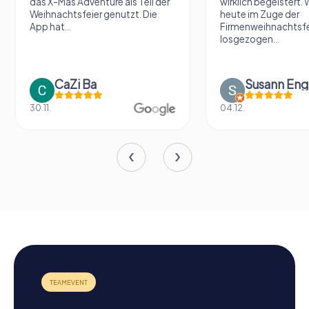
das X-Mas Adventure als Teil der
wirklich begeistert. 
Weihnachtsfeier genutzt. Die
heute im Zuge der
App hat...
Firmenweihnachtsfe
losgezogen...
CaZi Ba
Susann Eng
30.11.
04.12.