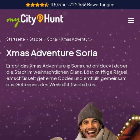
4.5/5 aus 222‘586 Bewertungen
Startseite
Städte
Soria
Xmas Adventure Soria
So funktioniert's
Xmas Adventure Soria
Städte
Erlebt das Xmas Adventure in Soria und entdeckt dabei
Touren
die Stadt im weihnachtlichen Glanz. Löst knifflige Rätsel,
entschlüsselt geheime Codes und enthüllt gemeinsam
das Geheimnis des Weihnachtsschatzes!
Teamevent
Tickets
INT
AT
CH
DE
ES
FR
UK
IE
IT
NL