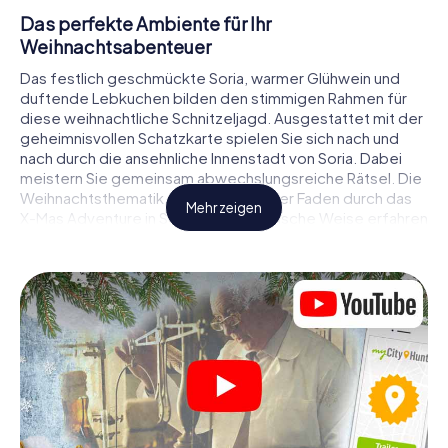
Das perfekte Ambiente für Ihr
Weihnachtsabenteuer
Das festlich geschmückte Soria, warmer Glühwein und
duftende Lebkuchen bilden den stimmigen Rahmen für
diese weihnachtliche Schnitzeljagd. Ausgestattet mit der
geheimnisvollen Schatzkarte spielen Sie sich nach und
nach durch die ansehnliche Innenstadt von Soria. Dabei
meistern Sie gemeinsam abwechslungsreiche Rätsel. Die
Weihnachtsthematik zieht sich als roter Faden durch das
Mehr zeigen
X-Mas Adventure in Soria. Auf spielerische Weise erfahren
Sie faszinierende Anekdoten rund um das nahende
Weihnachtsfest. Wird es Ihnen gelingen, die Hinweise
richtig zu deuten und anderen Schatzsuchern stets einen
Schritt voraus zu sein?
Der Weihnachtsmarkt von Soria als
Zwischenstopp
Stellen Sie ein kompetentes Team aus Freunden oder
Familienmitgliedern zusammen und begeben Sie sich
gemeinsam auf eine weihnachtliche Rätseltour durch