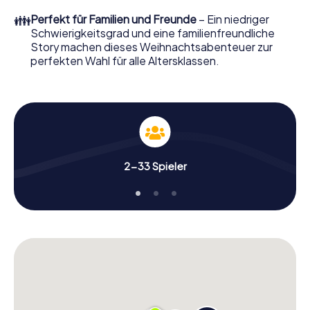
erwartet: Spaß, Teambuilding und eine stimmungsvolle
👪
Perfekt für Familien und Freunde
– Ein niedriger
Weihnachtsthematik. Gönnen Sie Ihren Kollegen also
Schwierigkeitsgrad und eine familienfreundliche
einen unvergesslichen Ausklang des Jahres und planen Sie
Story machen dieses Weihnachtsabenteuer zur
unser X-Mas Adventure als Programmpunkt Ihrer
perfekten Wahl für alle Altersklassen.
Weihnachtsfeier in Soria ein!
2-33 Spieler