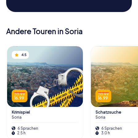
Andere Touren in Soria
4.5
20.99
20.99
16.99
16.99
Krimispiel
Schatzsuche
Soria
Soria
6 Sprachen
6 Sprachen
2.5 h
3.0 h