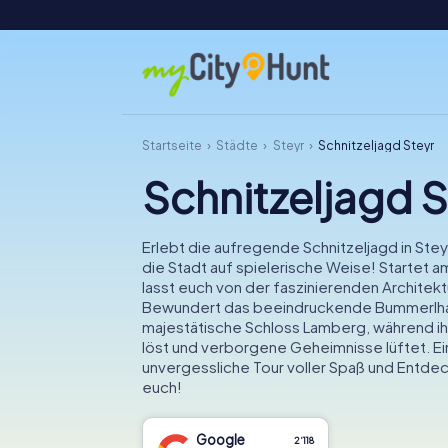
Startseite
Städte
Steyr
Schnitzeljagd Steyr
Schnitzeljagd S
Erlebt die aufregende Schnitzeljagd in Ste
die Stadt auf spielerische Weise! Startet a
lasst euch von der faszinierenden Architekt
Bewundert das beeindruckende Bummerlha
majestätische Schloss Lamberg, während ihr 
löst und verborgene Geheimnisse lüftet. E
unvergessliche Tour voller Spaß und Entde
euch!
Google
2‘118