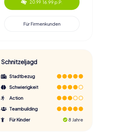
16.99 p.P.
20.99
Für Firmenkunden
Schnitzeljagd
Stadtbezug
Schwierigkeit
Action
Teambuilding
Für Kinder
8 Jahre