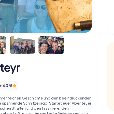
teyr
t:
4.3 / 5
t ihrer reichen Geschichte und den beeindruckenden
e spannende Schnitzeljagd. Startet euer Abenteuer
rischen Straßen und den faszinierenden
zeljagd in Steyr ist die perfekte Gelegenheit, um