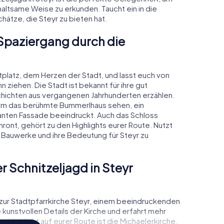
altsame Weise zu erkunden. Taucht ein in die
ätze, die Steyr zu bieten hat.
n Spaziergang durch die
tplatz, dem Herzen der Stadt, und lasst euch von
 ziehen. Die Stadt ist bekannt für ihre gut
hichten aus vergangenen Jahrhunderten erzählen.
rem das berühmte Bummerlhaus sehen, ein
kanten Fassade beeindruckt. Auch das Schloss
ront, gehört zu den Highlights eurer Route. Nutzt
 Bauwerke und ihre Bedeutung für Steyr zu
 Schnitzeljagd in Steyr
r zur Stadtpfarrkirche Steyr, einem beeindruckenden
kunstvollen Details der Kirche und erfahrt mehr
s Highlight auf eurer Route ist die Michaelerkirche,