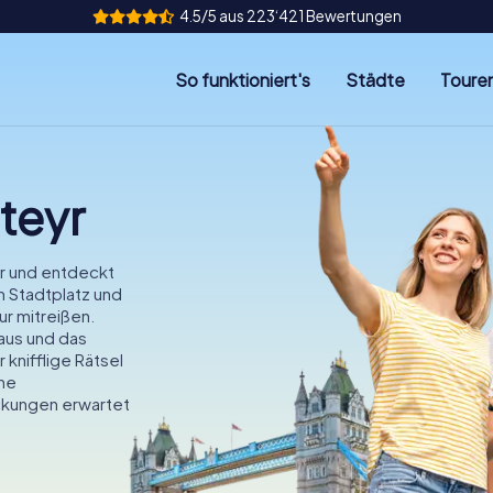
4.5/5 aus 223‘421 Bewertungen
So funktioniert's
Städte
Toure
teyr
yr und entdeckt
m Stadtplatz und
ur mitreißen.
us und das
knifflige Rätsel
ine
ckungen erwartet