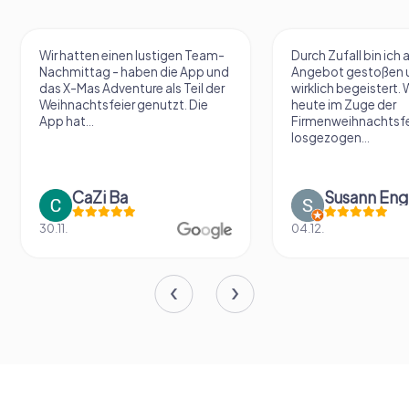
Wir hatten einen lustigen Team-
Durch Zufall bin ich 
Nachmittag - haben die App und
Angebot gestoßen 
das X-Mas Adventure als Teil der
wirklich begeistert. 
Weihnachtsfeier genutzt. Die
heute im Zuge der
App hat...
Firmenweihnachtsfe
losgezogen...
CaZi Ba
Susann Eng
30.11.
04.12.