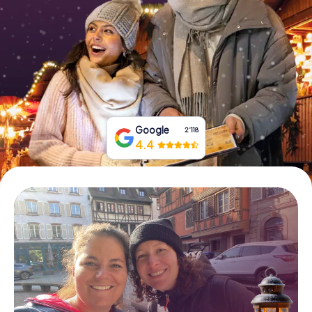
Tickets buchen
Gutscheine bestellen
Google
2‘118
4.4