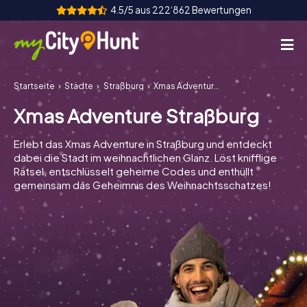
4.5/5 aus 222‘862 Bewertungen
Startseite
Städte
Straßburg
Xmas Adventure Straßburg
So funktioniert's
Xmas Adventure Straßburg
Städte
Erlebt das Xmas Adventure in Straßburg und entdeckt
Touren
dabei die Stadt im weihnachtlichen Glanz. Löst knifflige
Rätsel, entschlüsselt geheime Codes und enthüllt
gemeinsam das Geheimnis des Weihnachtsschatzes!
Teamevent
Tickets
INT
AT
CH
DE
ES
FR
UK
IE
IT
NL