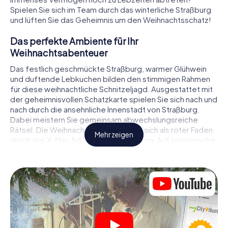
Spielen Sie sich im Team durch das winterliche Straßburg
und lüften Sie das Geheimnis um den Weihnachtsschatz!
Das perfekte Ambiente für Ihr
Weihnachtsabenteuer
Das festlich geschmückte Straßburg, warmer Glühwein
und duftende Lebkuchen bilden den stimmigen Rahmen
für diese weihnachtliche Schnitzeljagd. Ausgestattet mit
der geheimnisvollen Schatzkarte spielen Sie sich nach und
nach durch die ansehnliche Innenstadt von Straßburg.
Dabei meistern Sie gemeinsam abwechslungsreiche
Rätsel. Die Weihnachtsthematik zieht sich als roter Faden
Mehr zeigen
durch das X-Mas Adventure in Straßburg. Auf spielerische
Weise erfahren Sie faszinierende Anekdoten rund um das
nahende Weihnachtsfest. Wird es Ihnen gelingen, die
Hinweise richtig zu deuten und anderen Schatzsuchern
stets einen Schritt voraus zu sein?
Der Weihnachtsmarkt von Straßburg als
Zwischenstopp