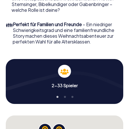
Weihnachtsmarkt von Straßburg wird mit dem X-Mas
Sternsinger, Bibelkundiger oder Gabenbringer –
Adventure zu einem Highlight. Schließlich bietet die
welche Rolle ist deine?
Smartphone Schnitzeljagd alles was man von einer
perfekten Weihnachtsfeier in Straßburg erwartet: Spaß,
👪
Perfekt für Familien und Freunde
– Ein niedriger
Teambuilding und eine stimmungsvolle
Schwierigkeitsgrad und eine familienfreundliche
Weihnachtsthematik. Gönnen Sie Ihren Kollegen also
Story machen dieses Weihnachtsabenteuer zur
einen unvergesslichen Ausklang des Jahres und planen Sie
perfekten Wahl für alle Altersklassen.
unser X-Mas Adventure als Programmpunkt Ihrer
Weihnachtsfeier in Straßburg ein!
2-33 Spieler