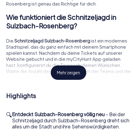
Rosenberg ist genau das Richtige für dich.
Wie funktioniert die Schnitzeljagd in
Sulzbach-Rosenberg?
Die
Schnitzeljagd Sulzbach-Rosenberg
ist ein modernes
Stadtspiel, das du ganz einfach mit deinem Smartphone
spielen kannst. Nachdem du deine Tickets auf unserer
Website gebucht und in die myCityHunt App geladen
hast, konfigurierst du die Tour nach deinen Wünschen.
Wähle die Anzahl der Spieler, die Anzahl der Teams und die
Mehr zeigen
gewünschte Sprache. Danach erhältst du einen Lobby-
QR-Code, den deine Mitspieler scannen, um der Lobby
beizutreten. Jeder Teilnehmer kann eine Rolle wählen, wie
Highlights
zum Beispiel Fotograf oder Detektiv, und erhält
individuelle Aufgaben, die perfekt zu seiner Rolle passen.
Gemeinsam startet ihr dann die Tour und löst spannende
🔍
Herausforderungen.
Entdeckt Sulzbach-Rosenberg völlig neu
– Bei der
Schnitzeljagd durch Sulzbach-Rosenberg dreht sich
Was dich bei einer Schnitzeljagd in
alles um die Stadt und ihre Sehenswürdigkeiten.
Sulzbach-Rosenberg erwartet