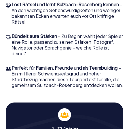
🧩
Löst Rätsel und lernt Sulzbach-Rosenberg kennen
–
An den wichtigen Sehenswürdigkeiten und weniger
Während der
Schnitzeljagd Sulzbach-Rosenberg
wirst du
bekannten Ecken erwarten euch vor Ort knifflige
nicht nur die historischen Schätze der Stadt entdecken,
Rätsel.
sondern auch interessante Fakten und Anekdoten
erfahren. Von der beeindruckenden
Synagoge
bis hin zum
🤝
charmanten
Bündelt eure Stärken
Rathaus Sulzbach-Rosenberg
– Zu Beginn wählt jeder Spieler
– du wirst die
Stadt wie nie zuvor erleben. Wusstest du, dass das
eine Rolle, passend zu seinen Stärken. Fotograf,
Egloffsteiner Palais
Navigator oder Sprachgenie – welche Rolle ist
einst ein wichtiger Treffpunkt für
Adelige war? Oder dass das
deine?
Salesianerinnenkloster
Sulzbach
eine bewegte Geschichte hat? Diese und viele
weitere spannende Geschichten erwarten dich auf deiner
👥
Perfekt für Familien, Freunde und als Teambuilding
–
Tour.
Ein mittlerer Schwierigkeitsgrad und hoher
Stadtbezug machen diese Tour perfekt für alle, die
gemeinsam Sulzbach-Rosenberg entdecken wollen.
Gut zu wissen
Während eurer Schnitzeljagd erfahrt ihr
nicht nur Fakten, sondern lernt auch
spannende Anekdoten kennen,
beispielsweise rund um die Entstehung
der berühmten Sulzbacher Lebkuchen
2-33 Spieler