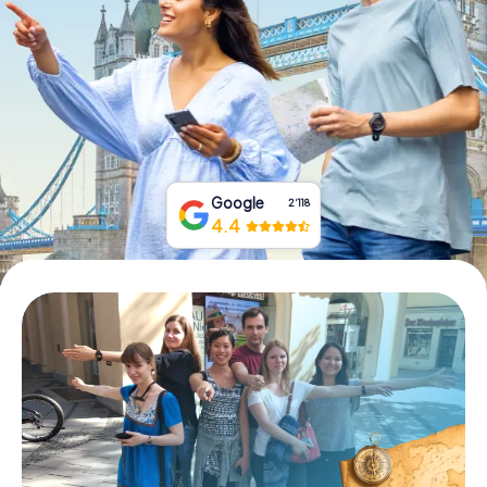
Tickets buchen
Gutscheine bestellen
Google
2‘118
4.4