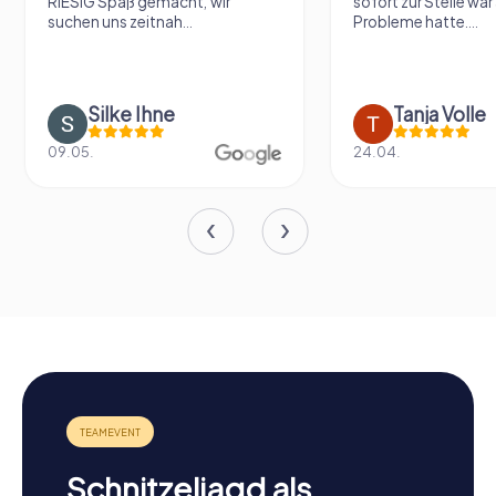
RIESIG Spaß gemacht, wir
sofort zur Stelle war 
suchen uns zeitnah...
Probleme hatte....
Silke Ihne
Tanja Volle
09.05.
24.04.
Schnitzeljagd als