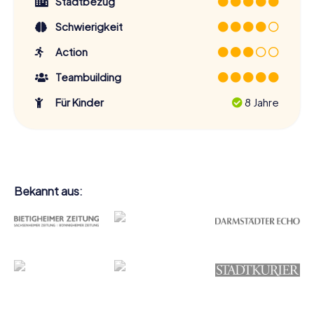
eine Art und Weise, die du so schnell nicht vergessen
Stadtbezug
wirst.
Schwierigkeit
Action
Unser Tipp
Teambuilding
Spielt ihr in einer größeren Gruppe? Kein
Für Kinder
8 Jahre
Problem! Ihr könnt euer Team auch
problemlos in mehrere kleinere Gruppen
aufteilen und gegeneinander antreten,
um zu sehen, wer die
Herausforderungen am schnellsten
meistert!
Bekannt aus:
Also, worauf wartest du noch? Tauche ein in die Welt der
Schnitzeljagd Sulzbach-Rosenberg
und entdecke die
Stadt mit all ihren Facetten. Egal, ob du alleine, mit
Freunden oder als Teil eines Teams spielst – dieses
Abenteuer wird dir lange in Erinnerung bleiben!