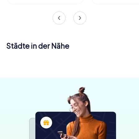
Städte in der Nähe
Amberg
Hersbruck
Rieden
5 Touren
5 Touren
3 Touren
verfügbar
verfügbar
verfügbar
4.3
4.4