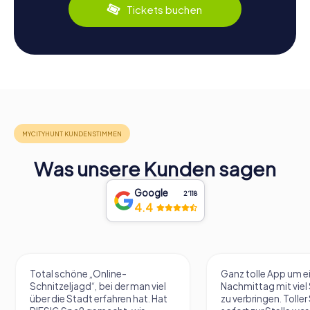
Tickets buchen
Was unsere Kunden sagen
Google
2‘118
4.4
Total schöne „Online-
Ganz tolle App um e
Schnitzeljagd“, bei der man viel
Nachmittag mit vie
über die Stadt erfahren hat. Hat
zu verbringen. Tolle