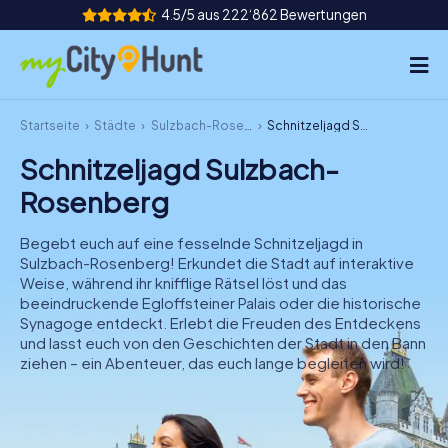
4.5/5 aus 222‘862 Bewertungen
Startseite
Städte
Sulzbach-Rosenberg
Schnitzeljagd Sulzbach-Rosenberg
So funktioniert's
Schnitzeljagd Sulzbach-
Städte
Rosenberg
Touren
Begebt euch auf eine fesselnde Schnitzeljagd in
Sulzbach-Rosenberg! Erkundet die Stadt auf interaktive
Teamevent
Weise, während ihr knifflige Rätsel löst und das
beeindruckende Egloffsteiner Palais oder die historische
Tickets
Synagoge entdeckt. Erlebt die Freuden des Entdeckens
und lasst euch von den Geschichten der Stadt in den Bann
ziehen – ein Abenteuer, das euch lange begleiten wird!
INT
AT
CH
DE
ES
FR
UK
IE
IT
NL