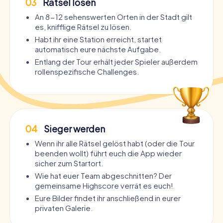
03
Rätsel lösen
An 8-12 sehenswerten Orten in der Stadt gilt
es, knifflige Rätsel zu lösen.
Habt ihr eine Station erreicht, startet
automatisch eure nächste Aufgabe.
Entlang der Tour erhält jeder Spieler außerdem
rollenspezifische Challenges.
04
Sieger werden
Wenn ihr alle Rätsel gelöst habt (oder die Tour
beenden wollt) führt euch die App wieder
sicher zum Startort.
Wie hat euer Team abgeschnitten? Der
gemeinsame Highscore verrät es euch!
Eure Bilder findet ihr anschließend in eurer
privaten Galerie.