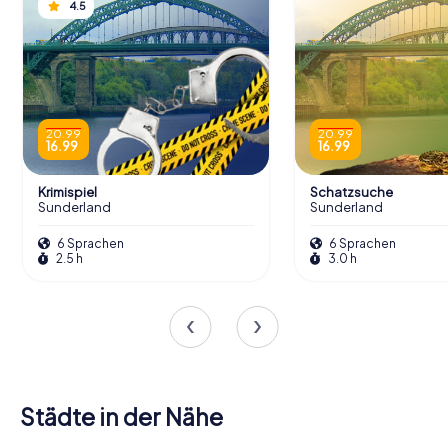
4.5
20.99
20.99
16.99
16.99
Krimispiel
Schatzsuche
Sunderland
Sunderland
6 Sprachen
6 Sprachen
2.5 h
3.0 h
Städte in der Nähe
Houghton-
South
North