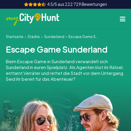
4.5/5 aus 222‘729 Bewertungen
Startseite
Städte
Sunderland
Escape Game Sunderland
So funktioniert's
Escape Game Sunderland
Städte
Beim Escape Game in Sunderland verwandelt sich
Touren
Sunderland in euren Spielplatz. Als Agenten löst ihr Rätsel,
enttarnt Verräter und rettet die Stadt vor dem Untergang.
Seid ihr bereit für das Abenteuer?
Teamevent
Tickets
INT
AT
CH
DE
ES
FR
UK
IE
IT
NL