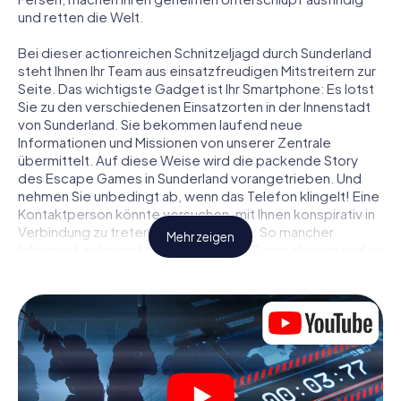
und retten die Welt.
Bei dieser actionreichen Schnitzeljagd durch Sunderland
steht Ihnen Ihr Team aus einsatzfreudigen Mitstreitern zur
Seite. Das wichtigste Gadget ist Ihr Smartphone: Es lotst
Sie zu den verschiedenen Einsatzorten in der Innenstadt
von Sunderland. Sie bekommen laufend neue
Informationen und Missionen von unserer Zentrale
übermittelt. Auf diese Weise wird die packende Story
des Escape Games in Sunderland vorangetrieben. Und
nehmen Sie unbedingt ab, wenn das Telefon klingelt! Eine
Kontaktperson könnte versuchen, mit Ihnen konspirativ in
Verbindung zu treten … Doch Vorsicht: So mancher
Mehr zeigen
Informant entpuppt sich als dubioser Doppelagent und so
manche Information als bewusst gelegte falsche Fährte.
Seien Sie auf der Hut, ziehen Sie die richtigen Schlüsse
und vor allem: Vertrauen Sie niemandem!
Anders als in einem klassischen Escape Room in
Sunderland sind Sie also nicht in ein Zimmer eingesperrt,
aus dem Sie sich in einem vorgegebenen Zeitfenster
befreien müssen. Diese Smartphone Schnitzeljagd erklärt