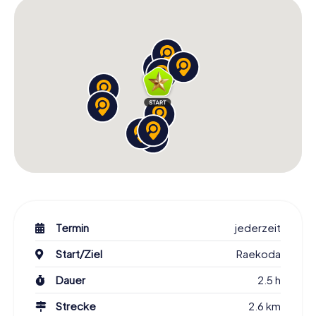
faszinierenden Stadt. Bucht jetzt eure Schnitzeljagd in
Tallinn und erlebt ein Abenteuer, das euch noch lange in
Erinnerung bleiben wird!
Termin
jederzeit
Start/Ziel
Raekoda
Dauer
2.5 h
Strecke
2.6 km