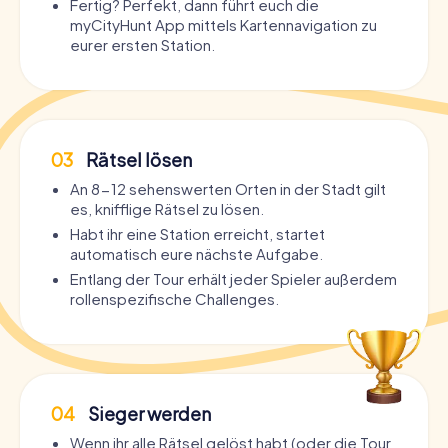
Fertig? Perfekt, dann führt euch die
myCityHunt App mittels Kartennavigation zu
eurer ersten Station.
03
Rätsel lösen
An 8-12 sehenswerten Orten in der Stadt gilt
es, knifflige Rätsel zu lösen.
Habt ihr eine Station erreicht, startet
automatisch eure nächste Aufgabe.
Entlang der Tour erhält jeder Spieler außerdem
rollenspezifische Challenges.
04
Sieger werden
Wenn ihr alle Rätsel gelöst habt (oder die Tour