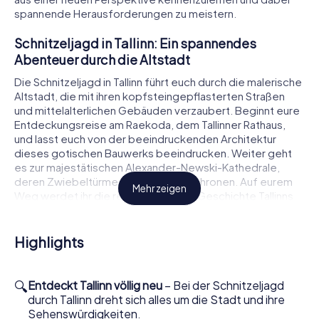
spannende Herausforderungen zu meistern.
Schnitzeljagd in Tallinn: Ein spannendes
Abenteuer durch die Altstadt
Die Schnitzeljagd in Tallinn führt euch durch die malerische
Altstadt, die mit ihren kopfsteingepflasterten Straßen
und mittelalterlichen Gebäuden verzaubert. Beginnt eure
Entdeckungsreise am Raekoda, dem Tallinner Rathaus,
und lasst euch von der beeindruckenden Architektur
dieses gotischen Bauwerks beeindrucken. Weiter geht
es zur majestätischen Alexander-Newski-Kathedrale,
deren Zwiebeltürme über der Stadt thronen. Auf eurem
Mehr zeigen
Weg werdet ihr die reiche Kultur und Geschichte Tallinns
auf unterhaltsame und interaktive Weise erleben.
Herausforderungen und Rätsel bei der
Highlights
Schnitzeljagd in Tallinn
Während der Schnitzeljagd in Tallinn werdet ihr knifflige
🔍
Entdeckt Tallinn völlig neu
– Bei der Schnitzeljagd
Rätsel lösen und spannende Aufgaben meistern. Besucht
durch Tallinn dreht sich alles um die Stadt und ihre
die Olaikirche und erfahrt mehr über ihre bedeutende
Sehenswürdigkeiten.