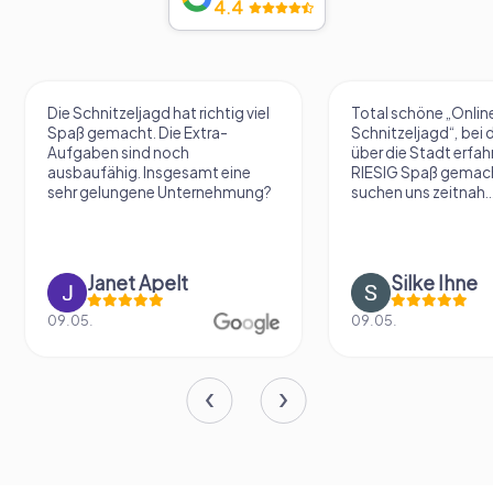
4.4
Die Schnitzeljagd hat richtig viel
Total schöne „Onlin
Spaß gemacht. Die Extra-
Schnitzeljagd“, bei 
Aufgaben sind noch
über die Stadt erfah
ausbaufähig. Insgesamt eine
RIESIG Spaß gemach
sehr gelungene Unternehmung?
suchen uns zeitnah..
Janet Apelt
Silke Ihne
09.05.
09.05.