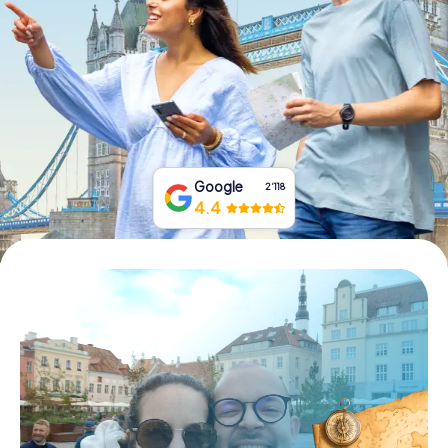
Tickets buchen
Gutscheine bestellen
Google
2‘118
4.4