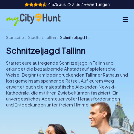
4.5/5 aus 222‘862 Bewertungen
Startseite
Städte
Tallinn
Schnitzeljagd Tallinn
So funktioniert's
Schnitzeljagd Tallinn
Städte
Startet eure aufregende Schnitzeljagd in Tallinn und
Touren
erkundet die bezaubernde Altstadt auf spielerische
Weise! Beginnt am beeindruckenden Tallinner Rathaus und
löst gemeinsam spannende Rätsel. Auf eurem Weg
Teamevent
erwartet euch die majestätische Alexander-Newski-
Kathedrale, die mit ihren Zwiebeltürmen fasziniert. Ein
Tickets
unvergessliches Abenteuer voller Herausforderungen
und Entdeckungen unter freiem Himmel!
INT
AT
CH
DE
ES
FR
UK
IE
IT
NL