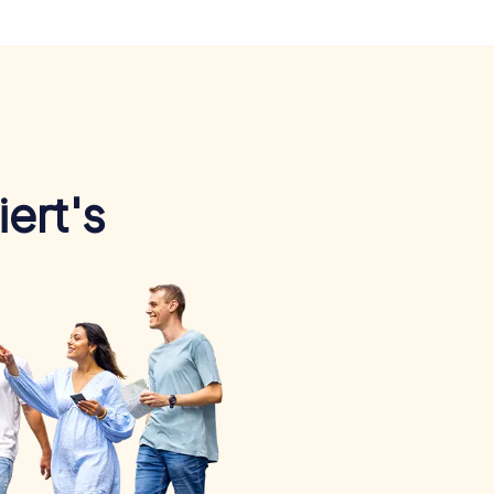
ert's