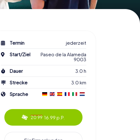
Termin
jederzeit
Start/Ziel
Paseo de la Alameda
9003
Dauer
3.0 h
Strecke
3.0 km
Sprache
16.99 p.P.
20.99