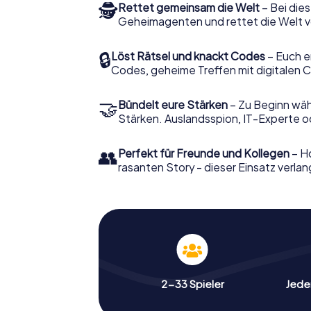
🕵
Rettet gemeinsam die Welt
– Bei dies
Geheimagenten und rettet die Welt v
🔒
Löst Rätsel und knackt Codes
– Euch e
Codes, geheime Treffen mit digitalen C
🤝
Bündelt eure Stärken
– Zu Beginn wähl
Stärken. Auslandsspion, IT-Experte od
👥
Perfekt für Freunde und Kollegen
– Ho
rasanten Story - dieser Einsatz verlan
2-33 Spieler
Jeder