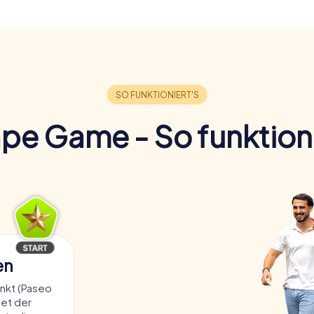
pe Game - So funktioni
en
nkt (Paseo
tet der