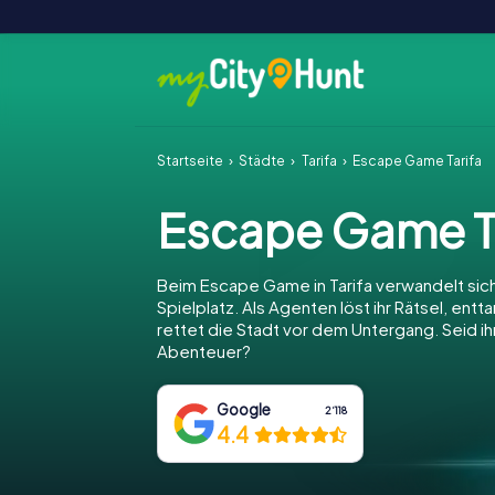
Startseite
Städte
Tarifa
Escape Game Tarifa
Escape Game T
Beim Escape Game in Tarifa verwandelt sich 
Spielplatz. Als Agenten löst ihr Rätsel, entt
rettet die Stadt vor dem Untergang. Seid ihr
Abenteuer?
Google
2‘118
4.4