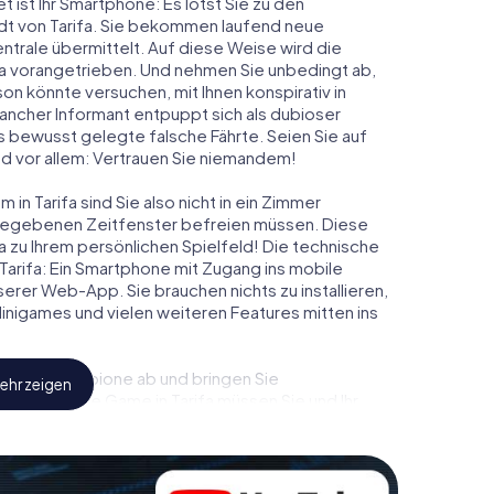
t ist Ihr Smartphone: Es lotst Sie zu den
adt von Tarifa. Sie bekommen laufend neue
ntrale übermittelt. Auf diese Weise wird die
a vorangetrieben. Und nehmen Sie unbedingt ab,
on könnte versuchen, mit Ihnen konspirativ in
ancher Informant entpuppt sich als dubioser
 bewusst gelegte falsche Fährte. Seien Sie auf
und vor allem: Vertrauen Sie niemandem!
in Tarifa sind Sie also nicht in ein Zimmer
rgegebenen Zeitfenster befreien müssen. Diese
a zu Ihrem persönlichen Spielfeld! Die technische
Tarifa: Ein Smartphone mit Zugang ins mobile
nserer Web-App. Sie brauchen nichts zu installieren,
 Minigames und vielen weiteren Features mitten ins
eindliche Spione ab und bringen Sie
ehr zeigen
esem Escape Game in Tarifa müssen Sie und Ihr
 die Bösewichte aufzuhalten. Im Gegensatz zu
zu stillen Helden: Sie verewigen sich mit Ihrem
ugang zu Ihrer ganz persönlichen Bildergalerie. Das
rem ganz persönlichen Erlebnisspielplatz. Holen