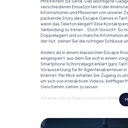
Mitstreitern zur Seite. Das wichtigste Gadge
verschiedenen Einsatzorten in der Innenst
Informationen und Missionen von unserer Ze
packende Story des Escape Games in Tarif
wenn das Telefon klingelt! Eine Kontaktpers
Verbindung zu treten … Doch Vorsicht: So m
Doppelagent und so manche Information als
der Hut, ziehen Sie die richtigen Schlüsse 
Anders als in einem klassischen Escape Room 
eingesperrt, aus dem Sie sich in einem vo
Smartphone Schnitzeljagd erklärt ganz Tarif
Voraussetzung für Ihr Agentenabenteuer in 
Internet. Per Klick erhalten Sie Zugang zu u
um sich von interaktiven Videos, kniffligen
Geschehen ziehen zu lassen.
Arbeiten Sie im Team zusammen, hören Sie f
M
Verbindungspersonen auf Ihre Seite. Bei di
Team mit allen Wassern gewaschen sein, um
James Bond und Co. werden Sie jedoch nicht 
Team im Highscore von Tarifa und erhalten Z
myCityHunt Escape Game macht Tarifa zu Ih