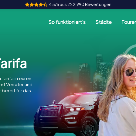
4.5/5 aus 222‘990 Bewertungen
So funktioniert's
Städte
Toure
arifa
Tarifa in euren
arnt Verräter und
 bereit für das